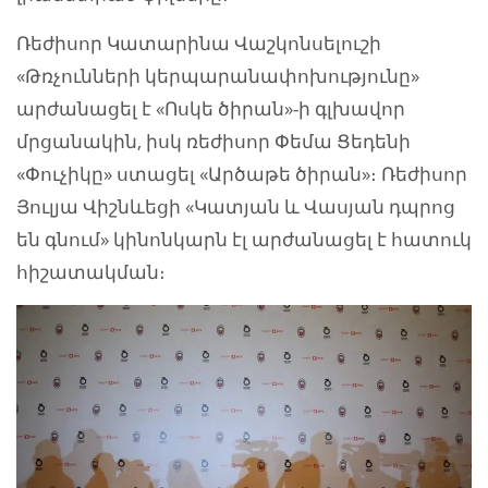
Ռեժիսոր Կատարինա Վաշկոնսելուշի
«Թռչունների կերպարանափոխությունը»
արժանացել է «Ոսկե ծիրան»-ի գլխավոր
մրցանակին, իսկ ռեժիսոր Փեմա Ցեդենի
«Փուչիկը» ստացել «Արծաթե ծիրան»։ Ռեժիսոր
Յուլյա Վիշնևեցի «Կատյան և Վասյան դպրոց
են գնում» կինոնկարն էլ արժանացել է հատուկ
հիշատակման։