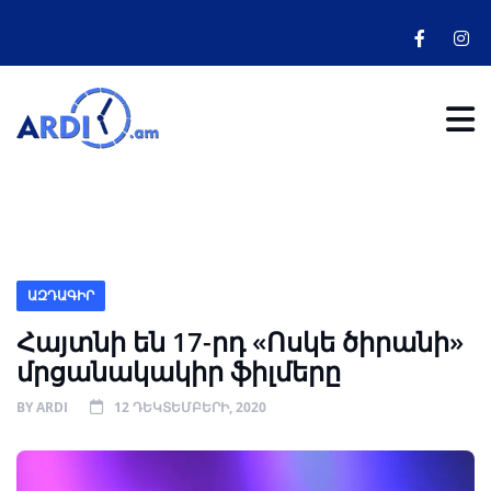
ԱԶԴԱԳԻՐ
Հայտնի են 17-րդ «Ոսկե ծիրանի»
մրցանակակիր ֆիլմերը
BY
ARDI
12 ԴԵԿՏԵՄԲԵՐԻ, 2020