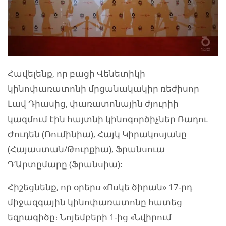
Հավելենք, որ բացի Վենետիկի
կինոփառատոնի մրցանակակիր ռեժիսոր
Լավ Դիասից, փառատոնային ժյուրիի
կազմում էին հայտնի կինոգործիչներ Ռադու
Ժուդեն (Ռումինիա), Հայկ Կիրակոսյանը
(Հայաստան/Թուրքիա), Ֆրանսուա
Դ’Արտըմարը (Ֆրանսիա):
Հիշեցնենք, որ օրերս «Ոսկե ծիրան» 17-րդ
միջազգային կինոփառատոնը հատեց
եզրագիծը։ Նոյեմբերի 1-ից «Նվիրում