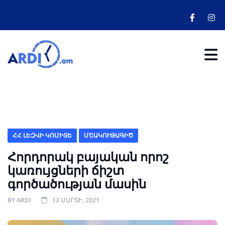
ՀՀ ԼԵԶՎԻ ԿՈՄԻՏԵ
ՄՇԱԿՈՒԹԱԳԻԾ
Հորդորակ բայական որոշ
կառույցների ճիշտ
գործածության մասին
BY
ARDI
13 ՄԱՐՏԻ, 2021