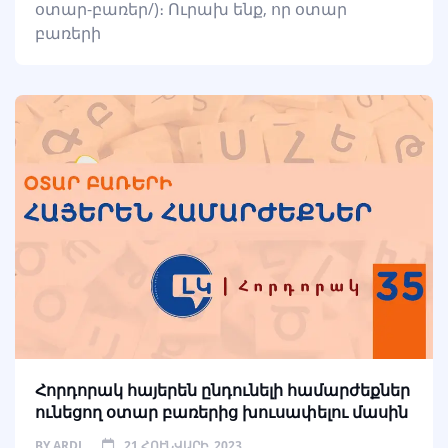
օտար-բառեր/)։ Ուրախ ենք, որ օտար
բառերի
Հորդորակ հայերեն ընդունելի համարժեքներ
ունեցող օտար բառերից խուսափելու մասին
BY
ARDI
21 ՀՈՒՆՎԱՐԻ, 2023