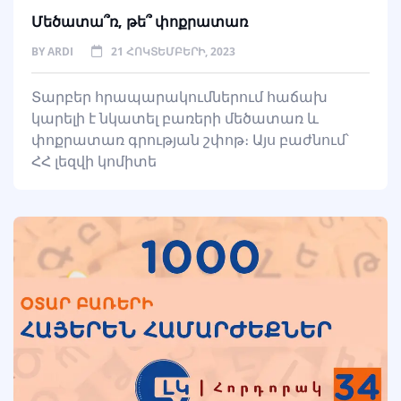
Մեծատա՞ռ, թե՞ փոքրատառ
BY
ARDI
21 ՀՈԿՏԵՄԲԵՐԻ, 2023
Տարբեր հրապարակումներում հաճախ
կարելի է նկատել բառերի մեծատառ և
փոքրատառ գրության շփոթ։ Այս բաժնում՝
ՀՀ լեզվի կոմիտե