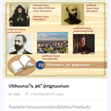
Մեծատա՞ռ, թե՞ փոքրատառ
BY
ARDI
4 ՍԵՊՏԵՄԲԵՐԻ, 2022
Տարբեր հրապարակումներում հաճախ