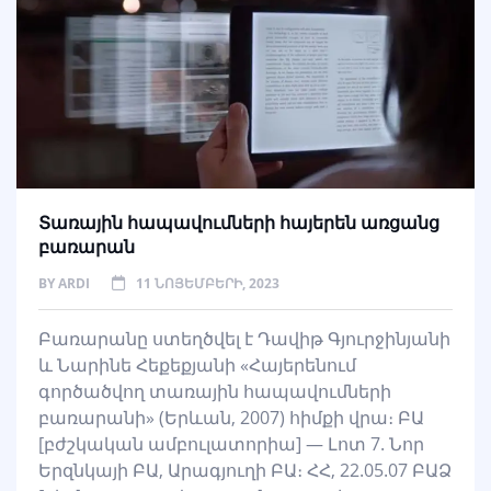
Տառային հապավումների հայերեն առցանց
բառարան
BY
ARDI
11 ՆՈՅԵՄԲԵՐԻ, 2023
Բառարանը ստեղծվել է Դավիթ Գյուրջինյանի
և Նարինե Հեքեքյանի «Հայերենում
գործածվող տառային հապավումների
բառարանի» (Երևան, 2007) հիմքի վրա։ ԲԱ
[բժշկական ամբուլատորիա] — Լոտ 7. Նոր
Երզնկայի ԲԱ, Արագյուղի ԲԱ։ ՀՀ, 22.05.07 ԲԱՁ