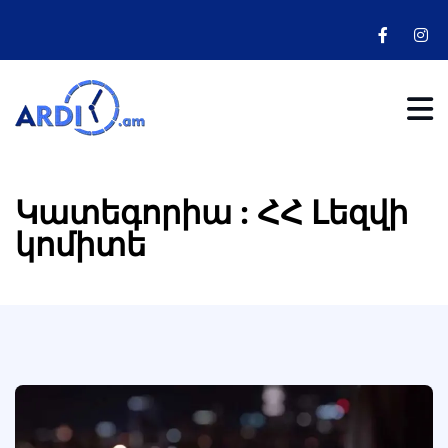
Կատեգորիա : ՀՀ Լեզվի
կոմիտե