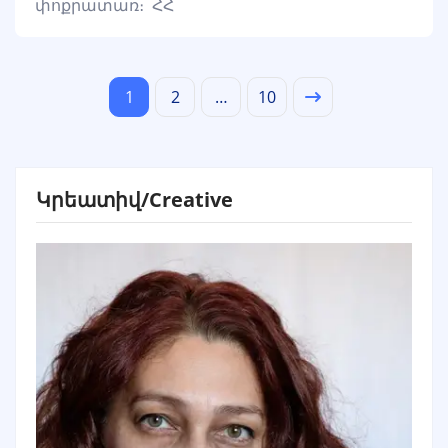
փոքրատառ։ ՀՀ
1
2
…
10
Կրեատիվ/Creative