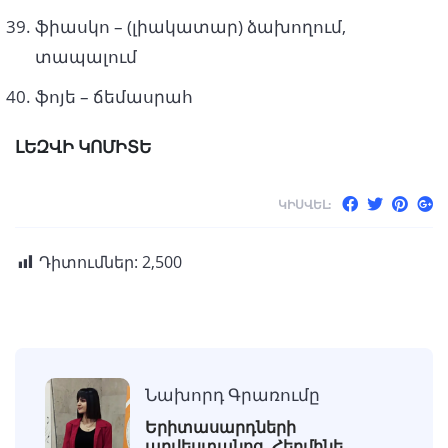
ֆիասկո – (լիակատար) ձախողում,
տապալում
ֆոյե – ճեմասրահ
ԼԵԶՎԻ ԿՈՄԻՏԵ
ԿԻՍՎԵԼ:
Դիտումներ:
2,500
Նախորդ Գրառումը
Երիտասարդների
արվեստանոց. Հերմինե