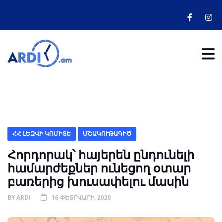
ՀՀ ԼԵԶՎԻ ԿՈՄԻՏԵ
ՄՇԱԿՈՒԹԱԳԻԾ
Հորդորակ՝ հայերեն ընդունելի
համարժեքներ ունեցող օտար
բառերից խուսափելու մասին
BY
ARDI
16 ՓԵՏՐՎԱՐԻ, 2020