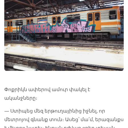
Փոքրիկն ափերով ամուր փակել է
ականջները։
— Ստիպեց մեզ երթուղայինից իջնել, որ
մետրոյով գնանք տուն։ Ասեց՝ մա՛մ, երազանքս
է մետրո նստել։ Էնքան դժվար օրեր տեսան