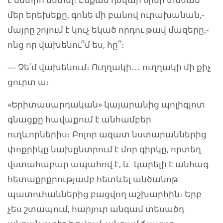
մեր երեխեքը, գոնե մի բանով ուրախանան,-
մայրը շոյում է կուչ եկած որդու թավ մազերը,-
ոնց որ վախենու՞մ ես, հը՞։
— Չե՛մ վախենում։ Ուղղակի․․․ ուղղակի մի քիչ
ցուրտ ա։
«Երիտասարդական» կայարանից պոլիգլոտ
գնացքը հավաքում է անհամբեր
ուղևորներիս։ Բոլոր ազատ նստարաններից
փոքրիկը նախընտրում է մոր գիրկը, որտեղ
վստահաբար ապահով է, և կարելի է անհագ
հետաքրքրությամբ հետևել անծանոթ
պատուհաններից բացվող աշխարհին։ Երբ
չես շտապում, հարյուր անգամ տեսածդ