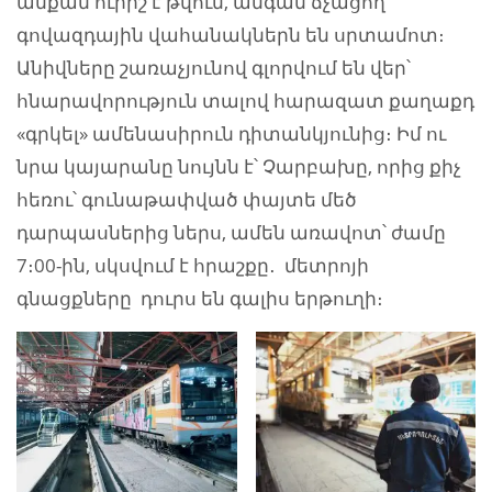
անքան ուրիշ է թվում, անգամ ճչացող
գովազդային վահանակներն են սրտամոտ։
Անիվները շառաչյունով գլորվում են վեր՝
հնարավորություն տալով հարազատ քաղաքդ
«գրկել» ամենասիրուն դիտանկյունից։ Իմ ու
նրա կայարանը նույնն է՝ Չարբախը, որից քիչ
հեռու՝ գունաթափված փայտե մեծ
դարպասներից ներս, ամեն առավոտ՝ ժամը
7։00-ին, սկսվում է հրաշքը․ մետրոյի
գնացքները դուրս են գալիս երթուղի։