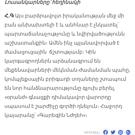
Լուսանկարները՝ հեղինակի
Հ․Գ
Այս բարձրավոլտ իրականության մեջ մի
բան անխախտելի է և անհնար է չնկատել՝
պարտաճանաչությունը և նվիրվածությունն
աշխատանքին։ Ամեն ինչ պլանավորված է
ժամացուցային ճշտությամբ։ Կին
կարգագրողներն արձանագրում են
մեքենավարների մեկնման-ժամանման պահը,
կոմպլեքսային բրիգադի տղաները շտապում
են նոր հանձնարարությունը գլուխ բերել,
«օրանժ» գնացքի դիմակավոր վարորդը
սպասում է շարժիչը գործի դնելուն։ Հաջորդ
կայարանը՝ «Գարեգին Նժդեհ»։
ԿԻՍՎԵԼ: