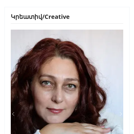
Կրեատիվ/Creative