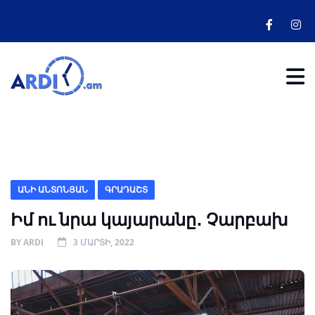
ԱՆԻ ԱՆՏՈՆՅԱՆ
ԳՐԱԴԱՇՏ
Իմ ու նրա կայարանը․ Չարբախ
BY
ARDI
3 ՄԱՐՏԻ, 2022