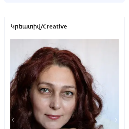
Կրեատիվ/Creative