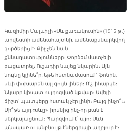
Կազիմիր Մալևիչի «Սև քառակուսին» (1915 թ․)
արվեստի ամենահայտնի, ամենաքննարկվող
գործերից է։ Քիչ չեն նաև
քննադատությունները։ Փորձեմ մատչելի
բացատրել։ Ուշադիր նայեք նկարին։ Այն
նույնը կլինե՞ր, եթե հետնամասում` ֆոնին,
սևի փոխարեն այլ գույն լիներ։ Ո՛չ, իհարկե։
Նկարը կիսատ ու լղոզված կթվար։ Ավելի
ճիշտ՝ պատկերը հստակ չէր լինի։ Բայց ինչո՞ւ։
Մի՞թե այդ «սևը» իրենից ինչ-որ բան է
ներկայացնում։ Պարզվում է՝ այո։ Սևն
անսպառ ու անբնույթ էներգիայի աղբյուր է։