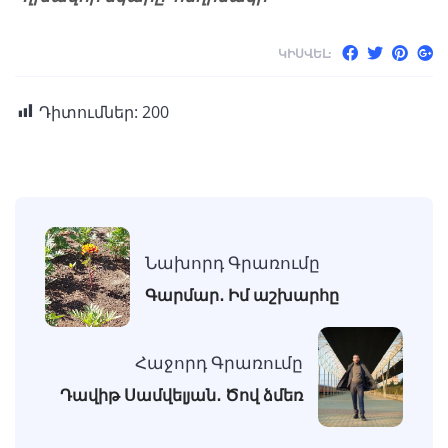
ԿԻՍՎԵԼ:
Դիտումներ:
200
Նախորդ Գրառումը
Գարմար․ Իմ աշխարհը
Հաջորդ Գրառումը
Դավիթ Սամվելյան․ Ծով ձմեռ