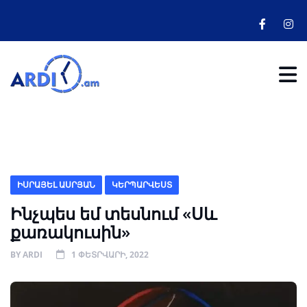
ԻՍՐԱՅԵԼ ԱՍՐՅԱՆ
ԿԵՐՊԱՐՎԵՍՏ
Ինչպես եմ տեսնում «Սև
քառակուսին»
BY
ARDI
1 ՓԵՏՐՎԱՐԻ, 2022