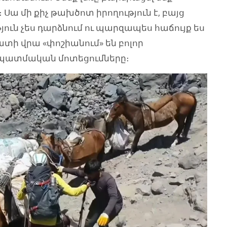
 Սա մի քիչ թախծոտ իրողություն է, բայց
ուն չես դարձնում ու պարզապես հաճույք ես
տի վրա «փոշիանում» են բոլոր
 պատմական մոտեցումները։