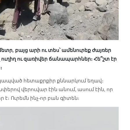
 մետր, բայց արի ու տես՝ ամենուրեք ժայռեր
ղ ուղիղ ու զառիվեր ճանապարհներ։ Հե՞շտ էր
։
տ կապված հետաքրքիր քննարկում եղավ։
փերով վերուվար էին անում, ասում էին, որ
 է։ Ուրեմն ինչ-որ բան գիտեն։