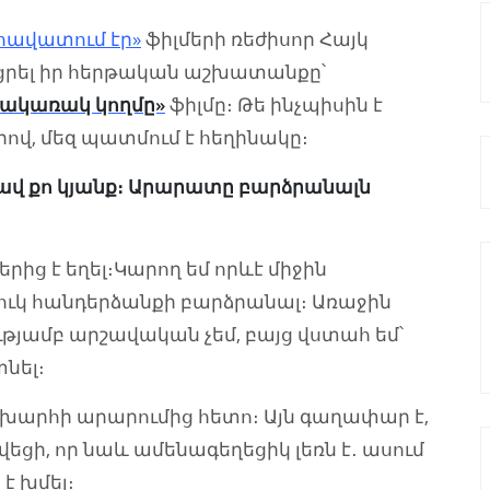
հավատում էր»
ֆիլմերի ռեժիսոր Հայկ
ցրել իր հերթական աշխատանքը՝
ակառակ կողմը»
ֆիլմը։ Թե ինչպիսին է
րով, մեզ պատմում է հեղինակը։
մտավ քո կյանք։ Արարատը բարձրանալն
րից է եղել։Կարող եմ որևէ միջին
տուկ հանդերձանքի բարձրանալ։ Առաջին
ւթյամբ արշավական չեմ, բայց վստահ եմ՝
տնել։
շխարհի արարումից հետո։ Այն գաղափար է,
վեցի, որ նաև ամենագեղեցիկ լեռն է․ ասում
է խմել։