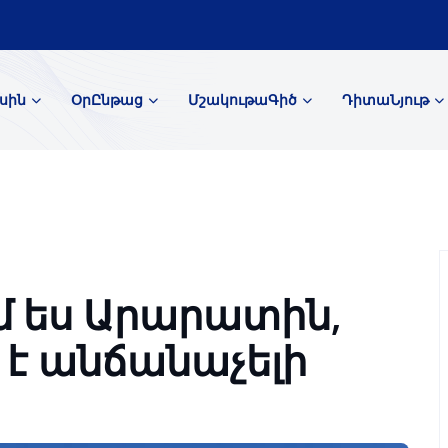
սին
ՕրԸնթաց
ՄշակութաԳիծ
ԴիտաՆյութ
մ ես Արարատին,
 է անճանաչելի