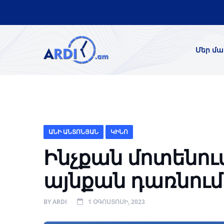
Մեր մա
ԱՆԻ ԱՆՏՈՆՅԱՆ
ԿԻՆՈ
Ինչքան մոտենու
այնքան դառնում
BY
ARDI
1 ՕԳՈՍՏՈՍԻ, 2023