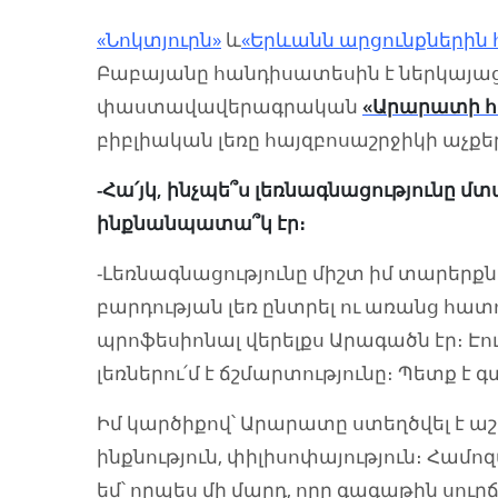
«Նոկտյուրն»
և
«Երևանն արցունքներին 
Բաբայանը հանդիսատեսին է ներկայա
փաստավավերագրական
«Արարատի հ
բիբլիական լեռը հայզբոսաշրջիկի աչքե
-Հա՛յկ, ինչպե՞ս լեռնագնացությունը 
ինքնանպատա՞կ էր։
-Լեռնագնացությունը միշտ իմ տարերքնե
բարդության լեռ ընտրել ու առանց հա
պրոֆեսիոնալ վերելքս Արագածն էր։ Էո
լեռներու՛մ է ճշմարտությունը։ Պետք է գ
Իմ կարծիքով՝ Արարատը ստեղծվել է ա
ինքնություն, փիլիսոփայություն։ Համոզ
եմ՝ որպես մի մարդ, որը գագաթին սուրճ 