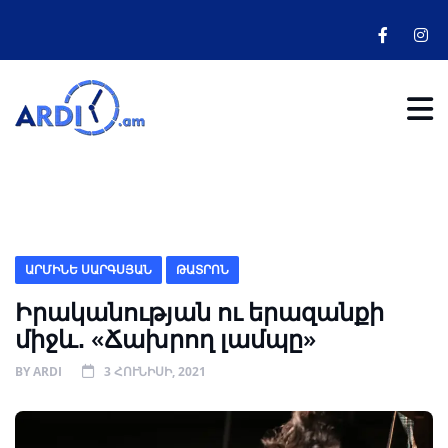
ԱՐՄԻՆԵ ՍԱՐԳՍՅԱՆ
ԹԱՏՐՈՆ
Իրականության ու երազանքի
միջև․ «Ճախրող լամպը»
BY
ARDI
3 ՀՈՒՆԻՍԻ, 2021