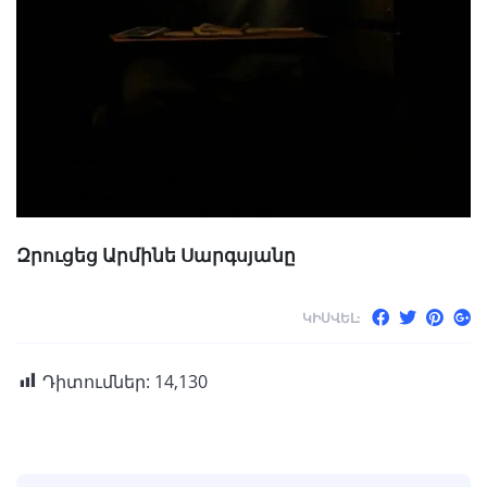
Զրուցեց Արմինե Սարգսյանը
ԿԻՍՎԵԼ:
Դիտումներ:
14,130