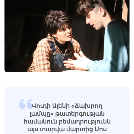
Վուդի Ալենի «Ճախրող
լամպը» թատերգության
համանուն բեմադրությունն
այս տարվա մարտից Սոս