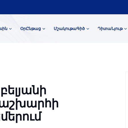
սին
ՕրԸնթաց
ՄշակութաԳիծ
ԴիտաՆյութ
բելյանի
 աշխարհի
մերում