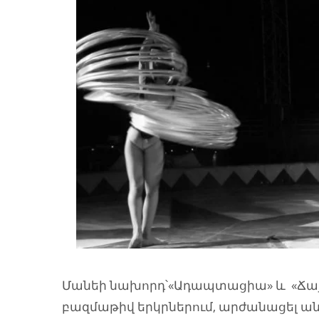
Մանեի նախորդ՝«Ադապտացիա» և «Ճայը
բազմաթիվ երկրներում, արժանացել ա