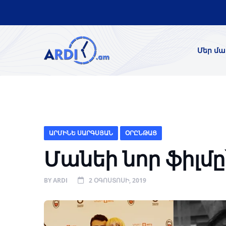
Մեր մա
ԱՐՄԻՆԵ ՍԱՐԳՍՅԱՆ
ՕՐԸՆԹԱՑ
Մանեի նոր ֆիլմը
BY
ARDI
2 ՕԳՈՍՏՈՍԻ, 2019