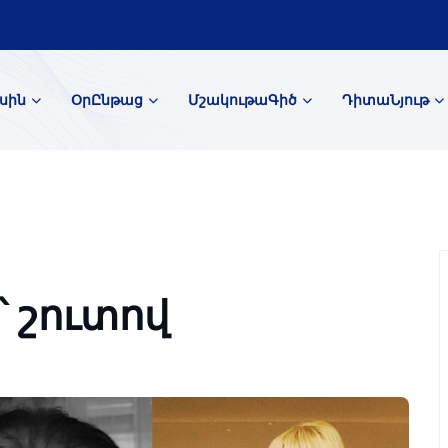
սին
ՕրԸնթաց
ՄշակութաԳիծ
ԴիտաՆյութ
՝ շուտով