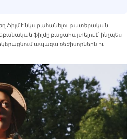
եղ ֆիլմ է նկարահանելու թատերական
եբանական ֆիլմը բացահայտելու է՝ ինչպես
տկերացնում ապագա ռեժիսորներն ու