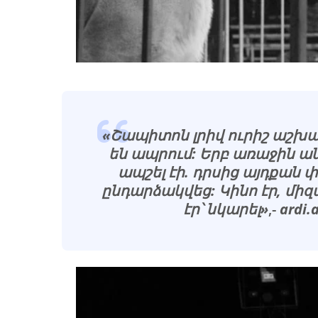
«Շապիտոն լրիվ ուրիշ աշխար
են ապրում: Երբ առաջին 
ապշել էի. դրսից այդքան
ընդարձակվեց: Կինո էր, մի
էր՝ նկարել»
,-
ardi.