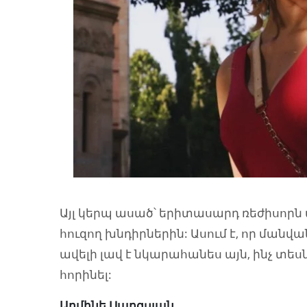
Այլ կերպ ասած՝ երիտասարդ ռեժիսորն
հուզող խնդիրներին: Ասում է, որ ման
ավելի լավ է նկարահանես այն, ինչ տես
հորինել:
Արմինե Սարգսյան