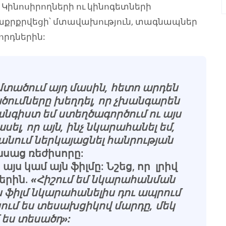
 Կինոսիրողների ու կինոգետների
քրքրվեցի՝ մտավախություն, տագնապներ
որդներին:
տածում այդ մասին, հետո արդեն
ծումները խեղդել, որ չխանգարեն
նգիստ եմ ստեղծագործում ու այս
ել, որ այն, ինչ նկարահանել եմ,
արանում ներկայացնել հանրության
 ասաց ռեժիսորը:
յս կամ այն ֆիլմը: Նշեց, որ լրիվ
մերին.
«Հիշում եմ նկարահանման
 ֆիլմ նկարահանելիս դու ապրում
ռնում ես տեսախցիկով մարդը, մեկ
մ ես տեսածդ»: