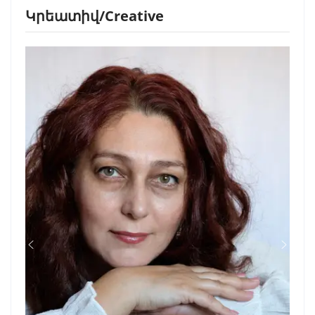
Կրեատիվ/Creative