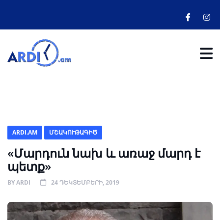
ARDI.AM
ՄՇԱԿՈՒԹԱԳԻԾ
«Մարդուն նախ և առաջ մարդ է
պետք»
BY
ARDI
24 ԴԵԿՏԵՄԲԵՐԻ, 2019