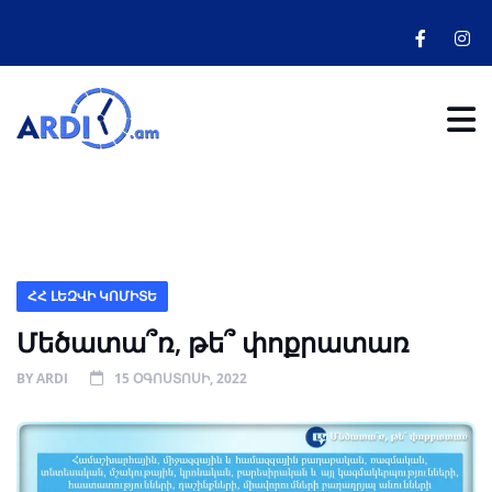
ՀՀ ԼԵԶՎԻ ԿՈՄԻՏԵ
Մեծատա՞ռ, թե՞ փոքրատառ
BY
ARDI
15 ՕԳՈՍՏՈՍԻ, 2022