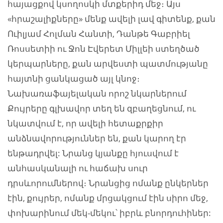
հայացքով կսողոսկի մտքերիդ մեջ։ Այս
«հրաշալիքները» մենք ավելի լավ գիտենք, քան
Ուիլյամ Հոլման Հանտի, Դանթե Գաբրիել
Ռոսսետիի ու Ջոն Էվերետ Միլլեի ստեղծած
կերպարները, քան արվեստի պատմությանը
հայտնի ցանկացած այլ կնոջ։
Նախառաֆայելական որոշ նկարներում
Քույրերը գլխավոր տեղ են զբաղեցնում, ու
նկատվում է, որ ավելի հետաքրքիր
անձնավորություններ են, քան կարող էր
ենթադրվել: Նրանց կյանքը հյուսվում է
անհասկանալի ու հաճախ սուր
դրսևորումներով։ Նրանցից ոմանք ընկերներ
էին, քույրեր, ոմանք մրցակցում էին սիրո մեջ,
փոխարինում մեկ-մեկու՝ իբրև բնորդուհիներ: