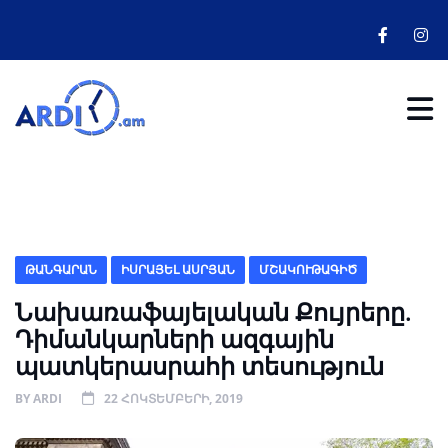
ԹԱՆԳԱՐԱՆ
ԻՍՐԱՅԵԼ ԱՍՐՅԱՆ
ՄՇԱԿՈՒԹԱԳԻԾ
Նախառաֆայելական Քույրերը.
Դիմանկարների ազգային
պատկերասրահի տեսություն
BY
ARDI
22 ՀՈԿՏԵՄԲԵՐԻ, 2019