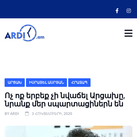
ԱՐՑԱԽ
ԻՍՐԱՅԵԼ ԱՍՐՅԱՆ
ՀՐԱՏԱՊ
Ոչ ոք երբեք չի նվաճել Արցախը,
նրանք մեր սպարտացիներն են
BY
ARDI
3 ՀՈԿՏԵՄԲԵՐԻ, 2020