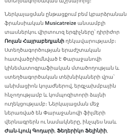
ստեղծագործական աշխարհից։
Ներկայացման ընթացքում բեմ կբարձրանան
ֆրանսիական
Musicatreize
անսամբլի
տասներկու վիրտուոզ երգիչները՝ դիրիժոր
Ռոլան Հայրաբեդյանի
ղեկավարությամբ։
Ստեղծագործության երաժշտական
հատվածըհիմնված է Փարաջանովի
կինեմատոգրաֆիական մտածողության և
ստեղծագործական տեխնիկաների վրա՝
անիմացիոն կոլաժներով, երգչախմբային
հնչողությամբ և կոմպոզիտորի ձայնի
ուղեկցությամբ։ Ներկայացման մեջ
ներառված են Փարաջանովի ֆիլմերի
վերնագրերն ու նամակները, ինչպես նաև
Ժան-Լյուկ Գոդարի
,
Ֆեդերիկո Ֆելինիի
,