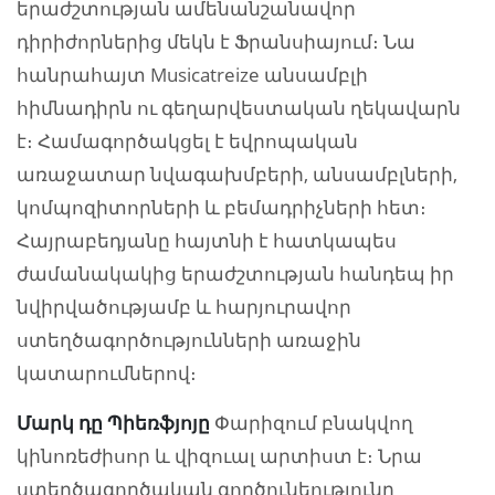
երաժշտության ամենանշանավոր
դիրիժորներից մեկն է Ֆրանսիայում։ Նա
հանրահայտ Musicatreize անսամբլի
հիմնադիրն ու գեղարվեստական ղեկավարն
է։ Համագործակցել է եվրոպական
առաջատար նվագախմբերի, անսամբլների,
կոմպոզիտորների և բեմադրիչների հետ։
Հայրաբեդյանը հայտնի է հատկապես
ժամանակակից երաժշտության հանդեպ իր
նվիրվածությամբ և հարյուրավոր
ստեղծագործությունների առաջին
կատարումներով։
Մարկ դը Պիեռֆյոյը
Փարիզում բնակվող
կինոռեժիսոր և վիզուալ արտիստ է։ Նրա
ստեղծագործական գործունեությունը