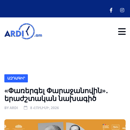
ԱԶԴԱԳԻՐ
«Փառերգել Փարաջանովին»․
երաժշտական նախագիծ
BY
ARDI
8 ՀՈՒԼԻՍԻ, 2026