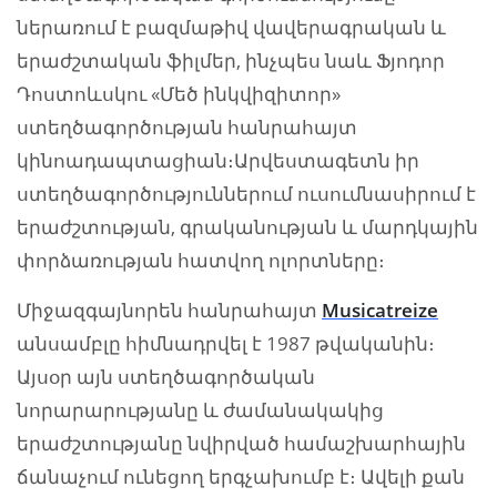
ներառում է բազմաթիվ վավերագրական և
երաժշտական ֆիլմեր, ինչպես նաև Ֆյոդոր
Դոստոևսկու «Մեծ ինկվիզիտոր»
ստեղծագործության հանրահայտ
կինոադապտացիան։Արվեստագետն իր
ստեղծագործություններում ուսումնասիրում է
երաժշտության, գրականության և մարդկային
փորձառության հատվող ոլորտները։
Միջազգայնորեն հանրահայտ
Musicatreize
անսամբլը հիմնադրվել է 1987 թվականին։
Այսօր այն ստեղծագործական
նորարարությանը և ժամանակակից
երաժշտությանը նվիրված համաշխարհային
ճանաչում ունեցող երգչախումբ է։ Ավելի քան