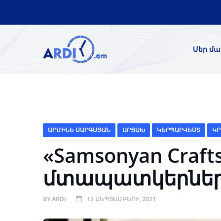
Մեր մա
ԱՐՄԻՆԵ ՍԱՐԳՍՅԱՆ
ԱՐՑԱԽ
ԿԵՐՊԱՐՎԵՍՏ
ԿՐ
«Samsonyan Craf
մտապատկերնե
BY
ARDI
13 ՍԵՊՏԵՄԲԵՐԻ, 2021