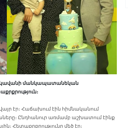
եխակավանի մանկապատանեկան
աքրքրություն։
յր էր։ Հաճախում էին հիմնականում
աները։ Ընդհանուր առմամբ աշխատում էինք
ին։ Հետաքրքրությունը մեծ էր։