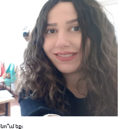
ո՞ւմ եք։