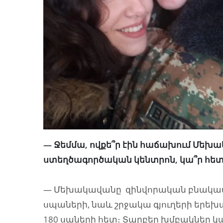
— Ջեմմա, ովքե՞ր էին հաճախում Մ
ստեղծագործական
կենտրոն, կա՞ր հետ
— Մեխակավանը զինվորական բնակավա
սպաների, նաև շրջակա գյուղերի երեխ
180 սաների հետ։ Տարբեր խմբակներ կայ