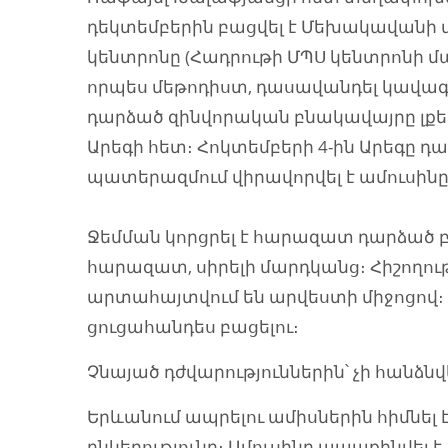
դեկտեմբերին բացվել է Մեխակավան
կենտրոնը (Հադրութի ՄՊՍ կենտրոնի մ
որպես մեթոդիստ, դասավանդել կավագո
դարձած զինվորական բնակավայրը լքել 
Արեգի հետ։ Հոկտեմբերի 4-ին Արեգը դար
պատերազմում վիրավորվել է ամուսինը
Ջեմման կորցրել է հարազատ դարձած 
հարազատ, սիրելի մարդկանց։ Հիշողու
արտահայտվում են արվեստի միջոցով
ցուցահանդես բացելու։
Չնայած դժվարություններին՝ չի հանձնվ
Երևանում ապրելու ամիսներին հիմնել է
ընկերությունը։ Ամուսինը ապաքինվել է,