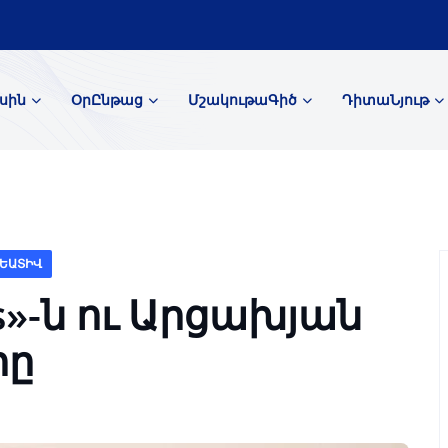
սին
ՕրԸնթաց
ՄշակութաԳիծ
ԴիտաՆյութ
ԵԱՏԻՎ
ts»-ն ու Արցախյան
րը