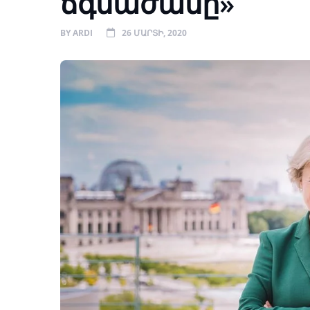
ճգնաժամը»
BY
ARDI
26 ՄԱՐՏԻ, 2020