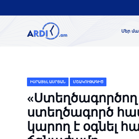
Մեր մա
ԻՍՐԱՅԵԼ ԱՍՐՅԱՆ
ՄՇԱԿՈՒԹԱԳԻԾ
«Ստեղծագործող
ստեղծագործ հա
կարող է օգնել 