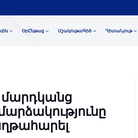
սին
ՕրԸնթաց
ՄշակութաԳիծ
ԴիտաՆյութ
 մարդկանց
մարձակությունը
հաղթահարել