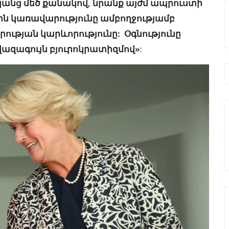
կանց մեծ քանակով, նրանք այժմ ապրուստի
ին կառավարությունը ամբողջությամբ
ության կարևորությունը: Օգնությունը
նվազագույն բյուրոկրատիզմով»
: