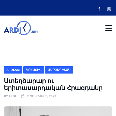
ARDI.AM
ԿՐԵԱՏԻՎ
ՄԱՐԶԱԴԻՏԱԿ
Ստեղծարար ու
երիտասարդական Հրազդանը
BY
ARDI
2 ՓԵՏՐՎԱՐԻ, 2022