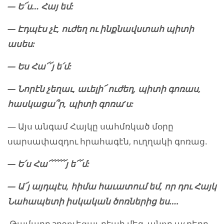
— Ե՜ս… Հայ եմ:
— Էդպէս չ
է
, ուժեղ ու ինքնավստահ պիտի
ասես:
— Ես Հա՜՜յ ե
՛
մ:
— Նորէն չեղաւ, աւելի՜ ուժեղ, պիտի գոռաս,
հասկացա
՞
ր
,
պիտի գոռա’ս:
— Այս անգամ Հայկը սահմռկած մօրը
սարսափազդու հրահագէն, ուղղակի գոռաց.
— Ե
՛
ս Հա՜՜՜՜՜՜յ ե՜՜մ:
— Ա՜յ այդպէս, հիմա հաւատում եմ
,
որ դու Հայկ
Ն
ահապետի իսկական ծոռներից
ես….
Թամարը շրջուեցաւ դէպի մեզ, անոր աչքերը