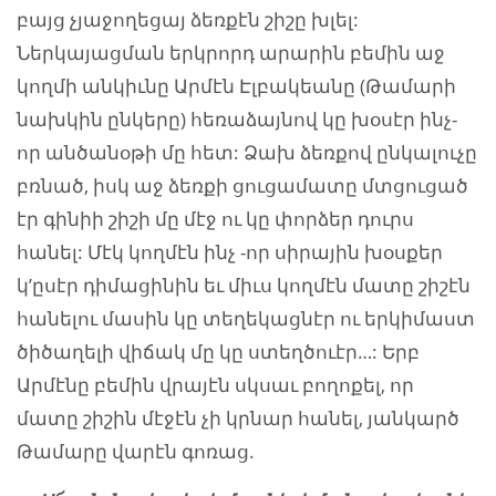
բայց չյաջողեցայ ձեռքէն շիշը խլել:
Ներկայացման երկրորդ արարին բեմին աջ
կողմի անկիւնը Արմէն Էլբակեանը (Թամարի
նախկին ընկերը) հեռաձայնով կը խօսէր ինչ-
որ անծանօթի մը հետ: Ձախ ձեռքով ընկալուչը
բռնած, իսկ աջ ձեռքի ցուցամատը մտցուցած
էր գինիի շիշի մը մէջ ու կը փորձեր դուրս
հանել: Մէկ կողմէն ինչ -որ սիրային խօսքեր
կ’ըսէր դիմացինին եւ միւս կողմէն մատը շիշէն
հանելու մասին կը տեղեկացնէր ու երկիմաստ
ծիծաղելի վիճակ մը կը ստեղծուէր…: Երբ
Արմէնը բեմին վրայէն սկսաւ բողոքել, որ
մատը շիշին մէջէն չի կրնար հանել, յանկարծ
Թամարը վարէն գոռաց.