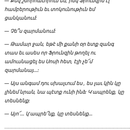
— Քեզ շնորհաւորում
ե
մ, իսկ Ֆրունզին էլ
համբերութիւն
եւ
տոկունութիւն եմ
ցանկանում:
— Չ
ե
՞ս զարմանում:
— Թամար ջան
,
եթէ մի քանի օր ետք զանգ
տաս
եւ
ասես որ Ֆրունզին թողել ու
ամուսնացել ես
Սոսի հետ,
է
լի չե՜մ
զարմանայ…:
— Այս անգամ դու սխալւում ես , ես լաւ կին կը
լինեմ նրան, նա պէտք ունի ինձ: Կ’ապրենք
,
կը
տեսնենք:
— Այո՜… կ’ապրե՜նք, կը տեսնենք…
………………………………………………………………………………………