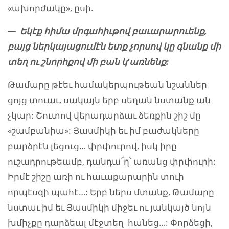
«ախորժակը», ըսի.
— Եկէք հիմա մրգահիւթով բաւարարուենք,
բայց ներկայացումէն ետք չորսով կը գնանք մի
տեղ ու
շնոր
հ
քով մի բան կ’առնենք:
Թամարը թէեւ համակերպութեան նշաններ
ցոյց տուաւ, սակայն երբ սեղան նստանք ան
չկար: Շուտով վերադարձաւ ձեռքին շիշ մը
«շամբանիա»: Յասմիկի եւ իմ բաժակները
բարձրէն լեցուց… փրփուրով, իսկ իրը
ուշադրութեամբ, դանդա՜ղ՝ առանց փրփուրի:
Իրմէ շիշը առի ու հաւաքարարին տուի
որպէսզի պահէ…: Երբ ներս մտանք, Թամարը
նստաւ իմ եւ Յասմիկի միջեւ ու յանկայծ նոյն
խմիչքը դարձեալ մէջտեղ հանեց…: Փորձեցի,