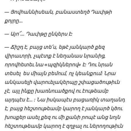
— Յովհաննիսեան, բանաստե
ղ
ծ Դաւիթի
քոյրը…
— Այո՜… Դաւիթը ընկերս է:
— Ճիշդ է, բայց տե
՛
ս,
եթէ յանկարծ քեզ
վիրաւորի,
չպէտք է նեղանաս
նրանից,
որովհետ
եւ
նա «պզիկներով» է: Դու նրան
տեսել ես
միայն
բեմում, ոչ կեանքում: Նրա
անկասելի վարուելակերպը շփացածութիւն
չէ, այլ ինքը խառնուածքով ու էութեամբ
այդպէս է… : Նա իսկապէս բացառիկ տաղանդ
է, բայց հեշտութեամբ կարող է յանկարծ կծու
խոսքեր ասել քեզ ու մի քանի
ր
ոպէ անց նոյն
հեշտութեամբ կարող է զղջալ ու ներողութիւն