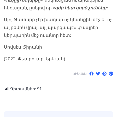
հեռացան, ըսելով որ «
գ
ժի հետ գործ
չ
ունենք
»:
Այո, Թամարը չէր խաղար ոչ կեանքին մէջ եւ ոչ
ալ բեմին վրայ, այլ պարզապէս կ’ապրէր
կերպարին մէջ ու անոր հետ:
Մովսէս Ծիրանի
(2022, Փետրուար, Երեւան)
ԿԻՍՎԵԼ:
Դիտումներ:
91