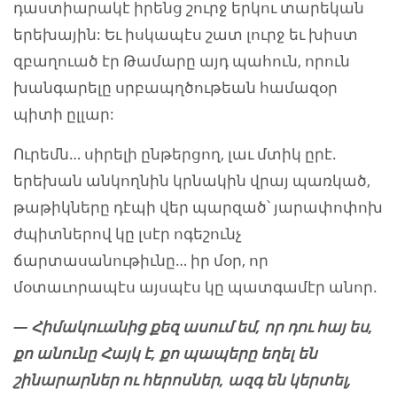
դաստիարակէ իրենց շուրջ երկու տարեկան
երեխային: Եւ իսկապէս շատ լուրջ եւ խիստ
զբաղուած էր Թամարը այդ պահուն, որուն
խանգարելը սրբապղծութեան համազօր
պիտի ըլլար:
Ուրեմն… սիրելի ընթերցող, լաւ մտիկ ըրէ.
երեխան անկողնին կրնակին վրայ պառկած,
թաթիկները դէպի վեր պարզած՝ յարափոփոխ
ժպիտներով կը լսէր ոգեշունչ
ճարտասանութիւնը… իր մօր, որ
մօտաւորապէս այսպէս կը պատգամէր անոր.
— Հիմակուանից քեզ ասում եմ, որ դու հայ ես,
քո անունը Հայկ է,
քո պապերը եղել են
շինարարներ ու հերոսներ, ազգ են կերտել,