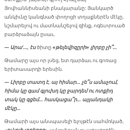
Յովհաննիսեանի բնակարանը: Յանկարծ
անկիւնը կանգնած փողոցի տղաքներէն մէկը,
նշմարելով ու մատնանշելով զինք, ոգեւորուած
բարձրաձայն ըսաւ.
— Ա
ր
ա’…, էս
ծիտը
«թելեվիզըրի» լիրբը չի՞…
Թամարը այս որ լսեց, ետ դարձաւ ու գոռաց
երիտասարդի երեսին.
— Լիրբը տատդ է, այ հիմար
…
չե
՞
ս ամա
չ
ում,
հիմա կը գամ գլուխդ կը ջարդեմ ու ոտքիդ
տակ կը գցեմ… հասկացա՞ր…
այլանդակի
մէկը…
Թամարի այս անսպասելի ելոյթէն սահմռկած,
«
ո
ւկըլի
տ
ղերքը
» սսկուեցան ու արագօրէն