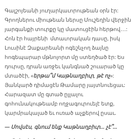
Գալշոյեանի յուղարկաւորութեան օրն էր:
Գրողներու միութեան ներսը Մուշեղին վերջին
յարգանքի տուրքը կը մատուցէին հերթով․․․:
Հոն էր հայրենի մտաւորական դասը, իսկ
Լուսինէ Զաքարեանի ոգեշնչող ձայնը
հոգեպարար մթնոլորտ մը ստեղծած էր: Ես
դուրսը, դրան առջեւ կանգնած շուարած կը
մտածէի, «
երթա՞մ Կաթնաղբիւր
,
թէ ոչ
»:
Յանկարծ դիմացէն Թամարը յայտնուեցաւ:
Հարազատ մը գտած ըլլալու
գոհունակութեամբ ողջագուրուելէ ետք,
կարմրակալած եւ ուռած աչքերով ըսաւ.
— Մովսէս, գնում ենք Կաթնաղբիւր… չէ՞…