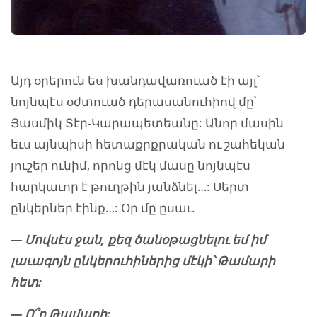
Այդ օրերուն ես խանդավառուած էի այլ՝
նոյնպէս օժտուած դերասանուհիով մը՝
Յասմիկ Տէր-Կարապետեանը: Անոր մասին
եւս այնպիսի հետաքրքրական ու շահեկան
յուշեր ունիմ, որոնց մէկ մասը նոյնպէս
հարկաւոր է թուղթին յանձնել…: Սերտ
ընկերներ էինք…: Օր մը ըսաւ.
— Մովսէս ջան, քեզ ծանօթացնելու եմ իմ
լաւագոյն ընկերուհիներից մէկի՝ Թամարի
հետ:
— Ո՞ր Թամարի: