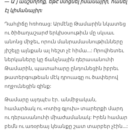
— Ա՜յ անշնոր
հ
ք,
ե
թէ մտցնել իմանայիր, հանել
էլ կիմանայիր:
Դահլիճը հռհռաց: Արմէնը Թամարին նկատեց
ու ծիծաղաշարժ երկխօսութիւն մը սկսաւ
անոնց միջեւ, որուն մանրամասնութիւնները
յիշելը այնքան ալ հեշտ չէ հիմա…: Որովհետեւ
ներկաները կը ճանչնային դերասանուհի
Թամարին, պատահարը ընդունեցին իբրեւ
թատերգութեան մէկ դրուագը ու ծափերով
ողջունեցին զինք:
Թամարը այդպէս էր․ անմիջական,
համարձակ ու «ոտից գլուխ» տարերքի մարդ
ու դերասանուհի միաժամանակ: Իրեն համար
բեմն ու առօրեայ կեանքը շատ տարբեր չէին…: