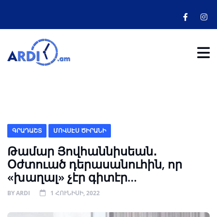
ԳՐԱԴԱՇՏ
ՄՈՎՍԷՍ ԾԻՐԱՆԻ
Թամար Յովհաննիսեան․
Օժտուած դերասանուհին, որ
«խաղալ» չէր գիտէր…
BY
ARDI
1 ՀՈՒՆԻՍԻ, 2022