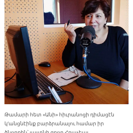
Թամարի հետ «Անի» հիւրանոցի դիմացէն
կ’անցնէինք բարձրանալու համար իր
ծնողքին՝ յայտնի գրող Հրաչեայ