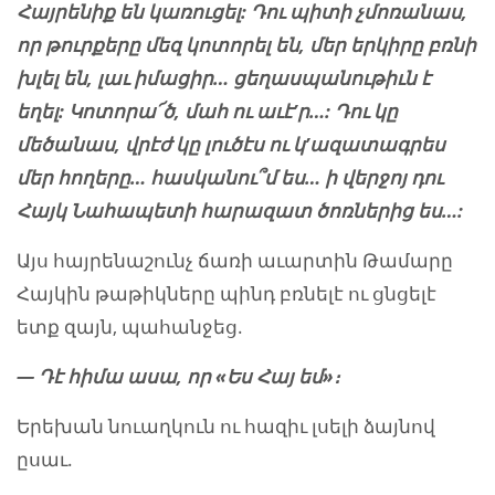
Հայրենիք են կառուցել: Դու պիտի չմոռանաս
,
որ
թ
ուրքերը մեզ կոտորել են, մեր երկիրը բռնի
խլել են, լաւ իմացիր… ցեղասպանութիւն է
եղել:
Կոտորա՜ծ, մահ ու աւէ’ր…: Դու կը
մեծանաս, վրէժ կը լուծէս ու կ’ազատագրես
մեր հողերը…
հասկանու՞մ ես…
ի վերջոյ դու
Հայկ Նահապետի հարազատ ծոռներից ես…:
Այս հայրենաշունչ ճառի աւարտին Թամարը
Հայկին թաթիկները պինդ բռնելէ ու ցնցելէ
ետք զայն, պահանջեց.
— Դէ հիմա ասա
,
որ
«Ես Հայ եմ»
։
Երեխան նուաղկուն ու հազիւ լսելի ձայնով
ըսաւ.