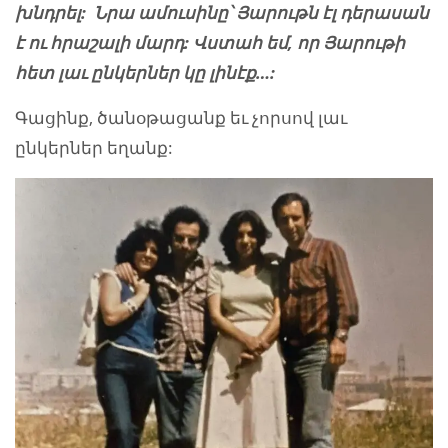
խնդրել: Նրա ամուսինը՝ Յարութն էլ դերասան
է ու հրաշալի մարդ: Վստահ եմ
,
որ Յարութի
հետ լաւ ընկերներ կը լինէք…:
Գացինք, ծանօթացանք եւ չորսով լաւ
ընկերներ եղանք: