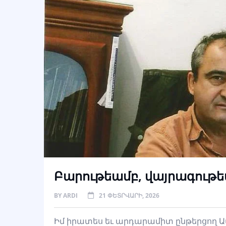
Բարութեամբ, վայրագութե
BY
ARDI
21 ՓԵՏՐՎԱՐԻ, 2026
Իմ իրատես եւ արդարամիտ ընթերցող Ա