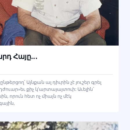
րդ Հայը..․
նթերցող՝ Այնքան ալ դիւրին չէ յուշեր գրել
«դժուար»եւ քիչ կ’արտայայտուի: Աւելին՝
ին, որուն հետ ոչ միայն ոչ մէկ
գային,