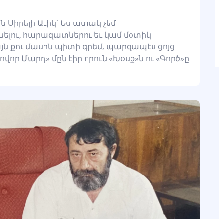
Սիրելի Աւիկ՝ Ես ատակ չեմ
լու, հարազատներու եւ կամ մօտիկ
յն քու մասին պիտի գրեմ, պարզապէս ցոյց
որ Մարդ» մըն էիր որուն «Խօսք»ն ու «Գործ»ը