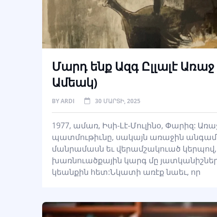
Մարդ ենք Ազգ Ըլլալէ Առաջ
Ամեակ)
BY
ARDI
30 ՄԱՐՏԻ, 2025
1977, ամառ, Իսի-Լէ-Մուլինօ, Փարիզ: Առ
պատմութիւնը, սակայն առաջին անգամն 
մանրամասն եւ վերամշակուած կերպով,
խառնուածքային կարգ մը յատկանիշները
կեանքին հետ:Նկատի առէք նաեւ, որ