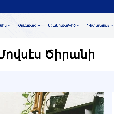
սին
ՕրԸնթաց
ՄշակութաԳիծ
ԴիտաՆյութ
Մովսէս Ծիրանի