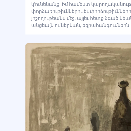
կ’ունենանք: Իմ համեստ կարողականութ
փորձառութիւններու եւ փորձութիւններու 
յիշողութեանս մէջ, այլեւ հետք ձգած կե
անցեալն ու ներկան, եզրահանգումներ