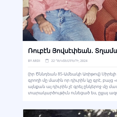
Ռուբէն Յովսէփեան․ Տղամա
BY
ARDI
22 ԴԵԿՏԵՄԲԵՐԻ, 2024
(իր Ծննդեան 85-Ամեակի Առիթով) Սիրելի ը
գրողի մը մասին որ դիւրին կը գրէ, բայց 
այնքան ալ դիւրին չէ գրել ընկերոջ մը մաս
տարակարծութիւն ունեցած ես, ըլլայ ազ