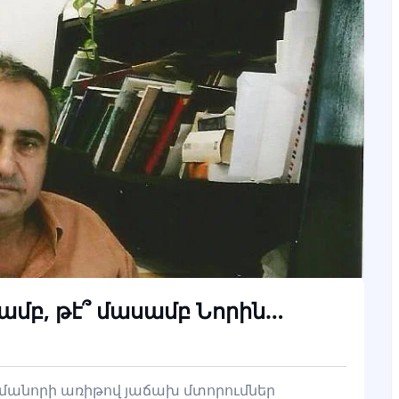
ամբ, թէ՞ մասամբ Նորին…
մանորի առիթով յաճախ մտորումներ