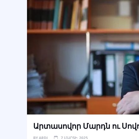
Արտասովոր Մարդն ու Սով
BY
ARDI
7 ՄԱՐՏԻ, 2025