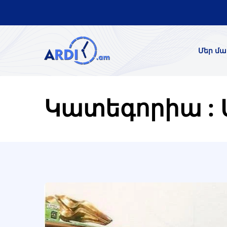
Մեր մա
Կատեգորիա : 