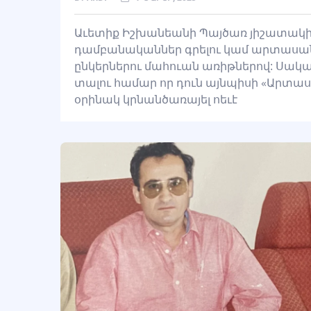
Աւետիք Իշխանեանի Պայծառ յիշատակին 
դամբանականներ գրելու կամ արտասանե
ընկերներու մահուան առիթներով: Սակա
տալու համար որ դուն այնպիսի «Արտասով
օրինակ կրնանծառայել ոեւէ