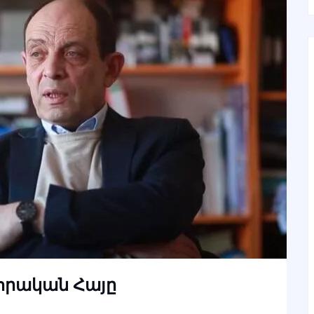
որական Հայը