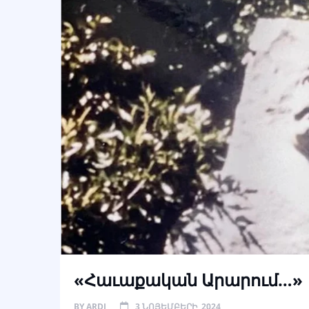
«Հաւաքական Արարում…»
BY
ARDI
3 ՆՈՅԵՄԲԵՐԻ, 2024