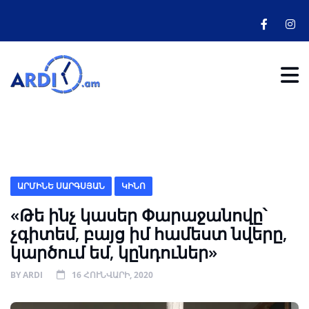
ԱՐՄԻՆԵ ՍԱՐԳՍՅԱՆ
ԿԻՆՈ
«Թե ինչ կասեր Փարաջանովը՝
չգիտեմ, բայց իմ համեստ նվերը,
կարծում եմ, կընդուներ»
BY
ARDI
16 ՀՈՒՆՎԱՐԻ, 2020