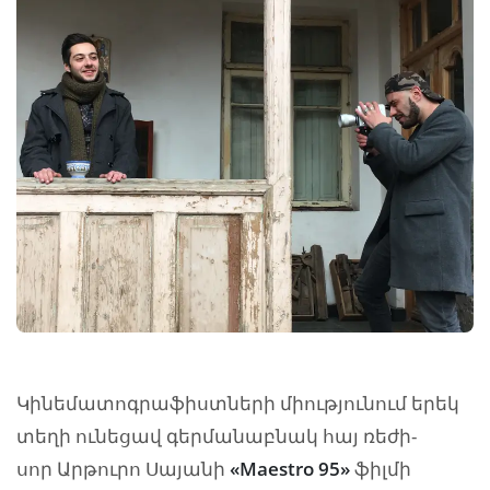
Կի­նե­մա­տոգ­րա­ֆիստ­նե­րի միությունում երեկ
տեղի ունեցավ գեր­մա­նաբ­նակ հայ ռե­ժի­
սոր Ար­թու­րո Սա­յա­նի
«Maestro 95»
ֆիլմի