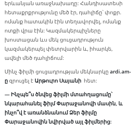
երևանյան առաջնախաղը: Հանդիսատեսի
հետաքրքրությունը մեծ էր, դահլիճը՝ փոքր.
ոմանք հատակին էին տեղավորվել, ոմանք
ոտքի վրա էին: Կազմակերպիչները
խոստացան ևս մեկ ցուցադրություն
կազմակերպել փետրվարին և, իհարկե,
ավելի մեծ դահլիճում:
Մինչ ֆիլմի ցուցադրության մեկնարկը
ardi.am-
ը
զրուցել է
Ար
թու
րո
Սա
յա
նի
հետ:
— Ինչպե՞ս ծնվեց ֆիլմի մտահղացումը՝
նկարահանել ֆիլմ Փարաջանովի մասին, և
ինչո՞վ է առանձնանում Ձեր ֆիլմը
Փարաջանովին նվիրված այլ ֆիլմերից: