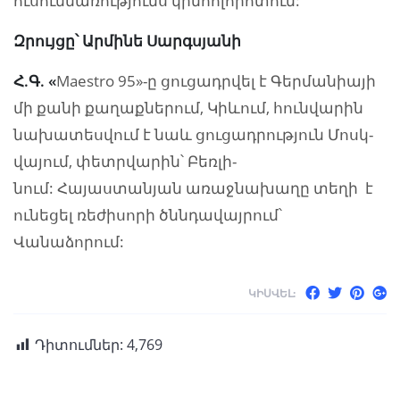
ուսումնառությունս կինոոլորոտում:
Զրույցը՝ Արմինե Սարգսյանի
Հ.Գ.
«
Maestro 95»-ը ցու­ցադր­վել է Գեր­մա­նիա­յի
մի քա­նի քա­ղաք­նե­րում, Կիևում, հուն­վա­րին
նա­խա­տես­վում է նաև ցու­ցադ­րու­թյուն Մոսկ­
վա­յում, փետր­վա­րին՝ Բեռ­լի­
նում: Հայաստանյան առաջնախաղը տեղի է
ունեցել ռեժիսորի ծննդավայրում՝
Վանաձորում:
ԿԻՍՎԵԼ:
Դիտումներ:
4,769