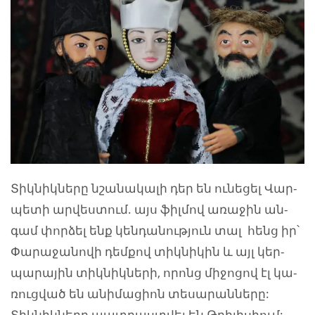
Տիկ­նիկ­նե­րը նշա­նա­կա­լի դեր են ու­նե­ցել Վար­
պե­տի ար­վես­տում. այս ֆիլ­մով ա­ռա­ջին ան­
գամ փորձել ենք կեն­դա­նու­թյուն տա­լ հենց իր՝
Փա­րա­ջա­նո­վի դեմ­քով տիկ­նի­կին և այլ կեր­
պա­րա­յին տիկ­նիկ­նե­րի, ո­րոնց մի­ջո­ցով էլ կա­
ռուց­ված են ա­նի­մա­ցիոն տե­սա­րան­նե­րը:
Տիկնիկները պատրաստվել են Թբիլիսիում: