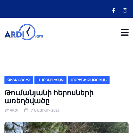
ԳԻՏԱՆՅՈՒԹ
ՄԱՐԶԱԴԻՏԱԿ
ՄԱՐԻՆԵ ԹԱԹՈՅԱՆ
Թումանյանի հերոսների
առեղծվածը
BY
ARDI
7 ՄԱՅԻՍԻ, 2026