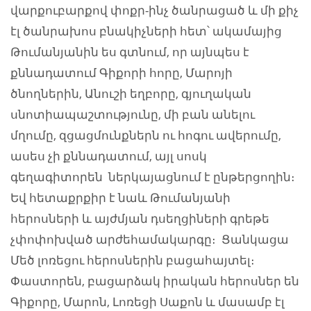
վարքուբարքով փոքր-ինչ ծանրացած և մի քիչ
էլ ծանրախոս բնակիչների հետ՝ ակամայից
Թումանյանին ես գտնում, որ այնպես է
քննադատում Գիքորի հորը, Մարոյի
ծնողներին, Անուշի եղբորը, գյուղական
սնոտիապաշտությունը, մի բան անելու
մղումը, զցացմունքներն ու հոգու ավերումը,
ասես չի քննադատում, այլ սոսկ
գեղագիտորեն ներկայացնում է ընթերցողին։
Եվ հետաքրքիր է նաև Թումանյանի
հերոսների և այժմյան դսեղցիների գրեթե
չփոփոխված արժեհամակարգը։ Ցանկացա
Մեծ լոռեցու հերոսներին բացահայտել։
Փաստորեն, բացարձակ իրական հերոսներ են
Գիքորը, Մարոն, Լոռեցի Սաքոն և մասամբ էլ