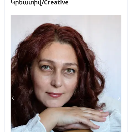
Կրեատիվ/Creative