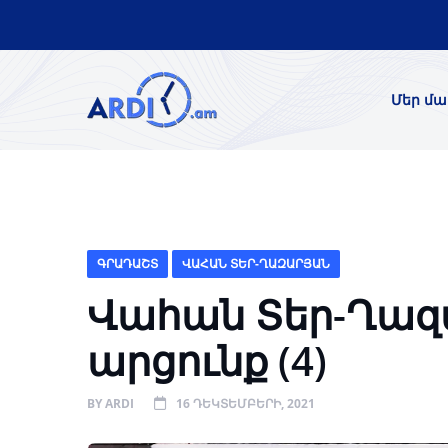
Մեր մա
ԳՐԱԴԱՇՏ
ՎԱՀԱՆ ՏԵՐ-ՂԱԶԱՐՅԱՆ
Վահան Տեր-Ղազ
արցունք (4)
BY
ARDI
16 ԴԵԿՏԵՄԲԵՐԻ, 2021