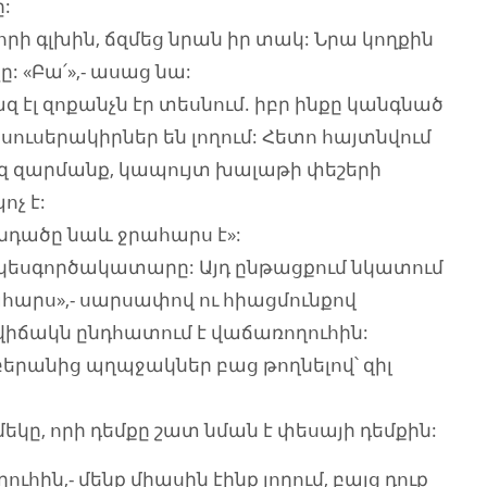
:
րի գլխին, ճզմեց նրան իր տակ: Նրա կողքին
: «Բա՛»,- ասաց նա:
 էլ զոքանչն էր տեսնում. իբր ինքը կանգնած
 սուսերակիրներ են լողում: Հետո հայտնվում
քեզ զարմանք, կապույտ խալաթի փեշերի
չ է:
 ցնդածը նաև ջրահարս է»:
ւկ-կեսգործակատարը: Այդ ընթացքում նկատում
 ջրահարս»,- սարսափով ու հիացմունքով
 վիճակն ընդհատում է վաճառողուհին:
 բերանից պղպջակներ բաց թողնելով՝ զիլ
կը, որի դեմքը շատ նման է փեսայի դեմքին:
ուհին,- մենք միասին էինք լողում, բայց դուք