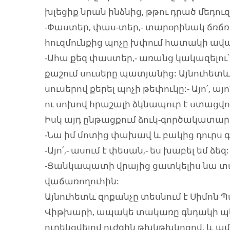
խլեցիք նրան ինձնից, թթու դրած մեդո
-Փաստեր, փաս-տեր,- տարօրինակ ճռճռ
հուզմունքից պոչը խփում հատակի ավ
-Ահա քեզ փաստեր,- առանց կակազելու՝
քաշում սուսերը պատյանից: Այնուհետև բ
սուսերով քերել պոչի թեփուկը:- Այո՛, 
ու սոխով հրաշալի ձկնապուր է ստացվո
Իսկ այդ ընթացքում ձուկ-գործակատար
-Նա իմ մոտից փախավ և բակից դուրս 
-Այո՛,- ասում է փեսան,- ես խաբել եմ ձ
-Ցանկապատի վրայից ցատկելիս նա տակ
վաճառողուհին:
Այնուհետև զոքանչը տեսնում է Սիմո
Վիթխարի, ապակե տակառը գնդակի պես
ուղեկցվելով ուժգին թխկթխկոցով, և ամ