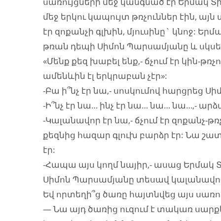
սառույցների մեջ կանգնած էր Երմակ Տ
մեջ երկու կապույտ թռչուններ էին, այն
էր զոքանչի գլխին, մյուսինը` կնոջ: Եր
թռան դեպի Սիմոն Պարսամյանը և սկսե
«Մենք քեզ խաբել ենք,- ճչում էր կին-թ
ամենևին էլ երկրաբան չէր»:
-Բա ի՞նչ էր նա,- սոսկումով հարցրեց Ս
-Ի՞նչ էր նա… ինչ էր նա… նա… նա…,-
-Կալանավոր էր նա,- ճչում էր զոքանչ-թ
քեզնից հազար գլուխ բարձր էր: Նա շատ 
էր:
-Հապա այս կողմ նայիր,- ասաց Երմակ 
Սիմոն Պարսամյանը տեսավ կալանավորի
Եվ որտեղի՞ց ծառը հայտնվեց այս սառու
— Նա այդ ծառից ուզում է տակառ սարքել