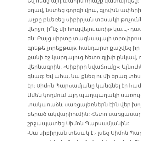
Եվ հենց այդ պահին հրաշք կատարվեց
եղավ, նստեց գորգի վրա, գլուխն ափե
աչքը բևեռեց սիբիրյան տեսակի թռչու
վերջո, ի՞նչ մի հուզվելու առիթ կա…,- դ
են: Բայց սիրտը տագնապալի տրոփրում է
գրեթե չորեքթաթ, հանդարտ քաշվեց իր
քանի էջ կարդալուց հետո գլխի ընկավ, 
վերնագրին. «Սիբիրի նվաճումը»: Այնո
գնաց: Եվ ահա, նա քնեց ու մի երազ 
էր: Սիմոն Պարսամյանը կանգնել էր հա
Ամեն կողմում այդ պաղպաղակի սառույց
տակառաձև սառցալեռներն էին վեր խոյա
բերած ակվարիումին: Հետո սառցասարի
շրջապատեց Սիմոն Պարսամյանին:
-Սա սիբիրյան տեսակ է,- լսեց Սիմոն Պ