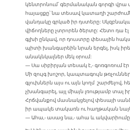
կենտրոնում՝ գերմանական գորգի վրա 
հայացքը՝ նա տեսավ կատաղի շարժումն
վանդակը գրկած իր դստերը: Սկզբնակա
վիճողները չտրորեն ծերտը: Հետո դա 
գլխի ընկավ, որ դուստրը փեսային հակա
պիտի խանգարեին նրան երգել, իսկ իրե
անակնկալներ մեկ օրում:
— Սա սիբիրյան տեսակ է,- գոռգոռում էր
Մի զույգ խոշոր, կապտագույն թռչուննե
գլուխներն այս ու այն կողմ շարժելով, հ
չխանգարել, այլ միայն լռությամբ տ
Հրճվանքով մասնակցելով փեսայի սանձեր
իր ապակե տակառն ու հաղթական նայե
— Ահա,- ասաց նա,- ահա և ակվարիումը