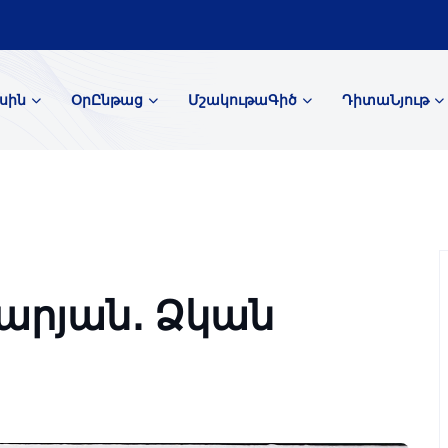
սին
ՕրԸնթաց
ՄշակութաԳիծ
ԴիտաՆյութ
արյան․ Ձկան