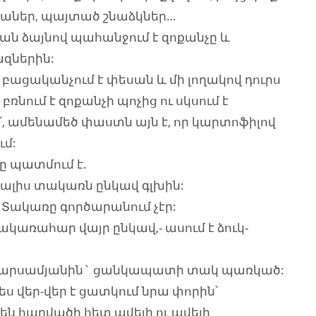
ւզաներ, պայտած շնաձկներ…
ան ձայնով պահանջում է զոքանչը և
ազներին:
 բացականչում է փեսան և մի լողակով դուրս
ռնում է զոքանչի պոչից ու սկսում է
այո՛, ամենամեծ փաստն այն է, որ կարտոֆիլով
ւմ:
ը պատմում է.
գալիս տակառն ընկավ գլխին:
եզ: Տակառը գործարանում չէր:
առահար վայր ընկավ,- ասում է ձուկ-
ն Պարսամյանին` ցանկապատի տակ պառկած:
 վեր-վեր է ցատկում նրա փորին՝
են հարվածի հետ ավելի ու ավելի