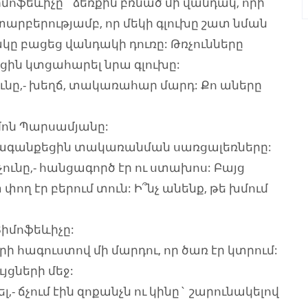
իմոֆեևիչը` ձեռքին բռնած մի վանդակ, որի
 տարբերությամբ, որ մեկի գլուխը շատ նման
մակը բացեց վանդակի դուռը: Թռչունները
ցին կտցահարել նրա գլուխը:
ռչունը,- խեղճ, տակառահար մարդ: Քո աները
իմոն Պարսամյանը:
 արձագանքեցին տակառանման սառցալեռները:
ռչունը,- հանցագործ էր ու ստախոս: Բայց
փող էր բերում տուն: Ի՞նչ անենք, թե խմում
Տիմոֆեևիչը:
 հագուստով մի մարդու, որ ծառ էր կտրում:
յցների մեջ:
,- ճչում էին զոքանչն ու կինը` շարունակելով