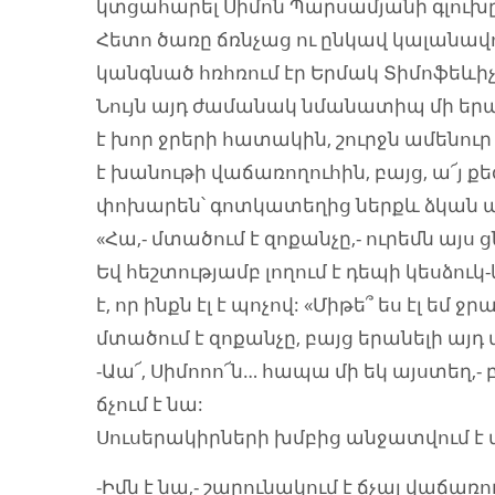
կտցահարել Սիմոն Պարսամյանի գլուխը
Հետո ծառը ճռնչաց ու ընկավ կալանավո
կանգնած հռհռում էր Երմակ Տիմոֆեևիչը
Նույն այդ ժամանակ նմանատիպ մի երազ
է խոր ջրերի հատակին, շուրջն ամենուր
է խանութի վաճառողուհին, բայց, ա՜յ 
փոխարեն՝ գոտկատեղից ներքև ձկան պո
«Հա,- մտածում է զոքանչը,- ուրեմն այս
Եվ հեշտությամբ լողում է դեպի կեսձո
է, որ ինքն էլ է պոչով: «Միթե՞ ես էլ եմ
մտածում է զոքանչը, բայց երանելի այդ
-Աա՜, Սիմոոո՜ն… հապա մի եկ այստեղ,-
ճչում է նա:
Սուսերակիրների խմբից անջատվում է մե
-Իմն է նա,- շարունակում է ճչալ վաճառող