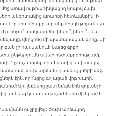
: Սիմոն Պարսամյանը միանգամից թևաթափ
րի մեջ առավ ու թխկթխկացող կոպով ձախ
նների անգիտակից արարքի հետևանքին: Ի
ատում էր նրա միտքը,- սրանք միայն թռչուններ
ր. ինչու՞ տակառաձև, ինչու՞, ինչու՞… Նա
 սենյակը, վերցրեց մի պատահական գիրք: Մի
որ բան չի հասկանում: Նայեց գրքի
ւհետև ընթերցումն ավելի հետաքրքրությամբ
տեսավ: Ողջ աշխարհը միանգամից սպիտակել
մատարած, ծուխ արձակող սառույցների մեջ:
ներն էին, որոնցից գոյացած վիթխարի,
նում: Այս լեռները շատ նման էին զոքանչի
ց պոկվեց կապույտ թռչունների մի երամ և
արսամյանն ու շրջվեց: Ծուխ արձակող