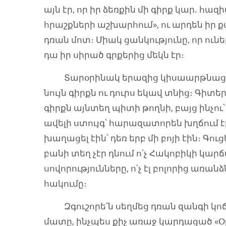
այն էր, որ իր ձեռքին մի գիրք կար. հա
հրաշքների աշխարհում», ու արդեն իր
դռան մոտ։ Միակ ցանկությունը, որ ունե
դա իր սիրած գրքերից մեկն էր։
Տարօրինակ երազից կիսաարթնացած,
նույն գիրքն ու դուրս եկավ տնից։ Գիտեր
գիրքն այնտեղ պիտի թողնի, բայց ինչու
ավելի ստույգ՝ հարազատորեն խղճում էր
խաղացել էին՝ դեռ երբ մի բոյի էին։ Գո
բանի տեղ չէր դնում ո՛չ Հակոբիկի կար
սովորությունները, ո՛չ էլ բոլորից առանձ
հակումը։
Զգուշորե՛ն սեղմեց դռան զանգի կոճակ
մատը, ինչպես քիչ առաջ կարդացած «