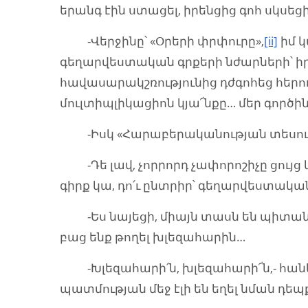
երանգ էին ստացել, իրենցից գոհ սկսե
-Վերջինը՝ «Օրերի փրփուրը»,
[ii]
իմ կ
գեղարվեստական գրքերի նժարների՝ 
հավասարակշռությունից դժգոհեց հերոդ
մուլտիպլիկացիոն կյա՜նքը… մեր գործի
-Իսկ «Հարաբերականության տեսութ
-Դե լավ, չորրորդ չափորոշիչը ցույց 
գիրք կա, դո՛ւ ընտրիր՝ գեղարվեստական
-Ես նայեցի, միայն տասն են պիտանի
բաց ենք թողել խլեզահարին…
-Խլեզահարի՛ն, խլեզահարի՜ն,- հանկ
պատմության մեջ էլի են եղել նման դե