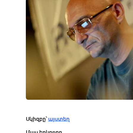
Սկիզբը՝
այստեղ
Մաս
երկրորդ