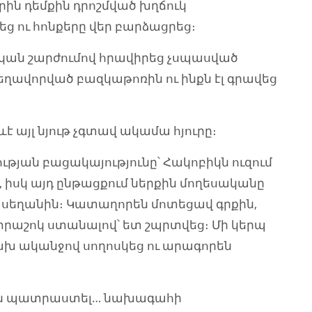
րին դեմքին դրոշմված խղճուկ
եց ու հոնքերը վեր բարձացրեց։
ան շարժումով հրավիրեց չսպասված
եղավորված բազկաթոռին ու ինքն էլ գրավեց
ևէ այլ նյութ չգտավ ակամա հյուրը։
ան բացակայությունը՝ Հակոբիկն ուզում
 իսկ այդ ընթացքում ներքին մողեսականը
ասեղանին։ Կատաղորեն մոտեցավ գրքին,
րաշոկ ստանալով՝ ետ շպրտվեց։ Մի կերպ
ձախ ականջով սողոսկեց ու արագորեն
են պատրաստել… նախագահի