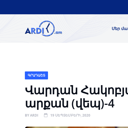
Մեր մա
ԳՐԱԴԱՇՏ
Վարդան Հակոբյա
արքան (վեպ)-4
BY
ARDI
19 ՍԵՊՏԵՄԲԵՐԻ, 2020