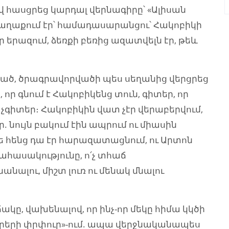
զիվ հասցրեց կարդալ վերնագիրը՝ «Ալիսան
 քաղաքում էր՝ համադասարանցու՝ Հակոբիկի
ր երազում, ձեռքի բեռից ազատվելն էր, թեև
 ծրագրավորվածի պես սեղանից վերցրեց
, որ գնում է Հակոբիկենց տուն, գիտեր, որ
՝ չգիտեր։ Հակոբիկին վատ չէր վերաբերվում,
. նույն բակում էին ապրում ու միասին
ւցե հենց դա էր հարազատացնում, ու Արտոն
ճահասակությունը, ո՛չ տհաճ
նանալու, միշտ լուռ ու մենակ մնալու
ը, վախենալով, որ ինչ-որ մեկը հիմա կկծի
Օրերի փրփուր»-ում. ապա վերջնականապես