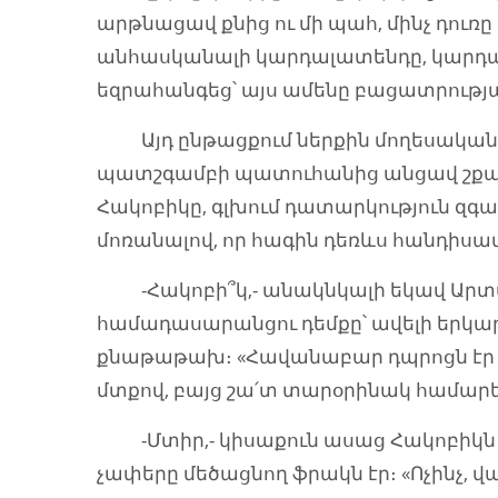
արթնացավ քնից ու մի պահ, մինչ դուռը
անհասկանալի կարդալատենդը, կարդաց
եզրահանգեց՝ այս ամենը բացատրությա
Այդ ընթացքում ներքին մողեսականը 
պատշգամբի պատուհանից անցավ շքամու
Հակոբիկը, գլխում դատարկություն զգա
մոռանալով, որ հագին դեռևս հանդիսավ
-Հակոբի՞կ,- անակնկալի եկավ Արտաշե
համադասարանցու դեմքը՝ ավելի երկար
քնաթաթախ։ «Հավանաբար դպրոցն էր խա
մտքով, բայց շա՛տ տարօրինակ համարեց
-Մտիր,- կիսաքուն ասաց Հակոբիկն ու 
չափերը մեծացնող ֆրակն էր։ «Ոչինչ, վատ