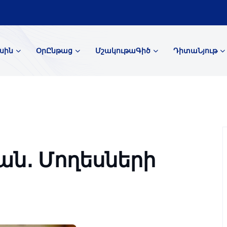
սին
ՕրԸնթաց
ՄշակութաԳիծ
ԴիտաՆյութ
ն․ Մողեսների