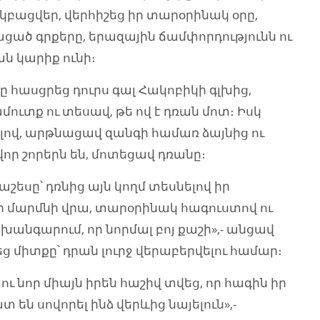
 կբացվեր, վերհիշեց իր տարօրինակ օրը,
ած գրքերը, երազային ճամփորդությունն ու
ն կարիք ունի։
հասցրեց դուրս գալ Հակոբիկի գլխից,
տք ու տեսավ, թե ով է դռան մոտ։ Իսկ
լով, արթնացավ զանգի համառ ձայնից ու
որ շորերն են, մոտեցավ դռանը։
սը՝ դռնից այն կողմ տեսնելով իր
 մարմնի վրա, տարօրինակ հագուստով ու
նգարում, որ նորմալ բոյ քաշի»,- անցավ
 միտքը՝ դրան լուրջ վերաբերվելու համար։
նոր միայն իրեն հաշիվ տվեց, որ հագին իր
 են սովորել ինձ վերևից նայելուն»,-