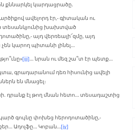
ցին քննարկել կարդացրածը.
արծիքով ավելորդ էր,- գիտական ու
իր տեսանկյունից խախտված
ոտածինը,- այդ վերռեալի՜զմը, այդ
ն չեն կարող պիտանի լինել…
յո՞ւնը»
[iii]
… նրան ու մեզ շա՞տ էր պետք…
կտա, գրադարանում դեռ հիսունից ավելի
ներն են մնացել։
. դրանք էլ թող մնան հետո… տեսադաշտից
արծ գույնը փոխեց հերոդոտածինը,-
պքեր… Ադոլֆը… Կոբան…
[iv]