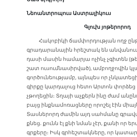
Նեոանտրոպուս
Աստրալիկուս
Գլուխ
յոթերորոդ
Հակոբիկի ճամփորդության ողջ ընթա
գրադարանային հրեշտակ են անվանում 
դասի մասին համարյա ոչինչ չգիտեն (թ
շատ ուսումնասիրված), ամբողջովին կլ
գործունեությամբ, այնպես որ չնկատեցի
գիրքը կարդալուց հետո Արտոն փորձեց 
չթողեցին։ Տղայի աչքերն ինը ժամ անըն
բայց ինքնամոռացները որոշել էին միա
Տասներորդ ժամին այդ սահմանը գրավվա
քնեց. քունն էլ քնի նման չէր, քանի որ
գրքերը։ Իսկ գրհեշտակները, որ կատար