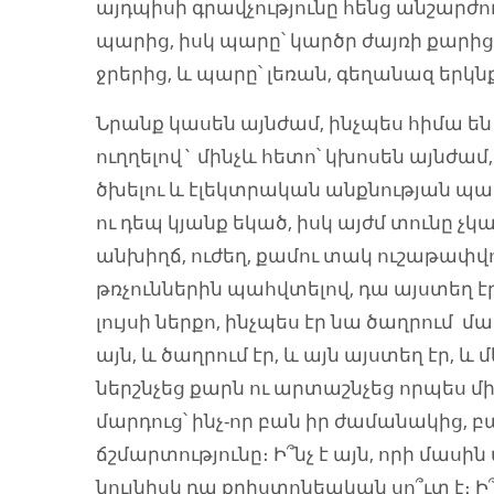
այդպիսի գրավչությունը հենց անշարժու
պարից, իսկ պարը՝ կարծր ժայռի քարից է
ջրերից, և պարը՝ լեռան, գեղանազ երկն
Նրանք կասեն այնժամ, ինչպես հիմա են ա
ուղղելով` մինչև հետո՝ կխոսեն այնժա
ծխելու և էլեկտրական անքնության պա
ու դեպ կյանք եկած, իսկ այժմ տունը չկա
անխիղճ, ուժեղ, քամու տակ ուշաթափվ
թռչուններին պահվտելով, դա այստեղ է
լույսի ներքո, ինչպես էր նա ծաղրում մ
այն, և ծաղրում էր, և այն այստեղ էր, և 
ներշնչեց քարն ու արտաշնչեց որպես մ
մարդուց՝ ինչ-որ բան իր ժամանակից, բայ
ճշմարտությունը։ Ի՞նչ է այն, որի մասին 
նույնիսկ դա քրիստոնեական սո՞ւտ է։ Ի՞