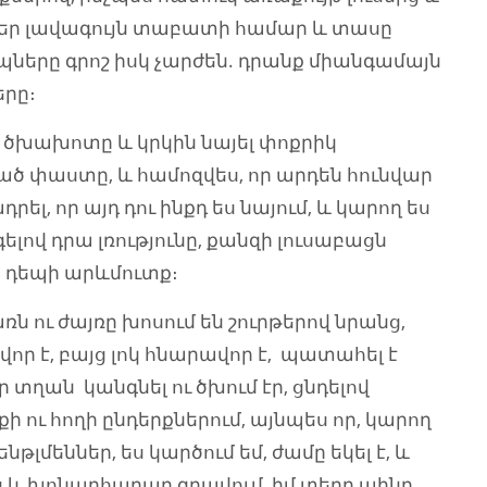
 ձեր լավագույն տաբատի համար և տասը
պները գրոշ իսկ չարժեն. դրանք միանգամայն
երը։
ն ծխախոտը և կրկին նայել փոքրիկ
մած փաստը, և համոզվես, որ արդեն հունվար
րել, որ այդ դու ինքդ ես նայում, և կարող ես
լով դրա լռությունը, քանզի լուսաբացն
ի դեպի արևմուտք։
առն ու ժայռը խոսում են շուրթերով նրանց,
վոր է, բայց լոկ հնարավոր է, պատահել է
ւր տղան կանգնել ու ծխում էր, ցնդելով
ու հողի ընդերքներում, այնպես որ, կարող
Ջենթլմեններ, ես կարծում եմ, ժամը եկել է, և
մս և խոնարհաբար գրավում իմ տեղը պինդ