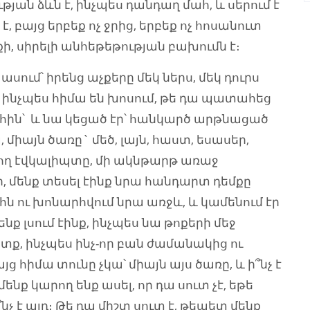
թյան ձևն է, ինչպես դանդաղ մահ, և սերում է
, բայց երբեք ոչ ջրից, երբեք ոչ հոսանուտ
քի, սիրելի անհեթեթության բախումն է։
սում՝ իրենց աչքերը մեկ ներս, մեկ դուրս
մ, ինչպես հիմա են խոսում, թե դա պատահեց
հին՝ և նա կեցած էր՝ հանկարծ արթնացած
, միայն ծառը` մեծ, լայն, հաստ, եսասեր,
ող էվկալիպտը, մի ակնթարթ առաջ
ր, մենք տեսել էինք նրա հանդարտ դեմքը
ահն ու խոնարհվում նրա առջև, և կամենում էր
մենք լսում էինք, ինչպես նա թոքերի մեջ
իտք, ինչպես ինչ-որ բան ժամանակից ու
ց հիմա տունը չկա՝ միայն այս ծառը, և ի՞նչ է
մենք կարող ենք ասել, որ դա սուտ չէ, եթե
նչ է այդ։ Թե դա միշտ սուտ է, թեպետ մենք