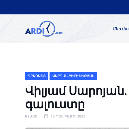
Մեր մա
ԳՐԱԴԱՇՏ
ՎԱՐԴԱՆ ՖԵՐԵՇԵԹՅԱՆ
Վիլյամ Սարոյան.
գալուստը
BY
ARDI
13 ՓԵՏՐՎԱՐԻ, 2025