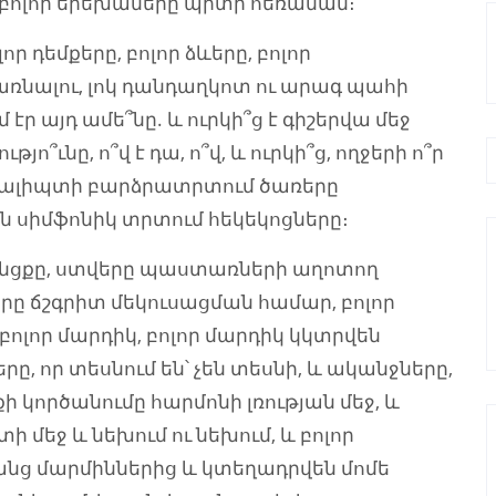
 բոլոր երեխաները պիտի հեռանան։
ր դեմքերը, բոլոր ձևերը, բոլոր
դառնալու, լոկ դանդաղկոտ ու արագ պահի
էր այդ ամե՞նը. և ուրկի՞ց է գիշերվա մեջ
յո՞ւնը, ո՞վ է դա, ո՞վ, և ուրկի՞ց, ողջերի ո՞ր
Էվկալիպտի բարձրատրտում ծառերը
են սիմֆոնիկ տրտում հեկեկոցները։
անցքը, ստվերը պաստառների աղոտող
ը ճշգրիտ մեկուսացման համար, բոլոր
բոլոր մարդիկ, բոլոր մարդիկ կկտրվեն
ը, որ տեսնում են՝ չեն տեսնի, և ականջները,
րքի կործանումը հարմոնի լռության մեջ, և
 մեջ և նեխում ու նեխում, և բոլոր
անց մարմիններից և կտեղադրվեն մոմե