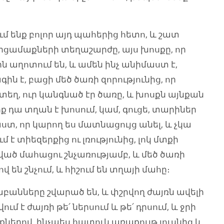
ւմ ենք բոլոր այդ պահերից հետո, և շատ
յրցամաքների տեղաշարժը, այս խոսքը, որ
երն աղոտում են, և ամեն ինչ անիմաստ է,
գին է, բացի մեծ ծառի զորությունից, որ
յնտեղ, ուր կանգնած էր ծառը, և խոսքն այնքան
յոք դա տղան է խոսում, կամ, գուցե, տարիներ
ստ, որ կարող ես մատնացույց անել, և չկա
մ է տիեզերքից ու լռությունից, լոկ մտքի
ված մահացու շնչառությամբ, և մեծ ծառի
վ են շնչում, և հիշում են տղայի մահը։
բանները շվարած են, և փշրվող ժայռն ավելի
ւմ է ժայռի թե՛ ներսում և թե՛ դրսում, և ջրի
ալիքներով, ինչպես հատուկ առաքույթ լուսնից և