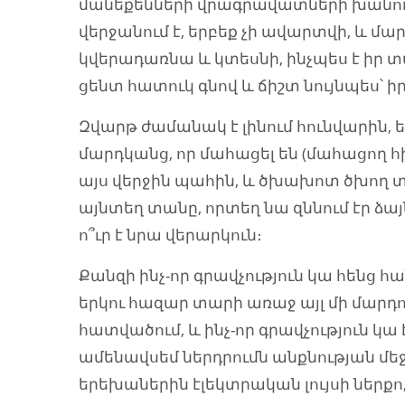
մանեքենների վրագրավատների խանութներո
վերջանում է, երբեք չի ավարտվի, և մ
կվերադառնա և կտեսնի, ինչպես է իր 
ցենտ հատուկ գնով և ճիշտ նույնպես՝ ի
Զվարթ ժամանակ է լինում հունվարին,
մարդկանց, որ մահացել են (մահացող հի
այս վերջին պահին, և ծխախոտ ծխող տղ
այնտեղ տանը, որտեղ նա զննում էր ձայ
ո՞ւր է նրա վերարկուն։
Քանզի ինչ-որ գրավչություն կա հենց
երկու հազար տարի առաջ այլ մի մարդո
հատվածում, և ինչ-որ գրավչություն կա 
ամենավսեմ ներդրումն անքնության մե
երեխաներին էլեկտրական լույսի ներքո,