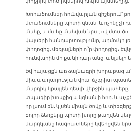
փոքրիկ տոտիկներով դուրս այստեղից,
Խոհածումներ հունվարյան գիշերում՝ բոլո
մտածումները պիտի գնան, և ոչինչ չի 
մահը, և մահը մահվան նրա, ով մտածում 
վալսերի հանդարտությունը, աղմուկի լռութ
փողոցից, մեռյալների ո՞ր փողոցից։ 
հունվարին մի քանի դար անց, անլսելի 
Եվ հայացքն առ ձայնագրի խորաբաց 
միապաղաղության վրա, ճշգրիտ պատեր
մարդիկ կքայլեն դեպի վերջին պահերը, 
տպագիր խոսքից և կգնան ի հող, և աչքեր
որ լսում են, կլսեն միայն ծովը և տիեզե
բոլոր ձեռքերը պիտի խորը թաղվեն կեղտի
մարդկանց հագուստները կվերցվեն նր