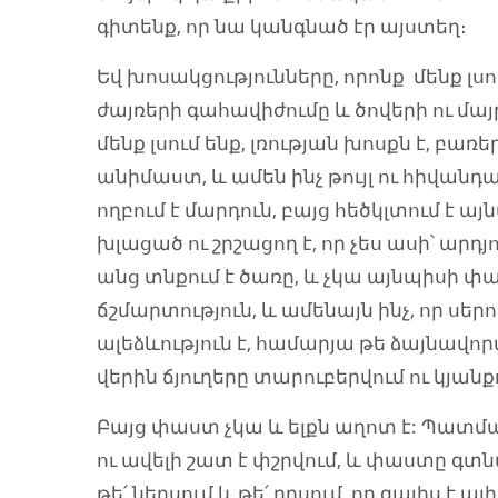
գիտենք, որ նա կանգնած էր այստեղ։
Եվ խոսակցությունները, որոնք մենք լսո
ժայռերի գահավիժումը և ծովերի ու մա
մենք լսում ենք, լռության խոսքն է, բառ
անիմաստ, և ամեն ինչ թույլ ու հիվանդա
ողբում է մարդուն, բայց հեծկլտում է ա
խլացած ու շրշացող է, որ չես ասի՝ արդ
անց տնքում է ծառը, և չկա այնպիսի փա
ճշմարտություն, և ամենայն ինչ, որ սերու
ալեձևություն է, համարյա թե ձայնավոր
վերին ճյուղերը տարուբերվում ու կյանքո
Բայց փաստ չկա և ելքն աղոտ է: Պատմա
ու ավելի շատ է փշրվում, և փաստը գտնվո
թե՛ ներսում և թե՛ դրսում, որ գալիս է 