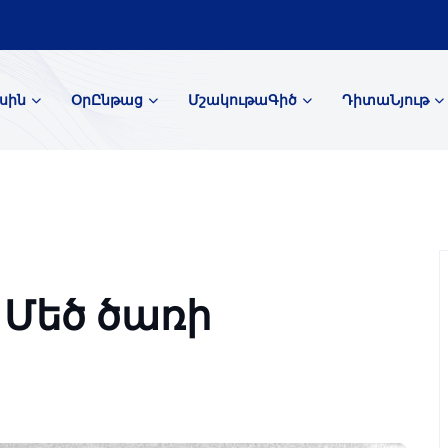
սին
ՕրԸնթաց
ՄշակութաԳիծ
ԴիտաՆյութ
 Մեծ ծառի