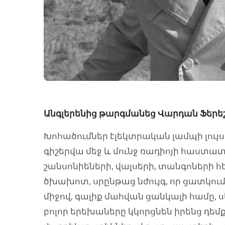
Անգլերենից թարգմանեց
Խոհածումներ էլեկտրական լամպի լույս
գիշերվա մեջ և մունջ ռադիոյի հաստատ
շանսոնիեների, վալսերի, տանգոների հ
ծխախոտ, սրընթաց նժույգ, որ ցատկու
միջով, գալիք մահվան ցանկալի համը, 
բոլոր երեխաները կկորցնեն իրենց դեմք