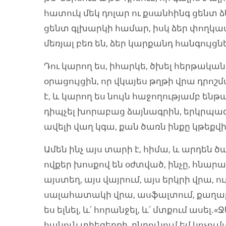
հատուկ մեկ դոլար ու քսանհինգ ցենտ
ցենտ գլխարկի համար, իսկ ձեր փողկա
մեռյալ բեռ են, ձեր կարքանդ հանգույցն
Դու կարող ես, իհարկե, ծխել հերթակա
օրացույցին, որ վկայես թղթի վրա դրոշ
է, և կարող ես նույն հաջողությամբ ենթադ
դիպչել խորաբաց ձայնագրին, երկրպագե
ավելի վաղ կգա, քան ծառն ինքը կթեքվ
Ամեն ինչ այս տարի է, հիմա, և արդեն ծ
ովքեր խոսքով են օժտված, ինչը, հնարա
այստեղ, այս վայրում, այս երկրի վրա, ո
սալահատակի վրա, ասֆալտում, քաղաքի 
ես ելնել, և՛ հորանջել, և՛ մտքում ասել.«
հանուն տիեզերքի ընդունում եմ կոչու