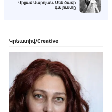
Վիլյամ Սարոյան. Մեծ ծառի
գալուստը
Կրեատիվ/Creative