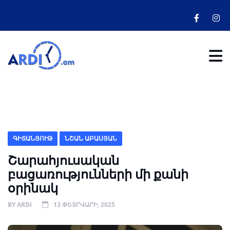
ԳԻՏԱՆՅՈՒԹ
ՆՇԱՆ ԱԲԱՍՅԱՆ
Շարահյուսական
բացառությունների մի քանի
օրինակ
BY
ARDI
13 ՓԵՏՐՎԱՐԻ, 2025