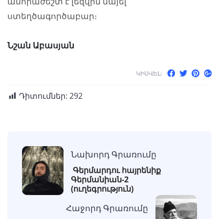
անհրաժեշտ է լեզվին նայել
ստեղծագործաբար։
Նշան Աբասյան
ԿԻՍՎԵԼ:
Դիտումներ:
292
Նախորդ Գրառումը
Գերմարդու հայրենիք
Գերմանիան-2
(ուղեգրություն)
Հաջորդ Գրառումը