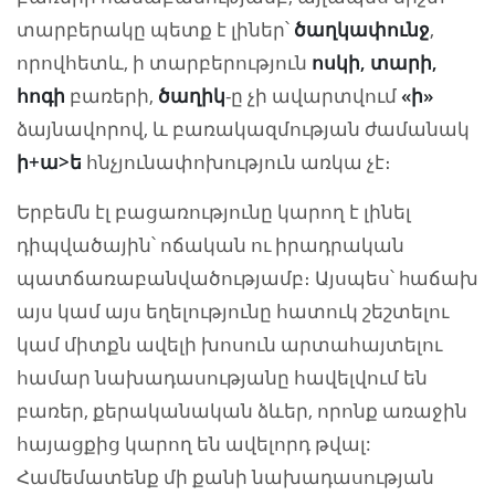
տարբերակը պետք է լիներ՝
ծաղկափունջ
,
որովհետև, ի տարբերություն
ոսկի, տարի,
հոգի
բառերի,
ծաղիկ
-ը չի ավարտվում
«ի»
ձայնավորով, և բառակազմության ժամանակ
ի+ա>ե
հնչյունափոխություն առկա չէ։
Երբեմն էլ բացառությունը կարող է լինել
դիպվածային՝ ոճական ու իրադրական
պատճառաբանվածությամբ։ Այսպես՝ hաճախ
այս կամ այս եղելությունը հատուկ շեշտելու
կամ միտքն ավելի խոսուն արտահայտելու
համար նախադասությանը հավելվում են
բառեր, քերականական ձևեր, որոնք առաջին
հայացքից կարող են ավելորդ թվալ:
Համեմատենք մի քանի նախադասության