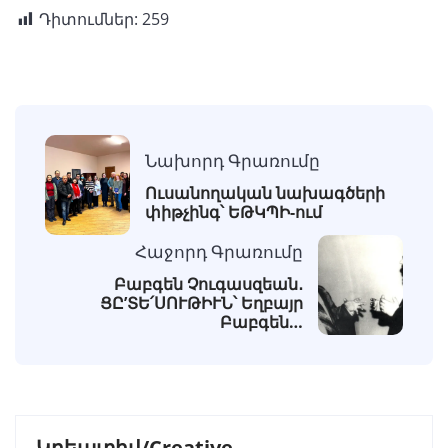
Դիտումներ:
259
Նախորդ Գրառումը
Ուսանողական նախագծերի
փիթչինգ՝ ԵԹԿՊԻ-ում
Հաջորդ Գրառումը
Բաբգեն Չուգասզեան․
ՑԸ’ՏԵ՛ՍՈՒԹԻՒՆ՝ Եղբայր
Բաբգեն…
Կրեատիվ/Creative