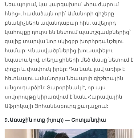
Նեապոլում, կա կարգախոս՝ «հրաժարում
հնից», համաձայն որի՝ Ամանորի գիշերը
բնակիչներն ավանդաբար հին, ավելորդ
կահույքը դուրս են նետում պատշգամբներից՝
գալիք տարվա նոր սկիզբը խորհրդանշելու
համար: Վնասվածքներից խուսափելու
նպատակով, տեղացիների մեծ մասը նետում է
փոքր և փափուկ իրեր: Դա նաև լավ առիթ է
հետևալու ամանորյա Նեապոլի գիշերային
անցուդարձին: Տարօրինակ է, որ այս
սովորույթը կիրառվում է նաև Հարավային
Աֆրիկայի Յոհանեսբուրգ քաղաքում:
9․Առաջին ոտք (հյուր) — Շոտլանդիա