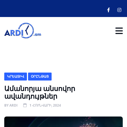
ԿՐԵԱՏԻՎ
ՕՐԸՆԹԱՑ
Ամանորյա անսովոր
ավանդույթներ
BY
ARDI
1 ՀՈՒՆՎԱՐԻ, 2024