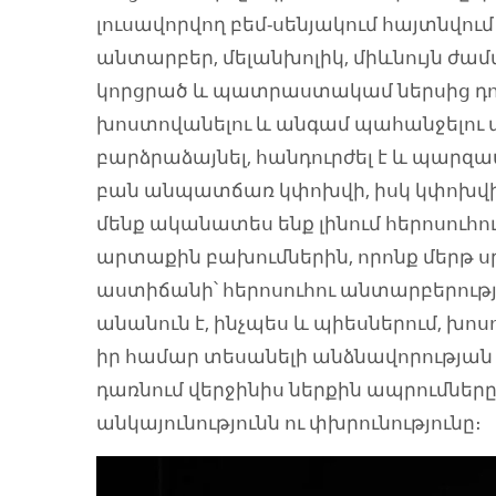
լուսավորվող բեմ-սենյակում հայտնվում 
անտարբեր, մելանխոլիկ, միևնույն ժա
կորցրած և պատրաստակամ ներսից դուրս
խոստովանելու և անգամ պահանջելու այն,
բարձրաձայնել, հանդուրժել է և պարզապ
բան անպատճառ կփոխվի, իսկ կփոխվի՞
մենք ականատես ենք լինում հերոսուհու
արտաքին բախումներին, որոնք մերթ ս
աստիճանի՝ հերոսուհու անտարբերության
անանուն է, ինչպես և պիեսներում, խոսո
իր համար տեսանելի անձնավորության հ
դառնում վերջինիս ներքին ապրումներ
անկայունությունն ու փխրունությունը։