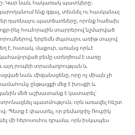
րը։ Կար նաև հակառակ պատկերը։
կարողանում ենք զգալ, տեսնել ու հասկանալ
բեր դառնալու պատճառները, որոնք հաճախ
ոքր-ինչ հումորային տարրերով նշմարված
որումներով, երբեմն ժպտալու առիթ տալով
եղ է, հստակ, մաքուր, առանց որևէ
ահավորված բեմը ստեղծում է սառը
հու այդ րոպեի տրամադրության և
սցված նաև միզանսցենը, որը ոչ միայն չի
համահունչ ընթացքի մեջ է խոսքի և
կանին մեծ աշխատանք է կատարել՝
ենտրոնացնել պատմություն, որն առավել հեշտ
ով։ Պետք է փաստել, որ բեմադրիչ Ռուբիկ
ել մի հերոսուհու դրամա, որն իսկապես