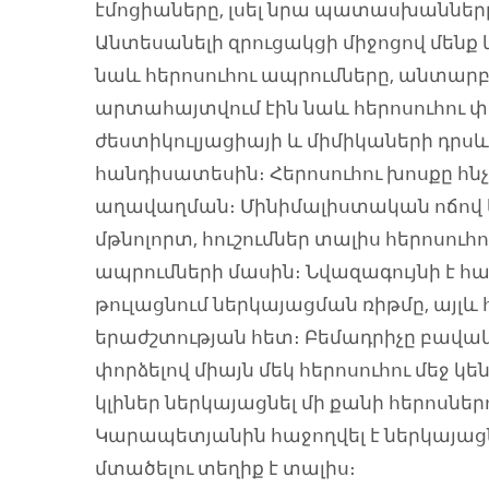
էմոցիաները, լսել նրա պատասխաննե
Անտեսանելի զրուցակցի միջոցով մենք 
նաև հերոսուհու ապրումները, անտար
արտահայտվում էին նաև հերոսուհու փ
ժեստիկուլյացիայի և միմիկաների դրսև
հանդիսատեսին։ Հերոսուհու խոսքը հնչ
աղավաղման։ Մինիմալիստական ոճով կ
մթնոլորտ, հուշումներ տալիս հերոսու
ապրումների մասին։ Նվազագույնի է հա
թուլացնում ներկայացման ռիթմը, այլև 
երաժշտության հետ։ Բեմադրիչը բավա
փորձելով միայն մեկ հերոսուհու մեջ կ
կլիներ ներկայացնել մի քանի հերոսներ
Կարապետյանին հաջողվել է ներկայացն
մտածելու տեղիք է տալիս։