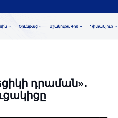
սին
ՕրԸնթաց
ՄշակութաԳիծ
ԴիտաՆյութ
ցիկի դրաման»․
ւցակիցը