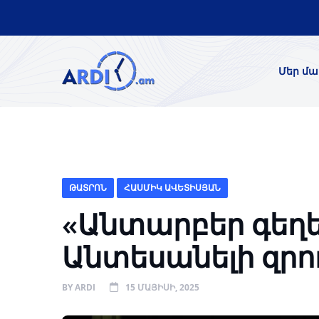
Մեր մա
ԹԱՏՐՈՆ
ՀԱՍՄԻԿ ԱՎԵՏԻՍՅԱՆ
«Անտարբեր գեղե
Անտեսանելի զրո
BY
ARDI
15 ՄԱՅԻՍԻ, 2025