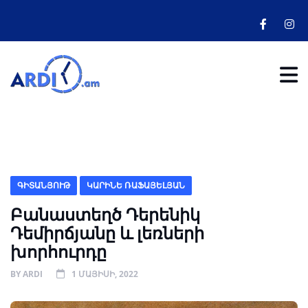
ԳԻՏԱՆՅՈՒԹ
ԿԱՐԻՆԵ ՌԱՖԱՅԵԼՅԱՆ
Բանաստեղծ Դերենիկ
Դեմիրճյանը և լեռների
խորհուրդը
BY
ARDI
1 ՄԱՅԻՍԻ, 2022