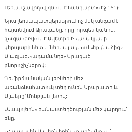
Լեռան շավիղով գնում է հանդարտ» (էջ 161):
Նրա լեռնապատկերներում ոչ մեկ անգամ է
հայտնվում Արագածը, որը, որպես կանոն,
զուգահեռվում է Ավետիք Իսահակյանի
կերպարի հետ և ներկայացվում «երկնաձիգ»
Ալագյազ, «ադամանդե» Արագած
բնորոշիչներով:
Դեմիրճյանական լեռների մեջ
առանձնահատուկ տեղ ունեն Արարատը և
Ալպերը՝ Մոնբլան լեռով:
«Նապոլեոն» բանաստեղծության մեջ կարդում
ենք.
«Հպարտ են Ալպերն իրենց բարձունքում,