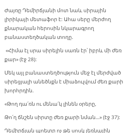
Ժայռը Դեմիրճյանի մոտ նաև սիրային
լիրիկայի մետաֆոր է: Ահա սերը մերժող
քնարական հերոսին նկարագրող
բանաստեղծական տողը.
«Հիմա էլ սրա սիրելին սառն էր՝ իբրև մի ժեռ
քար» (էջ 28):
Մեկ այլ բանաստեղծություն մեջ էլ մերժված
սիրեցյալի անեծնքն է միաձուլվում ժեռ քարի
խորհրդին.
«Թող դա՛ռն ու մենա՛կ լինեն օրերը,
Թո՛ղ ճնշեն սիրտը ժեռ քարի նման…» (էջ 37):
Դեմիրճյան պոետը ոչ թե սոսկ լեռնային