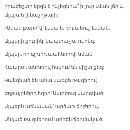
հրաժեշտի երգն է հնչեցնում՝ ի լուր Լման լճի և
Ալպյան լենաշղթայի:
«Մնաս բարո՜վ, Լեմա՛ն, դու անուշ Լեման,
Ալպերի քուրիկ՝ կապտաչյա ու հեզ,
Ալպեր, որ գլխիդ պահնորդի նման
Հպարտ, անխռով հսկում են միշտ քեզ:
Կանգնած են ահա սառցե թագերով
Եղբայրներդ հզոր՝ Աստծուց կարգված,
Ալպերն առնական՝ արծաթ ճոշերով,
Անցած ռազմերում արդեն ճերմակած: