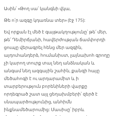
Ասին՝ «Թող սա՛ կանգնի վկա,
Թե ո՛ր ազգը կդառնա տեր» (էջ 175):
Եվ որքան էլ մեծ է գայթակղությունը՝ թե՛ մեր,
թե՛ Դեմիրճյանի, հավերժության ճամփորդի
ցուպը վերագրել հենց մեր ազգին,
այդուհանդերձ, հումանիստ, լայնախոհ գրողը
չի կարող տուրք տալ նեղ անձնական և
անգամ նեղ ազգային շահին, քանզի հայը
մեծահոգի է ու արդարամիտ և ի
տարբերություն բորենիների վարքը
որդեգրած շատ այլ ցեղախմբերի՝ զերծ է
սնապարծությունից, անհիմն
ինքնամեծարումից: Մասիսը՝ իբրև