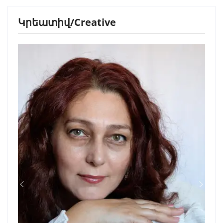
Կրեատիվ/Creative