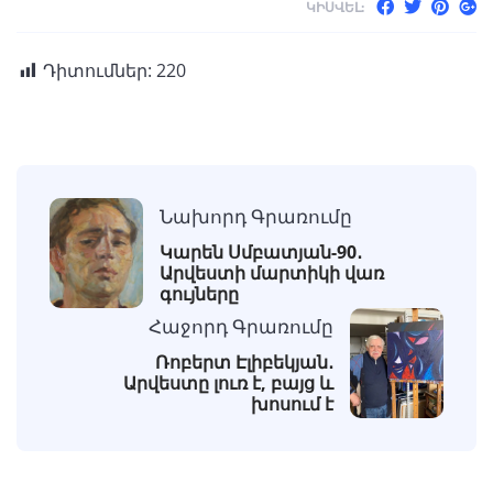
ԿԻՍՎԵԼ:
Դիտումներ:
220
Նախորդ Գրառումը
Կարեն Սմբատյան-90․
Արվեստի մարտիկի վառ
գույները
Հաջորդ Գրառումը
Ռոբերտ Էլիբեկյան․
Արվեստը լուռ է, բայց և
խոսում է