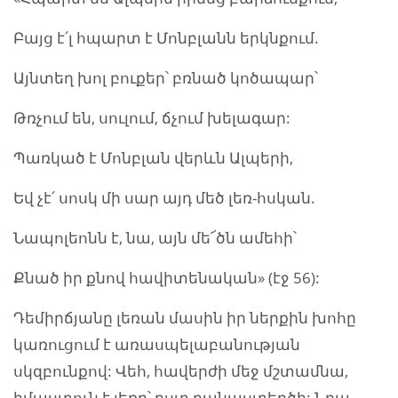
Բայց է՛լ հպարտ է Մոնբլանն երկնքում.
Այնտեղ խոլ բուքեր՝ բռնած կոծապար՝
Թռչում են, սուլում, ճչում խելագար:
Պառկած է Մոնբլան վերևն Ալպերի,
Եվ չէ՛ սոսկ մի սար այդ մեծ լեռ-հսկան.
Նապոլեոնն է, նա, այն մե՜ծն ամեհի՝
Քնած իր քնով հավիտենական» (էջ 56):
Դեմիրճյանը լեռան մասին իր ներքին խոհը
կառուցում է առասպելաբանության
սկզբունքով: Վեհ, հավերժի մեջ մշտամնա,
իմաստուն է լեռը՝ ըստ բանաստեղծի: Նրա