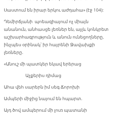
Սաստում են իրար երկու աժդահա» (էջ 104):
Դեմիրճյանի պոեազիայում ոչ միայն
անանուն, անհասցե լեռներ են, այլև կոնկրետ
աշխարհագրություն և անուն ունեցողները,
ինչպես օրինակ՝ իր հայրենի Ջավախքի
լեռները.
«Անուշ մի պատկեր եկավ երերաց
Աչքերիս դիմաց
Ահա վեհ սարերն իմ սեգ Ճորոխի
Ամպերի միջից նայում են հպարտ.
Այդ ծով ամպերում մի լուռ պատանի