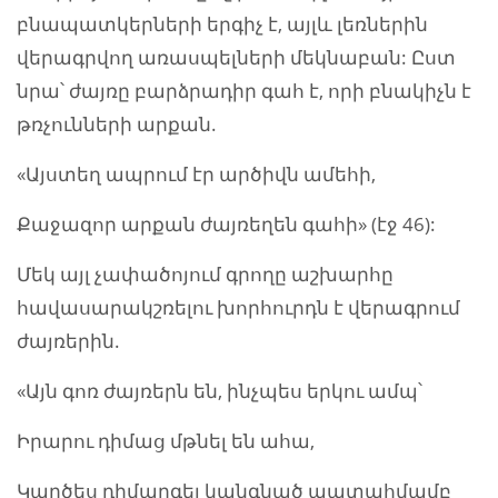
բնապատկերների երգիչ է, այլև լեռներին
վերագրվող առասպելների մեկնաբան: Ըստ
նրա՝ ժայռը բարձրադիր գահ է, որի բնակիչն է
թռչունների արքան.
«Այստեղ ապրում էր արծիվն ամեհի,
Քաջազոր արքան ժայռեղեն գահի» (էջ 46):
Մեկ այլ չափածոյում գրողը աշխարհը
հավասարակշռելու խորհուրդն է վերագրում
ժայռերին.
«Այն գոռ ժայռերն են, ինչպես երկու ամպ՝
Իրարու դիմաց մթնել են ահա,
Կարծես դիմարգել կանգնած պատահմամբ