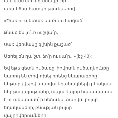
այս կամ այն եղանակը՝ իր
առանձնահատկություններով.
«Ծառ ու անտառ սառույց հագած՝
Քնած են լո՜ւռ ու շվա՜ր,
Սառ վերմակը գլխին քաշած՝
Մեռել են դա՛շտ, ձո՛ր ու սա՛ր…» (էջ 43):
Եվ եթե գետն ու ծառը, հովիտն ու ծաղկունքը
կարող են փոփոխել իրենց նկարագիրը՝
ենթարկվելով տարվա եղանակների բնական
հերթագայությանը, ապա ժայռը հաստատուն
է ու անսասան՝ ի հեճուկս տարվա բոլոր
եղակաների, բնության բոլոր
վայրիվերումների: