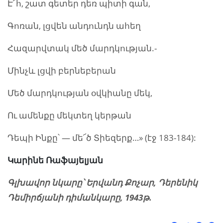
Է՜հ, շատ գետեր դեռ պիտի գան,
Գոռան, լցվեն անդունդն ահեղ
Հազարվտակ մեծ մարդկության.-
Մինչև լցվի բերնեբերան
Մեծ մարդկության օվկիանը մեկ,
Ու ամենքը մեկտեղ կերթան
Դեպի Ինքը՝ — մե՜ծ Տիեզերք…» (էջ 183-184):
Կարինե Ռաֆայելյան
Գլխավոր նկարը՝ Երվանդ Քոչար, Դերենիկ
Դեմիրճյանի դիմանկարը, 1943թ.