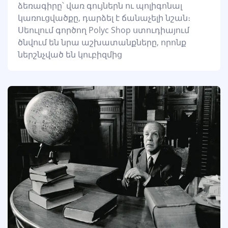
ձեռագիրը՝ վառ գույներն ու պոլիգոնալ
կառուցվածքը, դարձել է ճանաչելի նշան։
Սեուլում գործող Polyc Shop ստուդիայում
ծնվում են նրա աշխատանքները, որոնք
ներշնչված են կուբիզմից