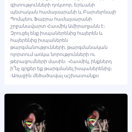
գիտությունների դոկտոր, Երևանի
պետական համալսարանի և Բարսելոնայի
Պոմպեու Ֆաբրա համալսարանի
շրջանավարտ Հասմիկ Ամիրաղյանն է։
Զրուցել ենք իսպաներենից հայերեն և
հայերենից իսպաներեն
թարգմանությունների, թարգմանական
ոլորտում առկա նորությունների ու
թերացումների մասին։ -Հասմիկ, ինքներդ
ի՞նչ գրքեր եք թարգմանել իսպաներենից։
-Առաջին մեծածավալ աշխատանքս