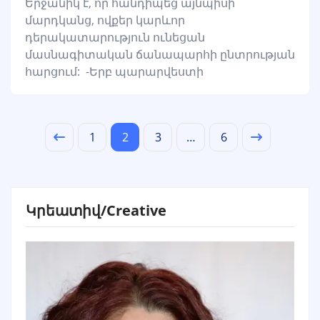
Երջանիկ է, որ հանդիպեց այնպիսի
մարդկանց, ովքեր կարևոր
դերակատարություն ունեցան
մասնագիտական ճանապարհի ընտրության
հարցում: -Երբ պարարվեստի
1
2
3
…
6
Կրեատիվ/Creative