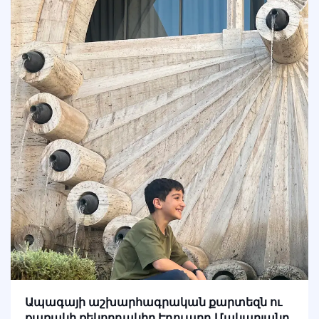
Ապագայի աշխարհագրական քարտեզն ու
քառակի ռեկորդակիր Էդուարդ Մակարյանը