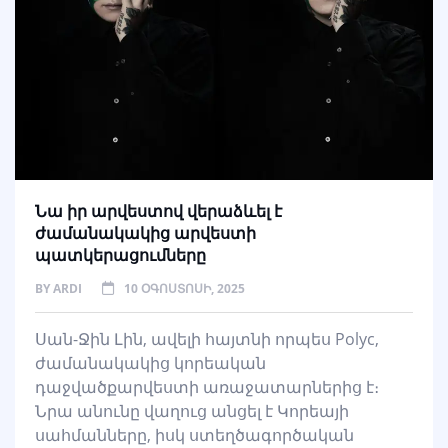
Նա իր արվեստով վերաձևել է
ժամանակակից արվեստի
պատկերացումները
BY
ARDI
10 ՕԳՈՍՏՈՍԻ, 2025
Սան-Ջին Լին, ավելի հայտնի որպես Polyc,
ժամանակակից կորեական
դաջվածքարվեստի առաջատարներից է։
Նրա անունը վաղուց անցել է Կորեայի
սահմանները, իսկ ստեղծագործական