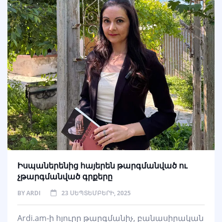
Իսպաներենից հայերեն թարգմանված ու
չթարգմանված գրքերը
BY
ARDI
23 ՍԵՊՏԵՄԲԵՐԻ, 2025
Ardi.am-ի հյուրը թարգմանիչ, բանասիրական