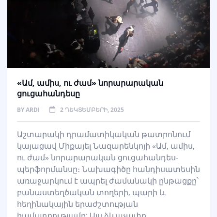
«Ամ, ամիս, ու ժամ» նորարարական
ցուցահանդեսը
BY
ARDI
2 ԴԵԿՏԵՄԲԵՐԻ, 2025
Աշտարակի դրամատիկական թատրոնում
կայացավ Միքայել Նազարենկոյի «Ամ, ամիս,
ու ժամ» նորարարական ցուցահանդես-
պերֆորմանսը։ Նախագիծը հանդիսատեսին
առաջարկում է ապրել ժամանակի ընթացքը՝
բանաստեղծական տողերի, պարի և
հեղինակային երաժշտության
համադրությամբ: Այս ձևաչափը