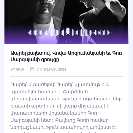
Ապրել բալետով. Վովա Արզումանյանի եւ Գոռ
Սարգսյանի զրույցը
BY
ARDI
7 ՀՈՒԼԻՍԻ, 2024
Պարել՝ մտածելով: Պարել՝ պատմություն
պատմելու համար… Շարժման
գեղարվեստականությունը բացահայտել ենք
բալետի արտիստ, մի շարք միջազգային
փառատոների մրցանակակիր Գոռ
Սարգսյանի հետ: Բալետը Գոռի համար
ներդաշնակություն ապահովող արվեստ է: