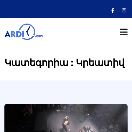
Կատեգորիա : Կրեատիվ