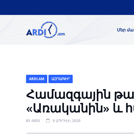
Մեր մա
ARDI.AM
ԱԶԴԱԳԻՐ
Համազգային թա
«Առականին» և 
BY
ARDI
8 ԱՊՐԻԼԻ, 2020