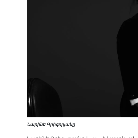
Նարինե Գրիգորյանը