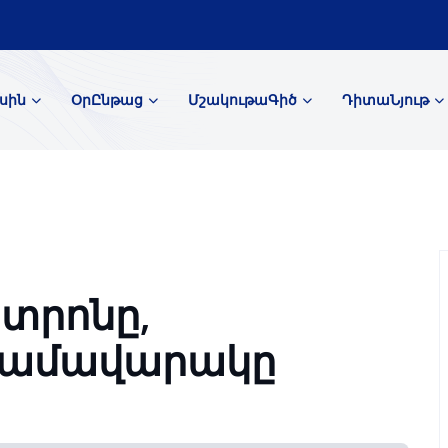
սին
ՕրԸնթաց
ՄշակութաԳիծ
ԴիտաՆյութ
տրոնը,
համավարակը