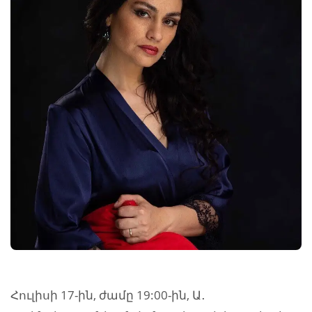
Հուլիսի 17-ին, ժամը 19:00-ին, Ա․