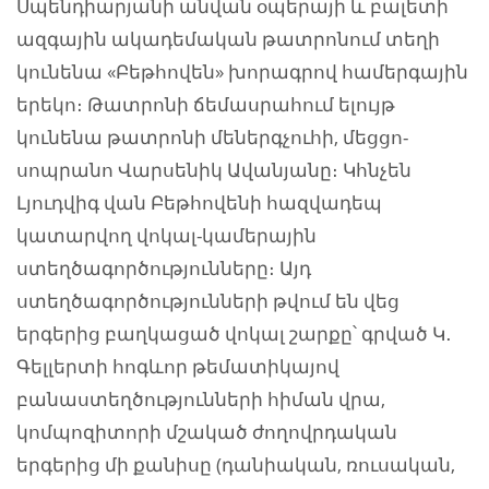
Սպենդիարյանի անվան օպերայի և բալետի
ազգային ակադեմական թատրոնում տեղի
կունենա «Բեթհովեն» խորագրով համերգային
երեկո։ Թատրոնի ճեմասրահում ելույթ
կունենա թատրոնի մեներգչուհի, մեցցո-
սոպրանո Վարսենիկ Ավանյանը։ Կհնչեն
Լյուդվիգ վան Բեթհովենի հազվադեպ
կատարվող վոկալ-կամերային
ստեղծագործությունները։ Այդ
ստեղծագործությունների թվում են վեց
երգերից բաղկացած վոկալ շարքը՝ գրված Կ․
Գելլերտի հոգևոր թեմատիկայով
բանաստեղծությունների հիման վրա,
կոմպոզիտորի մշակած ժողովրդական
երգերից մի քանիսը (դանիական, ռուսական,