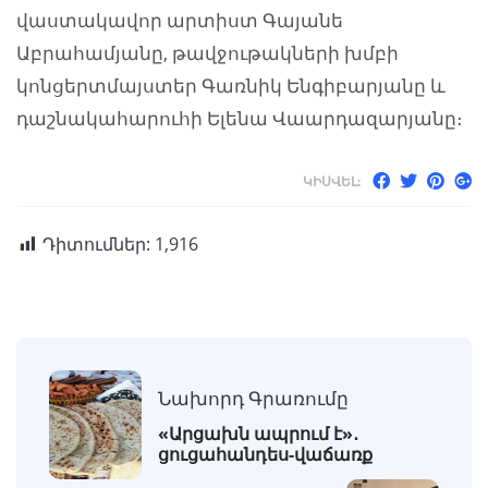
վաստակավոր արտիստ Գայանե
Աբրահամյանը, թավջութակների խմբի
կոնցերտմայստեր Գառնիկ Ենգիբարյանը և
դաշնակահարուհի Ելենա Վաարդազարյանը։
ԿԻՍՎԵԼ:
Դիտումներ:
1,916
Նախորդ Գրառումը
«Արցախն ապրում է»․
ցուցահանդես-վաճառք