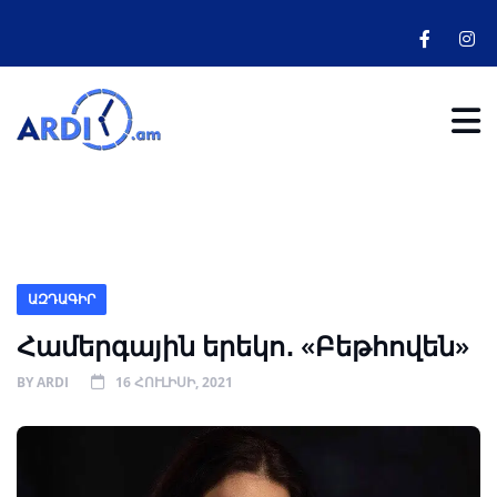
ԱԶԴԱԳԻՐ
Համերգային երեկո․ «Բեթհովեն»
BY
ARDI
16 ՀՈՒԼԻՍԻ, 2021