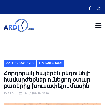
ՀՀ ԼԵԶՎԻ ԿՈՄԻՏԵ
ՄՇԱԿՈՒԹԱԳԻԾ
Հորդորակ հայերեն ընդունելի
համարժեքներ ունեցող օտար
բառերից խուսափելու մասին
BY
ARDI
24 ՄԱՅԻՍԻ, 2020