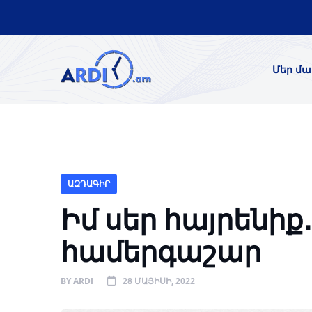
Մեր մա
ԱԶԴԱԳԻՐ
Իմ սեր հայրենիք
համերգաշար
BY
ARDI
28 ՄԱՅԻՍԻ, 2022