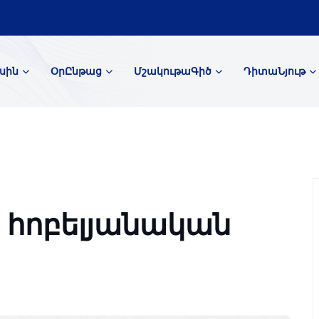
սին
ՕրԸնթաց
ՄշակութաԳիծ
ԴիտաՆյութ
․ հոբելյանական