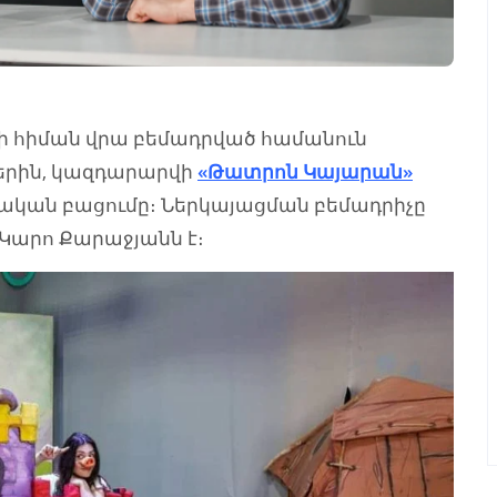
ի հիման վրա բեմադրված համանուն
երին, կազդարարվի
«Թատրոն Կայարան»
ան բացումը։ Ներկայացման բեմադրիչը
արո Քարաջյանն է։