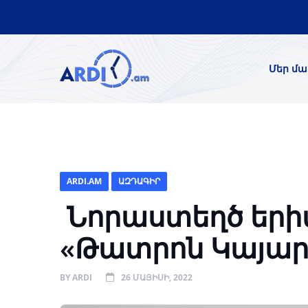
Մեր մա
ARDI.AM
ԱԶԴԱԳԻՐ
Նորաստեղծ եր
«Թատրոն Կայա
BY
ARDI
26 ՄԱՅԻՍԻ, 2022