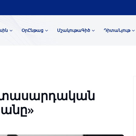
սին
ՕրԸնթաց
ՄշակութաԳիծ
ԴիտաՆյութ
իտասարդական
րանը»