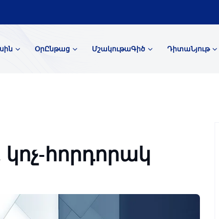
սին
ՕրԸնթաց
ՄշակութաԳիծ
ԴիտաՆյութ
. կոչ-հորդորակ