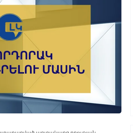
այտարարված արտակարգ դրության