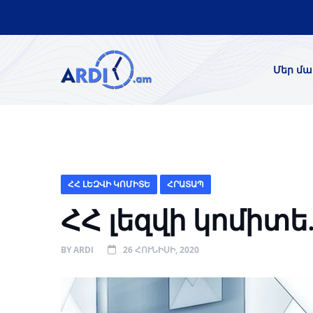
Մեր մա
ՀՀ ԼԵԶՎԻ ԿՈՄԻՏԵ
ՀՐԱՏԱՊ
ՀՀ լեզվի կոմիտե
BY
ARDI
26 ՀՈՒՆԻՍԻ, 2020