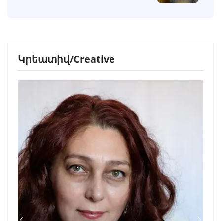
Կրեատիվ/Creative