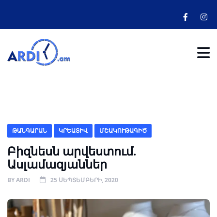
ԹԱՆԳԱՐԱՆ
ԿՐԵԱՏԻՎ
ՄՇԱԿՈՒԹԱԳԻԾ
Բիզնեսն արվեստում.
Ասլամազյաններ
BY
ARDI
25 ՍԵՊՏԵՄԲԵՐԻ, 2020