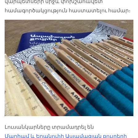
վարպետների միջև փոխշահավետ
համագործակցություն հաստատելու համար։
Լուսանկարները տրամադրել են
Մարիամ և Երանուհի Ասլամազյան քույրերի