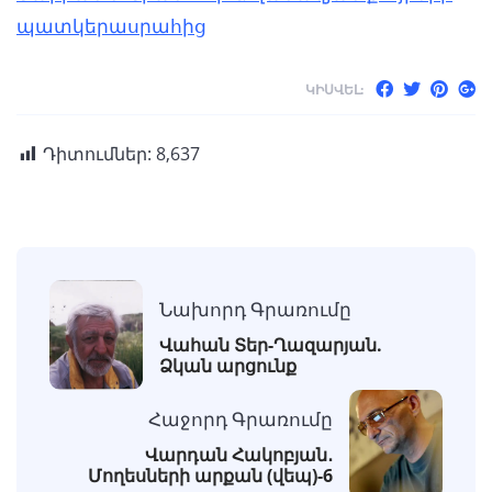
պատկերասրահից
ԿԻՍՎԵԼ:
Դիտումներ:
8,637
Նախորդ Գրառումը
Վահան Տեր-Ղազարյան.
Ձկան արցունք
Հաջորդ Գրառումը
Վարդան Հակոբյան․
Մողեսների արքան (վեպ)-6