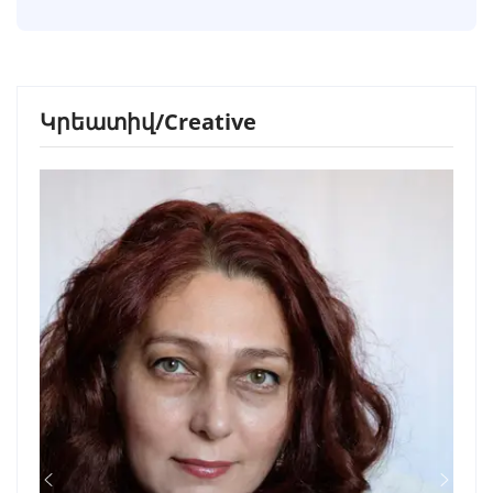
Կրեատիվ/Creative