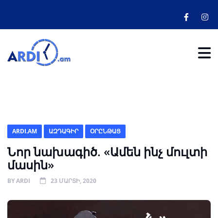
ARDI.AM
ԱԶԴԱԳԻՐ
ՕՐԸՆԹԱՑ
Նոր նախագիծ. «Ամեն ինչ մուլտի
մասին»
BY
ARDI
23 ՄԱՐՏԻ, 2020