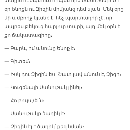
տալիս ու ժպտում որպես հին ծանոթներ։ Մի
օր Ենոքն ու Զիզին միմյանց դեմ ելան։ Մեկ օրը
մի ամբողջ կյանք է, հեչ պարտադիր չէ, որ
ապրես թեկուզ հարյուր տարի, այդ մեկ օրն է
քո ճակատագիրը։
— Բարև, իմ անունը Ենոք է։
— Գիտեմ։
— Իսկ դու Զիզին ես։ Շատ լավ անուն է, Զիզի։
— Կուզենայի Մանուշակ լինել։
— Հո բույս չե՞ս։
— Մանուշակը ծաղիկ է։
— Զիզին էլ է ծաղիկ՝ քեզ նման։