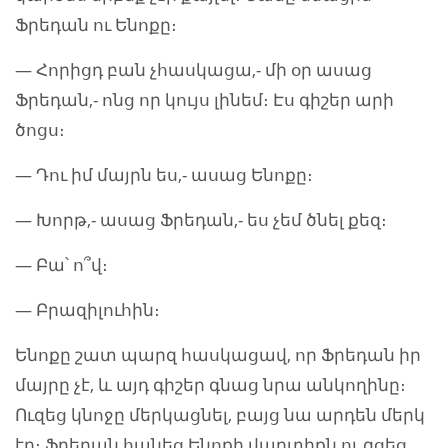
Ֆրեդան ու Ենոքը։
— Հորիցդ բան չհասկացա,- մի օր ասաց
Ֆրեդան,- ոնց որ կույս լինեմ։ Էս գիշեր արի
ծոցս։
— Դու իմ մայրն ես,- ասաց Ենոքը։
— Խորթ,- ասաց Ֆրեդան,- ես չեմ ծնել քեզ։
— Բա՝ ո՞վ։
— Բրազիլուհին։
Ենոքը շատ պարզ հասկացավ, որ Ֆրեդան իր
մայրը չէ, և այդ գիշեր գնաց նրա անկողինը։
Ուզեց կնոջը մերկացնել, բայց նա արդեն մերկ
էր։ Ֆրեդան հանեց Ենոքի վարտիքն ու գցեց