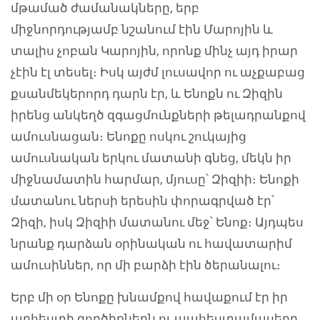
մթամած ժամանակները, երբ
միջնորդությամբ նշանում էին Մարոյին և
տալիս չոբան Կարոյին, որոնք մինչ այդ իրար
չէին էլ տեսել։ Իսկ այժմ լուսավոր ու աչքաբաց
քսանմեկերորդ դարն էր, և Ենոքն ու Զիզին
իրենց անկեղծ զգացմունքների թելադրանքով
ամուսնացան։ Ենոքը ոսկու շուկայից
ամուսնական երկու մատանի գնեց, մեկն իր
միջնամատին հարմար, մյուսը՝ Զիզիի։ Ենոքի
մատանու ներսի երեսին փորագրված էր՝
Զիզի, իսկ Զիզիի մատանու մեջ՝ Ենոք։ Այդպես
նրանք դարձան օրինական ու հավատարիմ
ամուսիններ, որ մի բարձի էին ծերանալու։
Երբ մի օր Ենոքը խնամքով հավաքում էր իր
արհեստի գործիքներն ու պահեստամասերը,