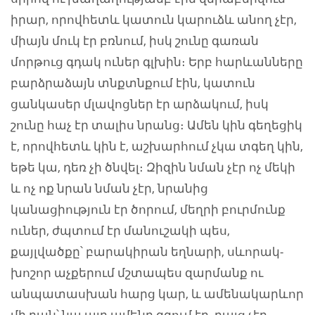
իրար, որովհետև կատուն կարուձև անող չէր,
միայն մուկ էր բռնում, իսկ շունը գառան
մորթուց գդակ ուներ գլխին։ Երբ հարևանները
բարձրաձայն տնքտնքում էին, կատուն
ցանկասեր մլավոցներ էր արձակում, իսկ
շունը հաչ էր տալիս նրանց։ Ամեն կին գեղեցիկ
է, որովհետև կին է, աշխարհում չկա տգեղ կին,
եթե կա, դեռ չի ծնվել։ Զիզին նման չէր ոչ մեկի
և ոչ ոք նրան նման չէր, նրանից
կանացիություն էր ծորում, մեղրի բուրմունք
ուներ, ժպտում էր մանուշակի պես,
քայլվածքը՝ բարակիրան եղնարի, սևորակ-
խոշոր աչքերում մշտապես զարմանք ու
անպատասխան հարց կար, և ամենակարևոր
մի բան՝ նա այդ ամենը զգում էր, բայց չէր