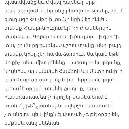
պատմվածք կամ վեպ դառնալ, երբ
հակադրվում են նրանց բնավորությանը, որն է՝
գյուղացի Համբոյի տունը կռիվ էր ընկել,
տեսեք՝ Համբոն ուզում էր՝ իր տասներկու
տարեկան Գիքորին տանի քաղաք, մի գործի
տա, որ մարդ դառնա, աշխատանք անի, բայց,
տեսեք, կինը չէր համաձայնում։ Սակայն եթե
մի քիչ խելամիտ լինենք և ուշադիր կարդանք,
նույնիսկ այս անմահ Համբոն ևս Անտի ունի՝ ի
դեմս հարազատ կնոջ և իր ներքին մարդու.
ուզում է որդուն տանել քաղաք, բայց
հաստատապես չի որոշել, կասկածում է՝
տանե՞լ, թե՞ չտանել, և ի վերջո, տանում է՝
չտանելու պես, ինքն էլ վստահ չէ, թե օրեր են,
կմթնեն, անց կկենան։