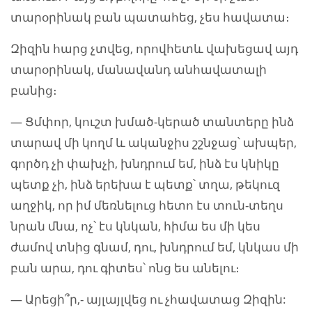
տարօրինակ բան պատահեց, չես հավատա։
Զիզին հարց չտվեց, որովհետև վախեցավ այդ
տարօրինակ, մանավանդ անհավատալի
բանից։
— Ցմփոր, կուշտ խմած-կերած տանտերը ինձ
տարավ մի կողմ և ականջիս շշնջաց՝ ախպեր,
գործդ չի փախչի, խնդրում եմ, ինձ էս կնիկը
պետք չի, ինձ երեխա է պետք՝ տղա, թեկուզ
աղջիկ, որ իմ մեռնելուց հետո էս տուն-տեղս
նրան մնա, ոչ՝ էս կնկան, հիմա ես մի կես
ժամով տնից գնամ, դու, խնդրում եմ, կնկաս մի
բան արա, դու գիտես՝ ոնց ես անելու։
— Արեցի՞ր,- այլայլվեց ու չհավատաց Զիզին: