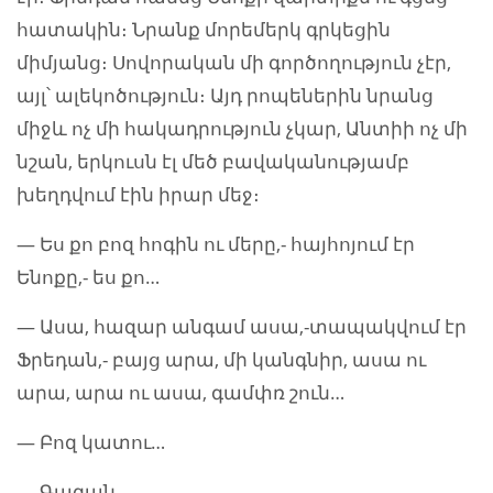
հատակին։ Նրանք մորեմերկ գրկեցին
միմյանց։ Սովորական մի գործողություն չէր,
այլ՝ ալեկոծություն։ Այդ րոպեներին նրանց
միջև ոչ մի հակադրություն չկար, Անտիի ոչ մի
նշան, երկուսն էլ մեծ բավականությամբ
խեղդվում էին իրար մեջ։
— Ես քո բոզ հոգին ու մերը,- հայհոյում էր
Ենոքը,- ես քո…
— Ասա, հազար անգամ ասա,-տապակվում էր
Ֆրեդան,- բայց արա, մի կանգնիր, ասա ու
արա, արա ու ասա, գամփռ շուն…
— Բոզ կատու…
— Գազան…