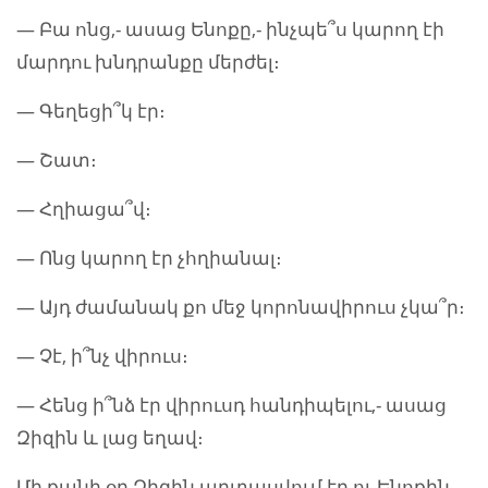
— Բա ոնց,- ասաց Ենոքը,- ինչպե՞ս կարող էի
մարդու խնդրանքը մերժել։
— Գեղեցի՞կ էր։
— Շատ։
— Հղիացա՞վ։
— Ոնց կարող էր չհղիանալ։
— Այդ ժամանակ քո մեջ կորոնավիրուս չկա՞ր։
— Չէ, ի՞նչ վիրուս։
— Հենց ի՞նձ էր վիրուսդ հանդիպելու,- ասաց
Զիզին և լաց եղավ։
Մի քանի օր Զիզին արտասվում էր ու Ենոքին