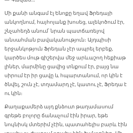
Մի քանի անգամ էլ Ենոքը եղավ Ֆրեդայի
անկողնում, հայհոյանք խոսեց, ալեկոծում էր,
շնչահեղձ անում՝ նրան պատճառելով
անսահման բավականություն։ Այդպիսի
երջանկոթյուն Ֆրեդան չէր ապրել երբեք,
կարծես մութ գիշերվա մեջ արևաշող հեքիաթ
լիներ, մարմինը ցավից տնքում էր, բայց նա
սիրում էր իր ցավը և հպարտանում, որ կին է
ծնվել, շուն չէ, տղամարդ չէ, կատու չէ, Ֆրեդա է
ու կին։
Քաղաքամերձ այդ քնձուտ թաղամասում
գրեթե բոլորը ճանաչում էին իրար, եթե
նույնիսկ մտերիմ չէին, պատահելիս բարև էին