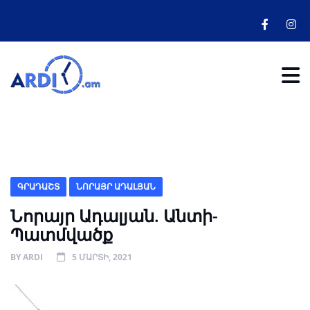
ԳՐԱԴԱՇՏ
ՆՈՐԱՅՐ ԱԴԱԼՅԱՆ
Նորայր Ադալյան. Անտի-
Պատմվածք
BY
ARDI
5 ՄԱՐՏԻ, 2021