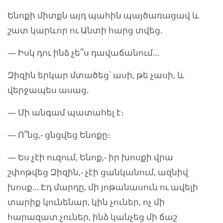
Ենոքի միտքն այդ պահին պայծառացավ և
շատ կարևոր ու Անտի հարց տվեց.
— Իսկ դու ինձ չե՞ս դավաճանում…
Զիզին երկար մտածեց՝ ասի, թե չասի, և
վերջապես ասաց.
— Մի անգամ պատահել է։
— Ո՞նց,- ցնցվեց Ենոքը։
— Ես չէի ուզում, Ենոք,- իր խոսքի վրա
շփոթվեց Զիզին,- չէի ցանկանում, ազնիվ
խոսք… Էդ մարդը, մի յոթանասուն ու ավելի
տարիք կունենար, կին չուներ, ոչ մի
հարազատ չուներ, ինձ կանչեց մի ճաշ