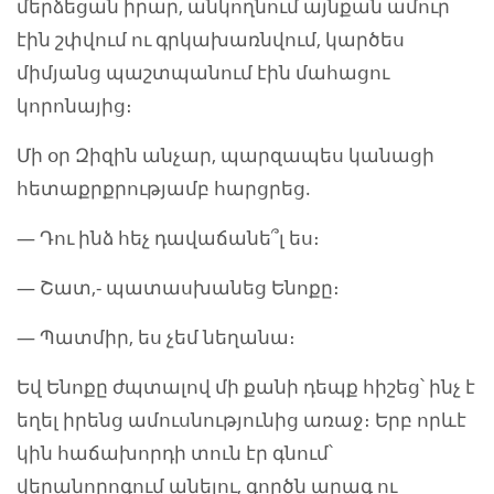
մերձեցան իրար, անկողնում այնքան ամուր
էին շփվում ու գրկախառնվում, կարծես
միմյանց պաշտպանում էին մահացու
կորոնայից։
Մի օր Զիզին անչար, պարզապես կանացի
հետաքրքրությամբ հարցրեց.
— Դու ինձ հեչ դավաճանե՞լ ես։
— Շատ,- պատասխանեց Ենոքը։
— Պատմիր, ես չեմ նեղանա։
Եվ Ենոքը ժպտալով մի քանի դեպք հիշեց՝ ինչ է
եղել իրենց ամուսնությունից առաջ։ Երբ որևէ
կին հաճախորդի տուն էր գնում՝
վերանորոգում անելու, գործն արագ ու