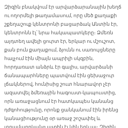
Զիզին բնակվում էր արվարձարանային խեղճ
ու ողորմելի թաղամասում, որը մեծ քաղաքի
շքեղաշուք կենտրոնի բացարձակ Անտին էր,
կենտրոնն էլ՝ նրա հակապատկերը։ Ձմեռն
այդտեղ ավելի ցուրտ էր, երկար ու մշուշոտ,
քան բուն քաղաքում, ձյունն ու սառույցները
հալչում էին միայն ապրիլի սկզբին,
հորդառատ անձրև էր գալիս, արվարձանի
ճանապարհները պատվում էին ցեխաջուր
լճակներով, հունիսից շուտ հնարավոր չէր
ազատվել ձմեռային հագուստ-կապուստից,
որն առաջացնում էր հատկապես կանանց
դժգոհությունը, որոնք ցանկանում էին իրենց
կանացիությունը օր առաջ շոշափել և
տղամարդկանց աչքին էլ կին երևալ։ Զիզին