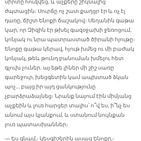
սիրտը հուզվեց, և աչքերը շիկնալից
ժպտացին։ Սուրճը ոչ շատ քաղցր էր և ոչ էլ
դառը, ճիշտ Ենոքի ճաշակով։ Սեղանին գաթա
կար, որ Զիզին էր թխել գազօջախի ջեռոցում,
կոնյակ ու նրա պատրաստած ծիրանի հյութը։
Ենոքը գաթա կերավ, հյութ խմեց ու մի բաժակ
կոնյակ, թեև թունդ բանուման խմելու հետ
գլուխ չուներ. այ եթե լիներ մի շիշ սառը
գարեջուր, խեցգետին կամ ապխտած ձկան
պոչ… բայց իր այդ ցանկությունը
չբարձրաձայնեց։ Նրանք նայում էին միմյանց
աչքեին և լուռ հարցեր տալիս՝ ո՞վ ես, ի՞նչ ես
անում այս կյանքում, և ստանում նույնքան
լուռ պատասխաններ։
— Ես գնամ,- կեսգիշերին ասաց Ենոքը,-