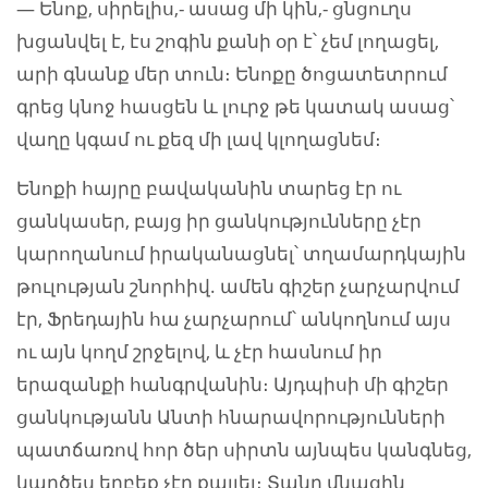
— Ենոք, սիրելիս,- ասաց մի կին,- ցնցուղս
խցանվել է, էս շոգին քանի օր է՝ չեմ լողացել,
արի գնանք մեր տուն։ Ենոքը ծոցատետրում
գրեց կնոջ հասցեն և լուրջ թե կատակ ասաց՝
վաղը կգամ ու քեզ մի լավ կլողացնեմ։
Ենոքի հայրը բավականին տարեց էր ու
ցանկասեր, բայց իր ցանկությունները չէր
կարողանում իրականացնել՝ տղամարդկային
թուլության շնորհիվ. ամեն գիշեր չարչարվում
էր, Ֆրեդային հա չարչարում՝ անկողնում այս
ու այն կողմ շրջելով, և չէր հասնում իր
երազանքի հանգրվանին։ Այդպիսի մի գիշեր
ցանկությանն Անտի հնարավորությունների
պատճառով հոր ծեր սիրտն այնպես կանգնեց,
կարծես երբեք չէր քայլել։ Տանը մնացին