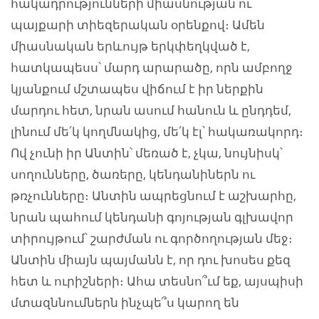
հակադրությունների միասնության ու
պայքարի տիեզերական օրենքով։ Ամեն
միասնական երևույթ երկփեղկված է,
հատկապեսս՝ մարդ արարածը, որն ամբողջ
կյանքում մշտապես վիճում է իր ներքին
մարդու հետ, նրան ասում հանուն և ընդդեմ,
լինում մե՛կ կողմնակից, մե՛կ էլ՝ հակառակորդ։
Ով չունի իր Անտին՝ մեռած է, չկա, նույնիսկ՝
սողունները, ծառերը, կենդանիներն ու
թռչունները։ Անտին ապրեցնում է աշխարհը,
նրան պահում կենդանի գոյության գլխավոր
տիրույթում՝ շարժման ու գործողության մեջ։
Անտին միայն պայմանն է, որ դու խոսես քեզ
հետ և ուրիշների։ Ահա տեսնո՞ւմ եք, այսպիսի
մտազննումներն ինչպե՞ս կարող են