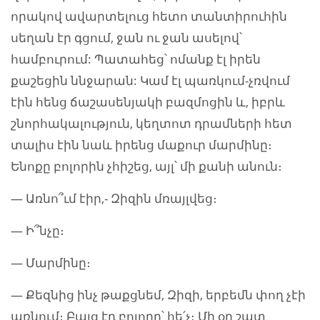
որակով ավարտելուց հետո տանտիրուհին
սեղան էր գցում, ջան ու ջան ասելով՝
համբուրում: Պատահեց՝ ոմանք էլ իրեն
քաշեցին ննջարան: Կամ էլ պառկում-չռվում
էին հենց ճաշասենյակի բազմոցին և, իբրև
շնորհակալություն, կեղտոտ դրամների հետ
տալիս էին նաև իրենց մաքուր մարմինը։
Ենոքը բոլորին չհիշեց, այլ՝ մի քանի անուն։
— Առնո՞ւմ էիր,- Զիզին մռայլվեց։
— Ի՞նչը։
— Մարմինը։
— Քեզնից ինչ թաքցնեմ, Զիզի, երբեմն փող չէի
առնում։ Բայց էդ բոլորը՝ հե՛չ։ Մի օր շատ