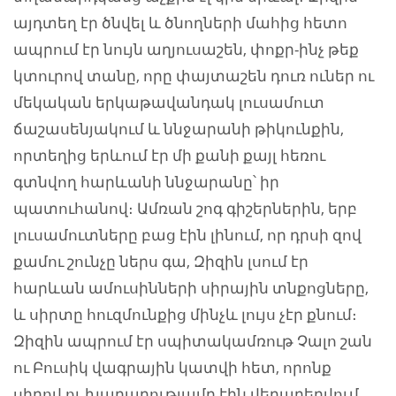
այդտեղ էր ծնվել և ծնողների մահից հետո
ապրում էր նույն աղյուսաշեն, փոքր-ինչ թեք
կտուրով տանը, որը փայտաշեն դուռ ուներ ու
մեկական երկաթավանդակ լուսամուտ
ճաշասենյակում և ննջարանի թիկունքին,
որտեղից երևում էր մի քանի քայլ հեռու
գտնվող հարևանի ննջարանը՝ իր
պատուհանով։ Ամռան շոգ գիշերներին, երբ
լուսամուտները բաց էին լինում, որ դրսի զով
քամու շունչը ներս գա, Զիզին լսում էր
հարևան ամուսինների սիրային տնքոցները,
և սիրտը հուզմունքից մինչև լույս չէր քնում։
Զիզին ապրում էր սպիտակամռութ Չալո շան
ու Բուսիկ վագրային կատվի հետ, որոնք
սիրով ու խաղաղությամբ էին վերաբերվում