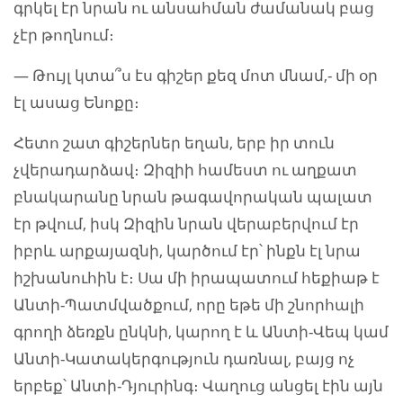
գրկել էր նրան ու անսահման ժամանակ բաց
չէր թողնում։
— Թույլ կտա՞ս էս գիշեր քեզ մոտ մնամ,- մի օր
էլ ասաց Ենոքը։
Հետո շատ գիշերներ եղան, երբ իր տուն
չվերադարձավ։ Զիզիի համեստ ու աղքատ
բնակարանը նրան թագավորական պալատ
էր թվում, իսկ Զիզին նրան վերաբերվում էր
իբրև արքայազնի, կարծում էր՝ ինքն էլ նրա
իշխանուհին է։ Սա մի իրապատում հեքիաթ է
Անտի-Պատմվածքում, որը եթե մի շնորհալի
գրողի ձեռքն ընկնի, կարող է և Անտի-Վեպ կամ
Անտի-Կատակերգություն դառնալ, բայց ոչ
երբեք՝ Անտի-Դյուրինգ։ Վաղուց անցել էին այն