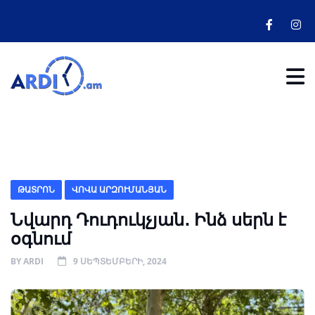
ԹԱՏՐՈՆ
ՎՈՎԱ ԱՐԶՈՒՄԱՆՅԱՆ
Նվարդ Դուդուկչյան․ Ինձ սերն է
օգնում
BY
ARDI
9 ՍԵՊՏԵՄԲԵՐԻ, 2024