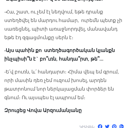
-Հա, շատ, ու չեմ էլ նեղվում, եթե դրանք
ստեղծվել են մարդու համար, ուրեմն պետք չի
սառեցնել, պիտի առաջնորդվել, մանավանդ
եթե էդ զգացմունքը սերն է։
-Այս պահին քո ստեղծագործական կյանքն
ինչպիսի՞ն է` բո՞ւռն, հանդա՞րտ, թե՞…
-Ե՛վ բուռն, և՛ հանդարտ։ Հիմա վեպ եմ գրում,
որի մասին դեռ չեմ ուզում խոսել, արդեն
թատրոնում նոր ներկայացման փորձեր են
գնում։ Ու այսպես էլ ապրում եմ։
Զրուցեց Վովա Արզումանյանը
ԿԻՍՎԵԼ: