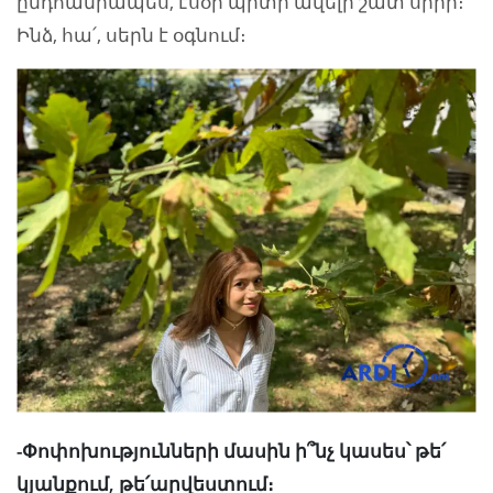
ընդհանրապես, էսօր պիտի ավելի շատ սիրի։
Ինձ, հա՛, սերն է օգնում։
-Փոփոխությունների մասին ի՞նչ կասես՝ թե՛
կյանքում, թե՛արվեստում։