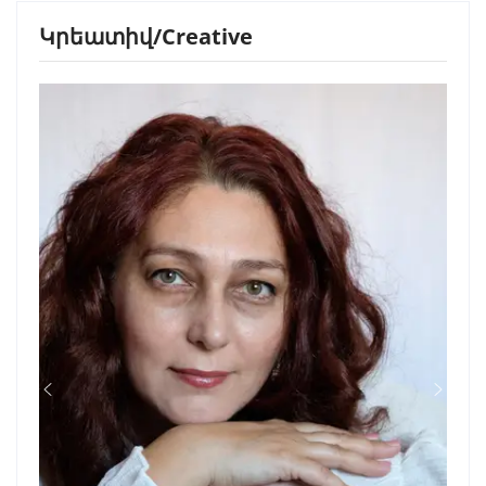
Կրեատիվ/Creative