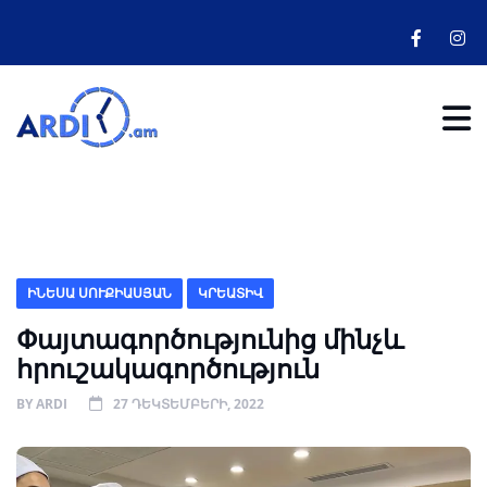
ԻՆԵՍԱ ՍՈՒՔԻԱՍՅԱՆ
ԿՐԵԱՏԻՎ
Փայտագործությունից մինչև
հրուշակագործություն
BY
ARDI
27 ԴԵԿՏԵՄԲԵՐԻ, 2022