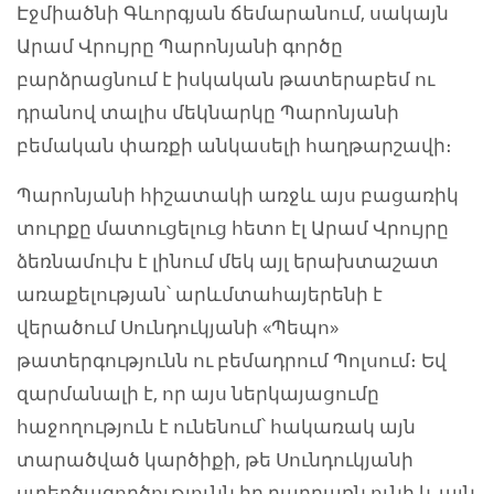
Էջմիածնի Գևորգյան ճեմարանում, սակայն
Արամ Վրույրը Պարոնյանի գործը
բարձրացնում է իսկական թատերաբեմ ու
դրանով տալիս մեկնարկը Պարոնյանի
բեմական փառքի անկասելի հաղթարշավի։
Պարոնյանի հիշատակի առջև այս բացառիկ
տուրքը մատուցելուց հետո էլ Արամ Վրույրը
ձեռնամուխ է լինում մեկ այլ երախտաշատ
առաքելության՝ արևմտահայերենի է
վերածում Սունդուկյանի «Պեպո»
թատերգությունն ու բեմադրում Պոլսում։ Եվ
զարմանալի է, որ այս ներկայացումը
հաջողություն է ունենում՝ հակառակ այն
տարածված կարծիքի, թե Սունդուկյանի
ստեղծագործությունն իր բարբառն ունի և այն