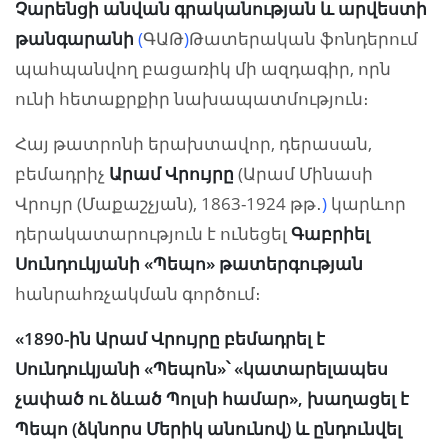
Չարենցի անվան գրականության և արվեստի
թանգարանի
(
ԳԱԹ
)
Թատերական ֆոնդերում
պահպանվող բացառիկ մի ազդագիր, որն
ունի հետաքրքիր նախապատմություն։
Հայ թատրոնի երախտավոր, դերասան,
բեմադրիչ
Արամ Վրույրը
(Արամ Մինասի
Վրույր (Մաքաշչյան), 1863-1924 թթ․
)
կարևոր
դերակատարություն է ունեցել
Գաբրիել
Սունդուկյանի «Պեպո» թատերգության
հանրահռչակման գործում։
«1890-ին Արամ Վրույրը բեմադրել է
Սունդուկյանի «Պեպոն»՝ «կատարելապես
չափած ու ձևած Պոլսի համար», խաղացել է
Պեպո
(
ձկնորս Մերիկ անունով
)
և ընդունվել