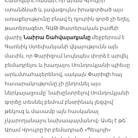
Համոզելու համար, որ Արամ Վրույրի
ստանձնած և լավագույնս իրագործած այս
առաքելությունը բնավ էլ դյուրին գործ չի եղել,
թատերագետ, ԳԱԹ Թատերական բաժնի
վարիչ
Նաիրա Շահվալադյանը
մեջբերում է
Գառնիկ Ստեփանյանի վկայությունն այն
մասին, որ Փարիզում նույնպես փորձ է արվել
բեմադրելու և խաղալու Սունդուկյանի պիեսը
արևմտահայերենով, սակայն Փարիզի հայ
հասարակությունը չի ընդունել այս
ներկայացումը՝ նախընտրելով Սունդուկյանի
գործը տեսնել բեմում բնօրինակ լեզվով՝
թեկուզ և մասամբ այն հասկանալ
չկարողանալու նախապայմանով։ Ասել է թե՝
Արամ Վրույրը իր բեմադրած «Պեպոյի»