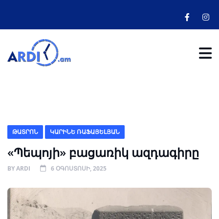
ԹԱՏՐՈՆ
ԿԱՐԻՆԵ ՌԱՖԱՅԵԼՅԱՆ
«Պեպոյի» բացառիկ ազդագիրը
BY
ARDI
6 ՕԳՈՍՏՈՍԻ, 2025