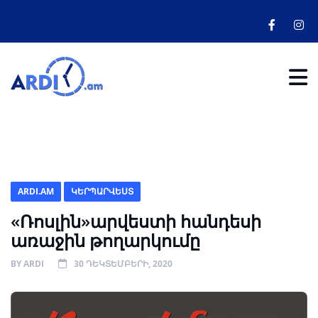
ARDI.AM
ԿԵՐՊԱՐՎԵՍՏ
«Ռոսլին»արվեստի հանդեսի
առաջին թողարկումը
BY
ARDI
30 ԴԵԿՏԵՄԲԵՐԻ, 2020