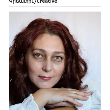
Կրեատիվ/Creative