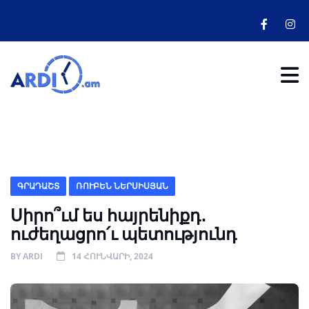
ԳՐԱԴԱՇՏ
ՌՈՒԲԵՆ ՆԵՐՍԻՍՅԱՆ
Սիրո՞ւմ ես հայրենիքդ․
ուժեղացրո՛ւ պետությունդ
BY
ARDI
14 ՀՈՒՆՎԱՐԻ, 2024