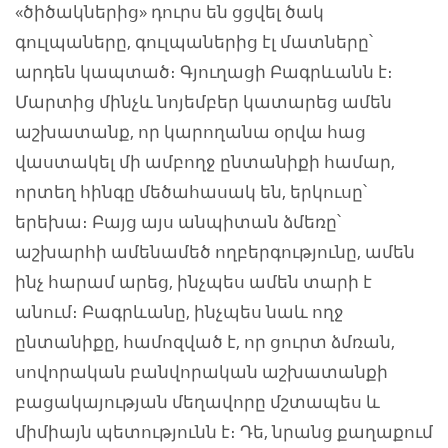
«ծիծակներից» դուրս են ցցվել ծակ
գուլպաները, գուլպաներից էլ մատները՝
արդեն կապտած։ Գյուղացի Բագրևանն է։
Մարտից մինչև նոյեմբեր կատարեց ամեն
աշխատանք, որ կարողանա օրվա հաց
վաստակել մի ամբողջ ընտանիքի համար,
որտեղ հինգը մեծահասակ են, երկուսը՝
երեխա։ Բայց այս անպիտան ձմեռը՝
աշխարհի ամենամեծ ողբերգությունը, ամեն
ինչ հարամ արեց, ինչպես ամեն տարի է
անում։ Բագրևանը, ինչպես նաև ողջ
ընտանիքը, համոզված է, որ ցուրտ ձմռան,
սովորական բանվորական աշխատանքի
բացակայության մեղավորը մշտապես և
միմիայն պետությունն է։ Դե, նրանց քաղաքում