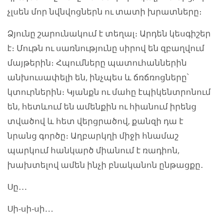
չլսեն մոր նվնվոցներն ու տատի խրատները։
Ձյունը շարունակում է տեղալ։ Արդեն կեսգիշեր
է։ Մութն ու սառնությունը սիրով են զբաղվում
մայթերին։ Հպումները պատուհաններին
անխուսափելի են, ինչպես և ճռճռոցները՝
կտուրներին։ Կյանքն ու մահը էպիկենտրոնում
են, հետևում են ամենքին ու հիանում իրենց
տվածով և հետ վերցրածով, քանզի դա է
նրանց գործը։ Աղբարկղի միջի հնամաշ
պարկում հանկարծ միանում է ռադիոն,
խախտելով ամեն ինչի բնականոն ընթացքը․
Սը․․․
Սի-սի-սի․․․