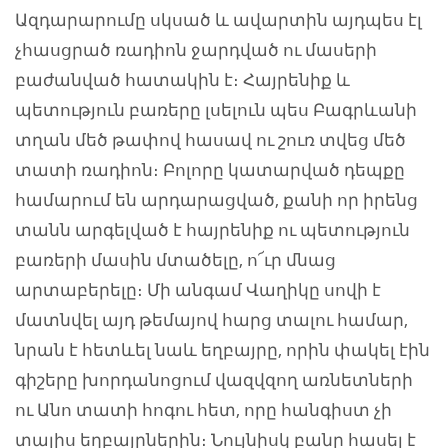
Ազդարարումը սկսած և ավարտին այդպես էլ
չհասցրած ռադիոն ջարդված ու մասերի
բաժանված հատակին է։ Հայրենիք և
պետություն բառերը լսելուն պես Բագրևանի
տղան մեծ թափով հասավ ու շուռ տվեց մեծ
տատի ռադիոն։ Բոլորը կատարված դեպքը
համարում են արդարացված, քանի որ իրենց
տանն արգելված է հայրենիք ու պետություն
բառերի մասին մտածելը, ո՜ւր մնաց
արտաբերելը։ Մի անգամ Վաղիկը սովի է
մատնվել այդ թեմայով հարց տալու համար,
նրան է հետևել նաև եղբայրը, որին փակել էին
գիշերը խորդանոցում վազվզող առնետների
ու Անո տատի հոգու հետ, որը հանգիստ չի
տալիս եղբայրներին։ Նույնիսկ բանը հասել է