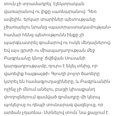
տուն չի տրամադրել՝ էլեկտրական
վառարանով ու լիքը սառնարանով։ Դեռ
ավելին․ երկար տարիներ պետությանը
չծառայելու նրանց «պատրաստակամության»
համար հենց պետությունն ինքը չի
պարգևատրել գումարով ու ոսկե մեդալներով։
Եվ այս ցրտի ու միապաղաղության մեջ
Բագրևանը կնոջ՝ ճվճվան Սուսանի
կարգադրությամբ, դուրս է եկել տնից, որ
վառելիք հայթայթի։ Գյուղի բոլոր ծառերը
կտրել են համագյուղացիները, և Բագրևանին
ոչինչ չի մնում անելու, բացի կիսաքանդ
փողոցներում գամված գոմաղբը մի կերպ
պոկելուց ու դեպի տունարագ վազելուց, որ
արձան չդառնա։ Մտնելով տուն՝ նա քայլում է