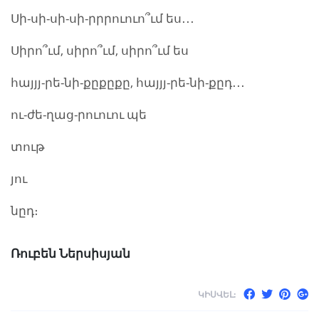
Սի-սի-սի-սի-րրրուուո՞ւմ ես․․․
Սիրո՞ւմ, սիրո՞ւմ, սիրո՞ւմ ես
հայյյ-րե-նի-քըքըքը, հայյյ-րե-նի-քըդ․․․
ու-ժե-ղաց-րուուու պե
տութ
յու
նըդ։
Ռուբեն Ներսիսյան
ԿԻՍՎԵԼ: