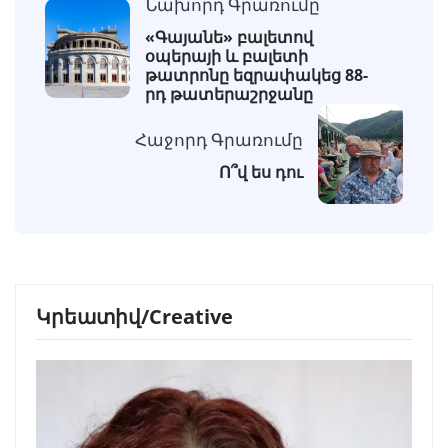
Նախորդ Գրառումը
«Գայանե» բալետով
օպերայի և բալետի
թատրոնը եզրափակեց 88-
րդ թատերաշրջանը
Հաջորդ Գրառումը
Ո՞վ ես դու
Կրեատիվ/Creative