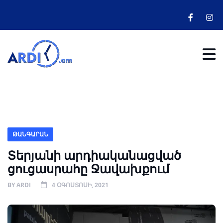
ԹԱՆԳԱՐԱՆ
Տերյանի արդիականացված
ցուցասրահը Ջավախքում
BY
ARDI
4 ՕԳՈՍՏՈՍԻ, 2021