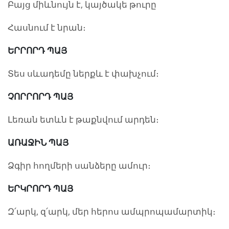
Բայց միևնույն է, կայծակե թուրը
Հասնում է նրան։
ԵՐՐՈՐԴ ՊԱՅ
Տես սևադեմը ներքև է փախչում։
ՉՈՐՐՈՐԴ ՊԱՅ
Լեռան ետևն է թաքնվում արդեն։
ԱՌԱՋԻՆ ՊԱՅ
Ձգիր հողմերի սանձերը ամուր։
ԵՐԿՐՈՐԴ ՊԱՅ
Զ՛արկ, զ՛արկ, մեր հերոս ամպրոպամարտիկ։