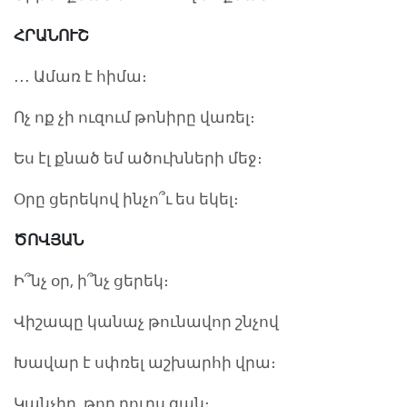
ՀՐԱՆՈՒՇ
․․․ Ամառ է հիմա։
Ոչ ոք չի ուզում թոնիրը վառել։
Ես էլ քնած եմ ածուխների մեջ։
Օրը ցերեկով ինչո՞ւ ես եկել։
ԾՈՎՅԱՆ
Ի՞նչ օր, ի՞նչ ցերեկ։
Վիշապը կանաչ թունավոր շնչով
Խավար է սփռել աշխարհի վրա։
Կանչիր, թող դուրս գան։