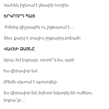
Վահեն իջնում է լճափի հողին։
ԵՐԿՐՈՐԴ ՊԱՅ
Բռնեց վիշապին ու շղթայում է․․․
Տես, քարշ է տալիս շղթայից բռնած։
ՎԱՀԵԻ ՁԱՅՆԸ
Արա, իմ եղբայր, որտե՞ղ ես, արի՝
Ես վիրավոր եմ։
(Բեմն սկսում է պտտվել)։
Ես վիրավոր եմ, խիստ նվաղել են ուժերս,
եղբա՜յր․․․