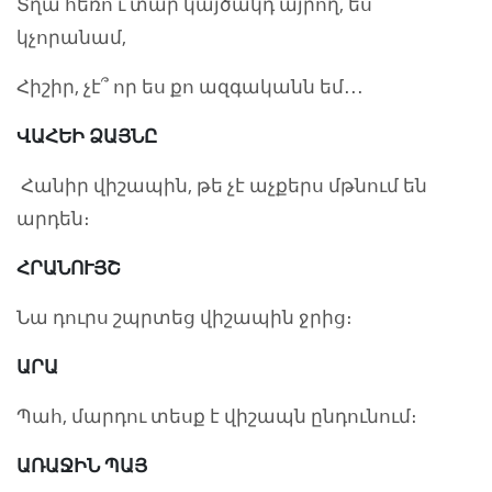
Տղա հեռո՛ւ տար կայծակդ այրող, ես
կչորանամ,
Հիշիր, չէ՞ որ ես քո ազգականն եմ․․․
ՎԱՀԵԻ ՁԱՅՆԸ
Հանիր վիշապին, թե չէ աչքերս մթնում են
արդեն։
ՀՐԱՆՈՒՅՇ
Նա դուրս շպրտեց վիշապին ջրից։
ԱՐԱ
Պահ, մարդու տեսք է վիշապն ընդունում։
ԱՌԱՋԻՆ ՊԱՅ