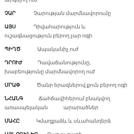
ՉԱՐ
Չարության մարմնավորումը
ԱՅՍ
Դիվահարություն և
ուշագնացություն բերող չար ոգի
ՊԻՂԾ
Ապականիչ ուժ
ԴՐՈՒԺ
Դավաճանությունը,
խաբեությունը մարմնավորող ուժ
ՄՐԱՓ
Ծանր երազներով քուն բերող ոգի
ՆՀԱՆԳ
Ճահճավիհերում բնակվող
առասպելական արարածներ
ՄԱՀԸ
Կմաղքաձև և սևահանդերձ