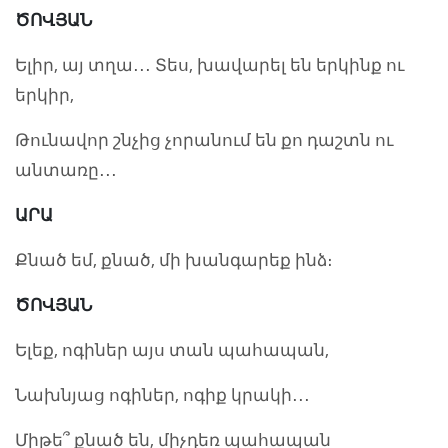
ԾՈՎՅԱՆ
Ելիր, այ տղա․․․ Տես, խավարել են երկինք ու
երկիր,
Թունավոր շնչից չորանում են քո դաշտն ու
անտառը․․․
ԱՐԱ
Քնած եմ, քնած, մի խանգարեք ինձ։
ԾՈՎՅԱՆ
Ելեք, ոգիներ այս տան պահապան,
Նախնյաց ոգիներ, ոգիք կրակի․․․
Միթե՞ քնած են, միչդեռ պահապան