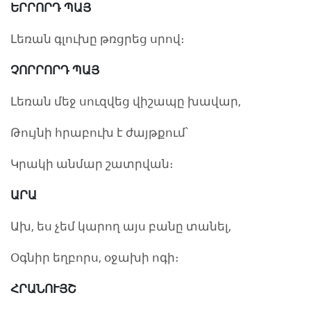
ԵՐՐՈՐԴ ՊԱՅ
Լեռան գլուխը թռցրեց սրով։
ՉՈՐՐՈՐԴ ՊԱՅ
Լեռան մեջ սուզվեց վիշապը խավար,
Թույնի հրաբուխ է ժայթքում՝
Կրակի անմար շատրվան։
ԱՐԱ
Ախ, ես չեմ կարող այս բանը տանել,
Օգնիր եղբորս, օջախի ոգի։
ՀՐԱՆՈՒՅՇ