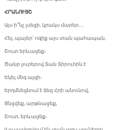
ՀՐԱՆՈՒՅՇ
Այս ի՞նչ լսեցի, կրակս մարեր․․․
Հեյ, պայեր՝ ոգիք այս տան պահապան,
Շուտ երևացեք։
Ծանր լուրերով Տան Տիրուհին է
Եկել մեզ այցի։
Երդմնեցնում է ձեզ Հրի անունով,
Ցնցվեք, արթնացեք,
Շուտ, երևացեք։
(Լուսավորվում են տան չորս սյուները)