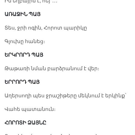
Իմ եղբայրն է, հեյ՜․․․
ԱՌԱՋԻՆ ՊԱՅ
Տես, ջրի ոգին, Հորոտ պարիկը
Գլուխը հանեց։
ԵՐԿՐՈՐԴ ՊԱՅ
Թաթառի նման բարձրանում է վեր։
ԵՐՐՈՐԴ ՊԱՅ
Աղերսողի պես ջրաշիթերը մեկնում է երկինք՝
Վահե պատանուն։
ՀՈՐՈՏԻ ՁԱՅՆԸ