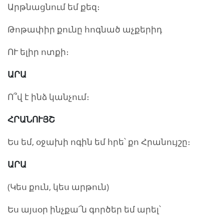
Արթնացնում եմ քեզ։
Թոթափիր քունը հոգնած աչքերիդ
ՈՒ ելիր ոտքի։
ԱՐԱ
Ո՞վ է ինձ կանչում։
ՀՐԱՆՈՒՅՇ
Ես եմ, օջախի ոգին եմ հրե՝ քո Հրանույշը։
ԱՐԱ
(Կես քուն, կես արթուն)
Ես այսօր ինչքա՜ն գործեր եմ արել՝