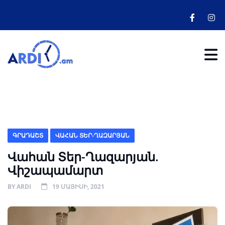
ԳՐԱԴԱՇՏ
ՎԱՀԱՆ ՏԵՐ-ՂԱԶԱՐՅԱՆ
Վահան Տեր-Ղազարյան.
Վիշապամարտ
BY
ARDI
19 ՄԱՅԻՍԻ, 2021