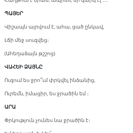
ՊԱՅԵՐ
Վիշապն այրվում է, ահա, ցած ընկավ,
Լճի մեջ սուզվեց։
(Ահեղաձայն թշշոց)
ՎԱՀԵԻ ՁԱՅՆԸ
Ուզում ես ջրո՞ւմ փրկվել ինձանից,
Ուրեմն, իմացիր, ես ջրածին եմ ։
ԱՐԱ
Փրկություն չունես նա ջրածին է։