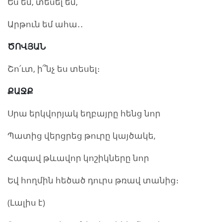
Ես եմ, տեսել եմ,
Արթուն եմ ահա․․
ԾՈՎՅԱՆ
Շո՛ւտ, ի՞նչ ես տեսել։
ՔԱՋՔ
Սրա երկվորյակ եղբայրը հենց նոր
Պատից վերցրեց թուրը կայծակե,
Հագավ թևավոր կոշիկները նոր
Եվ հողմին հեծած դուրս թռավ տանից։
(Լալիս է)