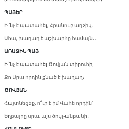
ՊԱՅԵՐ
Ի՞նչ է պատահել, Հրանույշ աղջիկ,
Ահա, խաղաղ է աշխարհը համայն․․․
ԱՌԱՋԻՆ ՊԱՅ
Ի՞նչ է պատահել Ծովյան տիրուհի,
Քո Արա որդին քնած է խաղաղ։
ԾՈՎՅԱՆ
Հայտնեցեք, ո՞ւր է իմ Վահե որդին՝
Եղբայրը սրա, այս ծույլ-անբանի։
ՀՐԱՆՈՒՅՇ