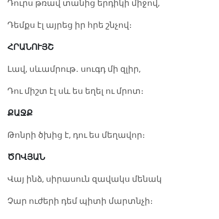
Դուրս թռավ տանից երդիկի միջով,
Դեմքս էլ այրեց իր հրե շնչով։
ՀՐԱՆՈՒՅՇ
Լավ, սևամրութ․ սուգդ մի զլիր,
Դու միշտ էլ սև ես եղել ու մրոտ։
ՔԱՋՔ
Թոնրի ծխից է, դու ես մեղավոր։
ԾՈՎՅԱՆ
Վայ ինձ, սիրասուն զավակս մենակ
Չար ուժերի դեմ պիտի մարտնչի։