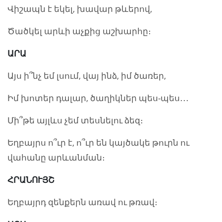
Վիշապն է եկել, խավար թևերով,
Ծածկել արևի աչքից աշխարհը։
ԱՐԱ
Այս ի՞նչ եմ լսում, վայ ինձ, իմ ծառեր,
Իմ խոտեր դալար, ծաղիկներ պես-պես․․․
Մի՞թե այլևս չեմ տեսնելու ձեզ։
Եղբայրս ո՞ւր է, ո՞ւր են կայծակե թուրն ու
վահանը արևանման։
ՀՐԱՆՈՒՅՇ
Եղբայրդ զենքերն առավ ու թռավ։