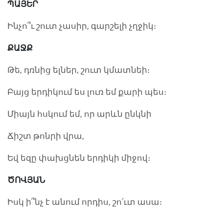
ՊԱՅԵՐ
Ինչո՞ւ շուտ չասիր, գարշելի չղջիկ։
ՔԱՋՔ
Թե, դռնից ելներ, շուտ կմատնեի։
Բայց երդիկում ես լուռ եմ քարի պես։
Միայն հսկում եմ, որ արևն ընկնի
Ճիշտ թոնրի վրա,
Եվ եզը փախցնեն երդիկի միջով։
ԾՈՎՅԱՆ
Իսկ ի՞նչ է անում որդիս, շո՛ւտ ասա։