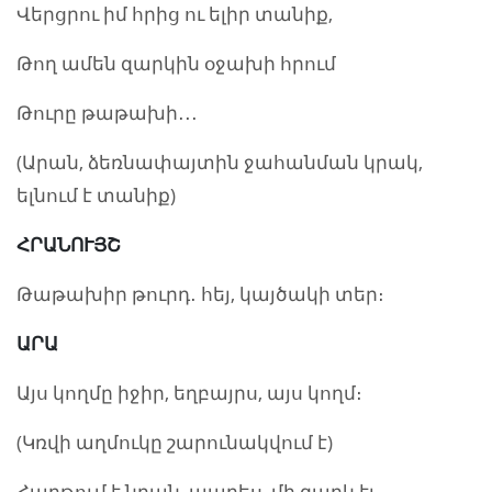
Վերցրու իմ հրից ու ելիր տանիք,
Թող ամեն զարկին օջախի հրում
Թուրը թաթախի․․․
(Արան, ձեռնափայտին ջահանման կրակ,
ելնում է տանիք)
ՀՐԱՆՈՒՅՇ
Թաթախիր թուրդ․ հեյ, կայծակի տեր։
ԱՐԱ
Այս կողմը իջիր, եղբայրս, այս կողմ։
(Կռվի աղմուկը շարունակվում է)
Հաղթում է նրան, ապրես, մի զարկ էլ ․․․