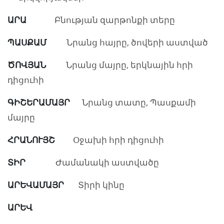
ԱՐԱ
Բնության զարթոնքի տերը
ՊԱՍՔԱՄ
Նրանց հայրը, ծովերի աստված
ԾՈՎՅԱՆ
Նրանց մայրը, երկնային հրի
դիցուհի
ԳԻՇԵՐԱՄԱՅՐ
Նրանց տատը, Պասքամի
մայրը
ՀՐԱՆՈՒՅՇ
Օջախի հրի դիցուհի
ՏԻՐ
Ժամանակի աստվածը
ԱՐԵՎԱՄԱՅՐ
Տիրի կինը
ԱՐԵՎ