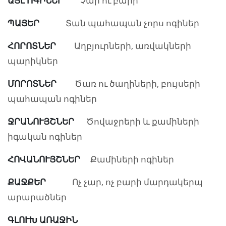
ԱՅԼ ՈԳԻՆԵՐ
Չար ու բարի
ՊԱՅԵՐ
Տան պահապան չորս ոգիներ
ՀՈՐՈՏՆԵՐ
Աղբյուրների, առվակների
պարիկներ
ՄՈՐՈՏՆԵՐ
Ծառ ու ծաղիների, բույսերի
պահապան ոգիներ
ՋՐԱՆՈՒՅՇՆԵՐ
Ծովաջրերի և քամիների
իգական ոգիներ
ՀՈՎԱՆՈՒՅՇՆԵՐ
Քամիների ոգիներ
ՔԱՋՔԵՐ
Ոչ չար, ոչ բարի մարդակերպ
արարածներ
ԳԼՈՒԽ ԱՌԱՋԻՆ