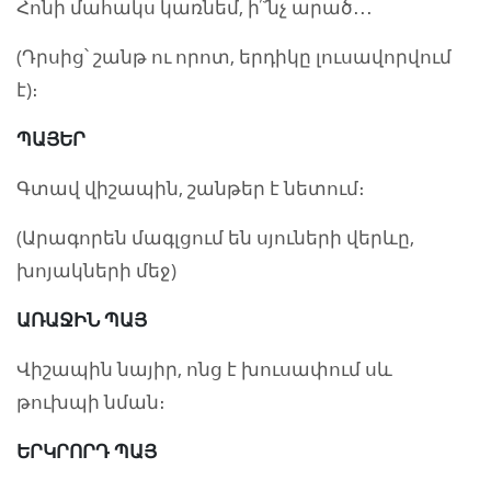
Հոնի մահակս կառնեմ, ի՞նչ արած․․․
(Դրսից՝ շանթ ու որոտ, երդիկը լուսավորվում
է)։
ՊԱՅԵՐ
Գտավ վիշապին, շանթեր է նետում։
(Արագորեն մագլցում են սյուների վերևը,
խոյակների մեջ)
ԱՌԱՋԻՆ ՊԱՅ
Վիշապին նայիր, ոնց է խուսափում սև
թուխպի նման։
ԵՐԿՐՈՐԴ ՊԱՅ