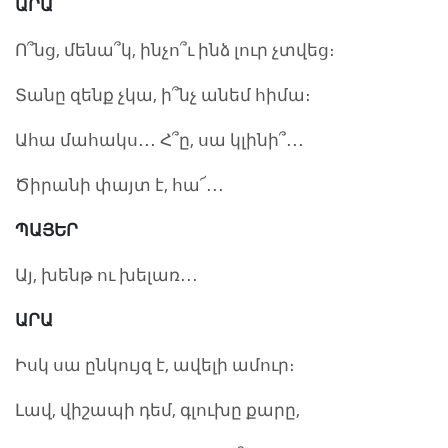
ԱՐԱ
Ո՞նց, մենա՞կ, ինչո՞ւ ինձ լուր չտվեց։
Տանը զենք չկա, ի՞նչ անեմ հիմա։
Ահա մահակս․․․ Հ՞ը, սա կլինի՞․․․
Ծիրանի փայտ է, հա՜․․․
ՊԱՅԵՐ
Այ, խենթ ու խելառ․․․
ԱՐԱ
Իսկ սա ընկույզ է, ավելի ամուր։
Լավ, վիշապի դեմ, գլուխը քարը,