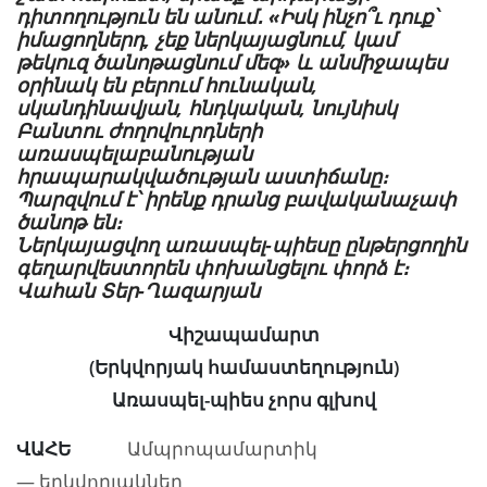
դիտողություն են անում․ «Իսկ ինչո՞ւ դուք՝
իմացողներդ, չեք ներկայացնում, կամ
թեկուզ ծանոթացնում մեզ» և անմիջապես
օրինակ են բերում հունական,
սկանդինավյան, հնդկական, նույնիսկ
Բանտու ժողովուրդների
առասպելաբանության
հրապարակվածության աստիճանը։
Պարզվում է՝ իրենք դրանց բավականաչափ
ծանոթ են։
Ներկայացվող առասպել-պիեսը ընթերցողին
գեղարվեստորեն փոխանցելու փորձ է։
Վահան Տեր-Ղազարյան
Վիշապամարտ
(Երկվորյակ համաստեղություն)
Առասպել-պիես չորս գլխով
ՎԱՀԵ
Ամպրոպամարտիկ
— երկվորյակներ