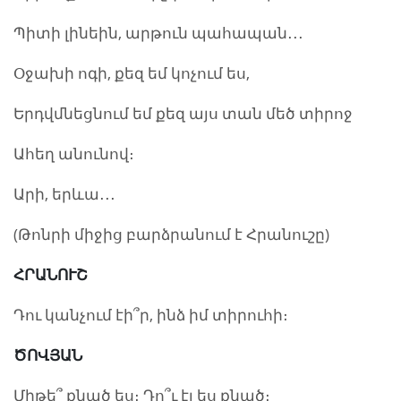
Պիտի լինեին, արթուն պահապան․․․
Օջախի ոգի, քեզ եմ կոչում ես,
Երդվմնեցնում եմ քեզ այս տան մեծ տիրոջ
Ահեղ անունով։
Արի, երևա․․․
(Թոնրի միջից բարձրանում է Հրանուշը)
ՀՐԱՆՈՒՇ
Դու կանչում էի՞ր, ինձ իմ տիրուհի։
ԾՈՎՅԱՆ
Միթե՞ քնած ես։ Դո՞ւ էլ ես քնած։