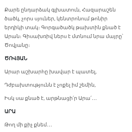
Քարե ընդարձակ գլխատուն, Հազարաշեն
ծածկ, չորս սյուներ, կենտրոնում թոնիր
երդիկի տակ։ Գորգածածկ թախտին քնած է
Արան։ Գիսախռիվ ներս է մտնում նրա մայրը՝
Ծովյանը։
ԾՈՎՅԱՆ
Արար աշխարհը խավար է պատել,
Դժբախտությունն է չոքել իմ շեմին,
Իսկ սա քնած է, արթնացի՛ր Արա՛․․․
ԱՐԱ
Թող մի քիչ քնեմ․․․