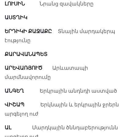
ԼՈՒՍԻՆ
Նրանց զավակները
ԱՍՏՂԻԿ
ԵՐԴԻԿԻ ՔԱՋԱՔԸ
Տնային մարդակերպ
էությունը
ՔԱՐԱՎԱՆԱՊԵՏ
ԱՐԵՎԱՌՅՈՒԾ
Արևատապի
մարմնավորումը
ԱՆԳԵՂ
Երկրային անդնդի աստված
ՎԻՇԱՊ
Երկնային և երկրային ջրերն
արգելող ուժ
ԱԼ
Մարդկային ծննդաբերությունն
արգելող ուժ