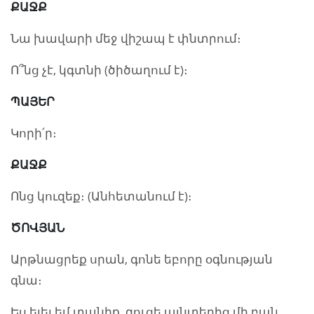
ՔԱՋՔ
Նա խավարի մեջ վիշապ է փնտրում։
Ո՞նց չէ, կգտնի (ծիծաղում է)։
ՊԱՅԵՐ
Կորի՛ր։
ՔԱՋՔ
Ոնց կուզեք։ (Անհետանում է)։
ԾՈՎՅԱՆ
Արթնացրեք սրան, գոնե եբորը օգնության
գնա։
Ես ելել եմ տանիք, գուցե այնտեղից մի բան