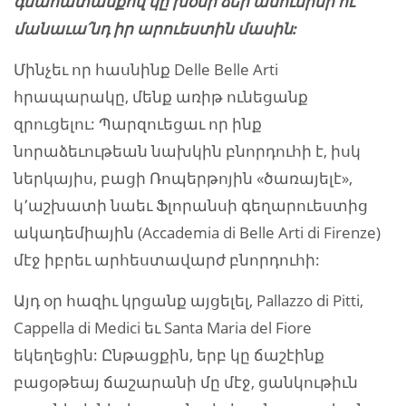
գնահատանքով կը խօսի ձեր ամուսինի ու
մանաւա՛նդ իր արուեստին մասին:
Մինչեւ որ հասնինք Delle Belle Arti
հրապարակը, մենք առիթ ունեցանք
զրուցելու: Պարզուեցաւ որ ինք
նորաձեւութեան նախկին բնորդուհի է, իսկ
ներկայիս, բացի Ռոպերթոյին «ծառայելէ»,
կ՚աշխատի նաեւ Ֆլորանսի գեղարուեստից
ակադեմիային (Accademia di Belle Arti di Firenze)
մէջ իբրեւ արհեստավարժ բնորդուհի:
Այդ օր հազիւ կրցանք այցելել, Pallazzo di Pitti,
Cappella di Medici եւ Santa Maria del Fiore
եկեղեցին: Ընթացքին, երբ կը ճաշէինք
բացօթեայ ճաշարանի մը մէջ, ցանկութիւն