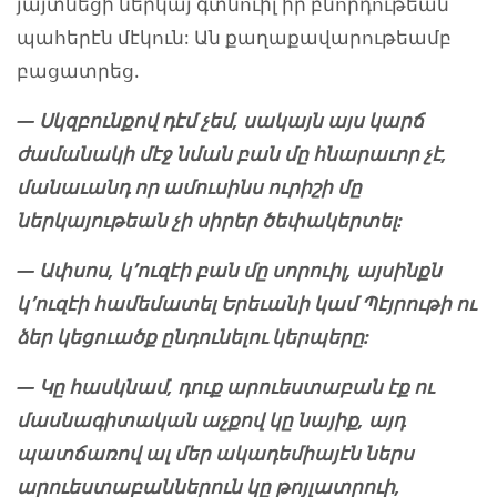
յայտնեցի ներկայ գտնուիլ իր բնորդութեան
պահերէն մէկուն: Ան քաղաքավարութեամբ
բացատրեց.
— Սկզբունքով դէմ չեմ, սակայն այս կարճ
ժամանակի մէջ նման բան մը հնարաւոր չէ,
մանաւանդ որ ամուսինս ուրիշի մը
ներկայութեան չի սիրեր ծեփակերտել:
— Ափսոս, կ՚ուզէի բան մը սորուիլ, այսինքն
կ՚ուզէի համեմատել Երեւանի կամ Պէյրութի ու
ձեր կեցուածք ընդունելու կերպերը:
— Կը հասկնամ, դուք արուեստաբան էք ու
մասնագիտական աչքով կը նայիք, այդ
պատճառով ալ մեր ակադեմիայէն ներս
արուեստաբաններուն կը թոյլատրուի,