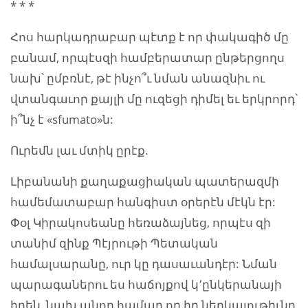
* * *
Հոս հարկադրաբար պէտք է որ փակագիծ մը
բանամ, որպէսզի համբերատար ընթերցողս
նախ՝ ըմբռնէ, թէ ինչո՞ւ նման անազնիւ ու
վտանգաւոր քայլի մը ուզեցի դիմել եւ երկրորդ՝
ի՞նչ է «sfumato»ն:
Ուրեմն լաւ մտիկ ըրէք.
Լիբանանի քաղաքացիական պատերազմի
համեմատաբար հանգիստ օրերէն մէկն էր:
Փօլ Կիրակոսեանը հեռաձայնեց, որպէս զի
տանիմ զինք Պէյրութի Պետական
համալսարանը, ուր կը դասաւանդէր: Նման
պարագաներու ես հաճոյքով կ՚ընկերանայի
իրեն, նախ անոր համար որ իր ներկայութիւնը