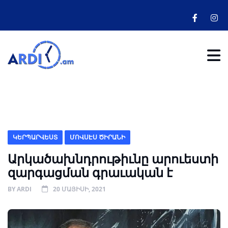
ԿԵՐՊԱՐՎԵՍՏ
ՄՈՎՍԷՍ ԾԻՐԱՆԻ
Արկածախնդրութիւնը արուեստի
զարգացման գրաւական է
BY
ARDI
20 ՄԱՅԻՍԻ, 2021