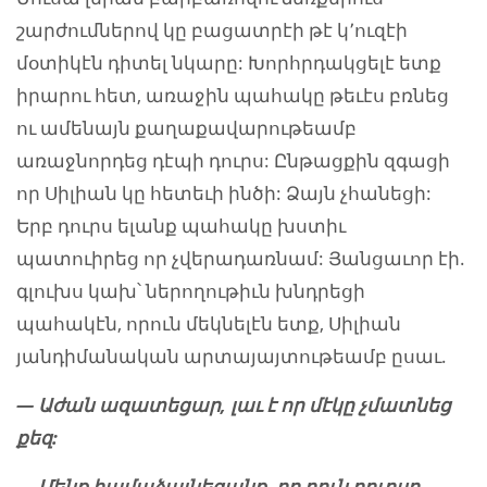
շարժումներով կը բացատրէի թէ կ՚ուզէի
մօտիկէն դիտել նկարը: Խորհրդակցելէ ետք
իրարու հետ, առաջին պահակը թեւէս բռնեց
ու ամենայն քաղաքավարութեամբ
առաջնորդեց դէպի դուրս: Ընթացքին զգացի
որ Սիլիան կը հետեւի ինծի: Ձայն չհանեցի:
Երբ դուրս ելանք պահակը խստիւ
պատուիրեց որ չվերադառնամ: Յանցաւոր էի.
գլուխս կախ՝ ներողութիւն խնդրեցի
պահակէն, որուն մեկնելէն ետք, Սիլիան
յանդիմանական արտայայտութեամբ ըսաւ.
— Աժան ազատեցար, լաւ է որ մէկը չմատնեց
քեզ:
— Մենք համաձայնեցանք, որ դուն դուրսը