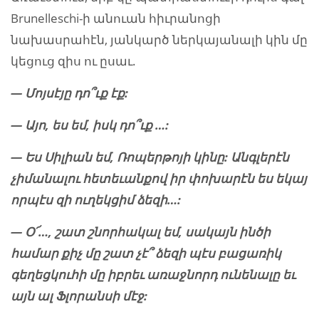
Brunelleschi-ի անուան հիւրանոցի
նախասրահէն, յանկարծ ներկայանալի կին մը
կեցուց զիս ու ըսաւ.
— Մոյսէյը դո՞ւք էք:
— Այո, ես եմ, իսկ դո՞ւք …:
— Ես Սիլիան եմ, Ռոպերթոյի կինը: Անգլերէն
չիմանալու հետեւանքով իր փոխարէն ես եկայ
որպէս զի ուղեկցիմ ձեզի…:
— Օ՜…, շատ շնորհակալ եմ, սակայն ինծի
համար քիչ մը շատ չէ՞ ձեզի պէս բացառիկ
գեղեցկուհի մը իբրեւ առաջնորդ ունենալը եւ
այն ալ Ֆլորանսի մէջ: