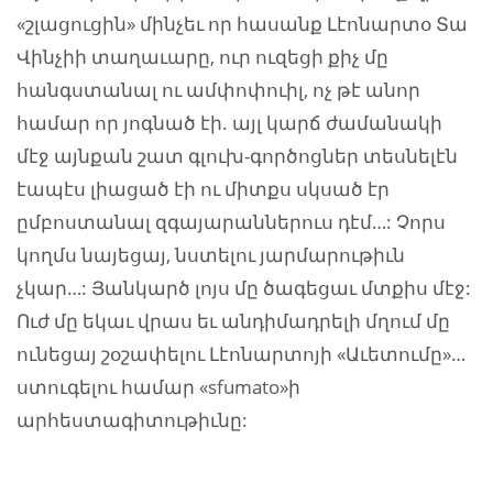
«շլացուցին» մինչեւ որ հասանք Լէոնարտօ Տա
Վինչիի տաղաւարը, ուր ուզեցի քիչ մը
հանգստանալ ու ամփոփուիլ, ոչ թէ անոր
համար որ յոգնած էի. այլ կարճ ժամանակի
մէջ այնքան շատ գլուխ-գործոցներ տեսնելէն
էապէս լիացած էի ու միտքս սկսած էր
ըմբոստանալ զգայարաններուս դէմ…: Չորս
կողմս նայեցայ, նստելու յարմարութիւն
չկար…: Յանկարծ լոյս մը ծագեցաւ մտքիս մէջ:
Ուժ մը եկաւ վրաս եւ անդիմադրելի մղում մը
ունեցայ շօշափելու Լէոնարտոյի «Աւետումը»…
ստուգելու համար «sfumato»ի
արհեստագիտութիւնը: