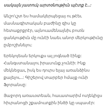
սակայն յատուկ արտօնութիւն պէտք է…:
Անշո’ւշտ ես համակերպեցայ ու թէեւ
մասնագիտական բաժինը զիս կը
հետաքրքրէր, այնուամենայնիւ բուռն
ցանկութիւն մը ունէի նաեւ անոր մերկութիւնը
ըմբոշխնելու:
Երեկոյեան երկուքս ալ յոգնած էինք:
Հանգստանալու իրաւունք չունէի: Ինք
մեկնեցաւ, իսկ ես դուրս ելայ առանձինս
քալելու…: Գիշերով տարբեր հմայք ունի
Ֆլորանսը:
Յաջորդ առաւօտեան, հաւատարիմ ուղեկիցս
հիւրանոցի շքամուտքին ինծի կը սպասէր: