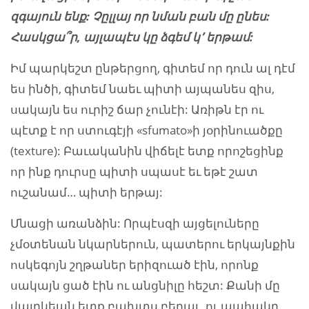
զգայուն ենք: Չըլլայ որ նման բան մը ընես:
Հասկցա՞ր, այլապէս կը ձգեմ կ՚ երթամ:
Իմ պարկեշտ ընթերցող, գիտեմ որ դուն ալ դէմ
ես ինծի, գիտեմ նաեւ պիտի այպանես զիս,
սակայն ես ուրիշ ճար չունէի: Առիթն էր ու
պէտք է որ ստուգէյի «sfumato»ի յօրինուածքը
(texture): Բաւականին վիճելէ ետք որոշեցինք
որ ինք դուրսը պիտի սպասէ եւ եթէ շատ
ուշանամ… պիտի երթայ:
Մնացի առանձին: Որպէսզի այցելուները
չմօտենան նկարներուն, պատերու երկայնքին
ոսկեգոյն շղթաներ երիզուած էին, որոնք
սակայն ցած էին ու անցնիլը հեշտ: Քանի մը
վայրկեան ետք բախտս բերաւ, ու պահակը