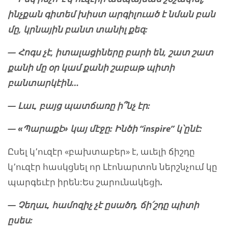
ինչքան գիտեմ խիստ արգիլուած է նման բան
մը, կրնային բանտ տանիլ քեզ:
— Հոգս չէ, իտալացիները բարի են, շատ շատ
քանի մը օր կամ քանի շաբաթ պիտի
բանտարկէին…
— Լաւ, բայց պատճառը ի՞նչ էր:
— «Պարաքէ» կայ մէջը: Ինծի “inspire” կ՝ընէ:
Ըսել կ՚ուզէր «բախտաբեր» է, աւելի ճիշդը
կ՚ուզէր հասկցնել որ Լէոնարտոն ներշնչում կը
պարգեւէր իրեն:Ես շարունակեցի
.
— Չեղաւ, համոզիչ չէ ըսածդ, ճի՛շդը պիտի
ըսես: