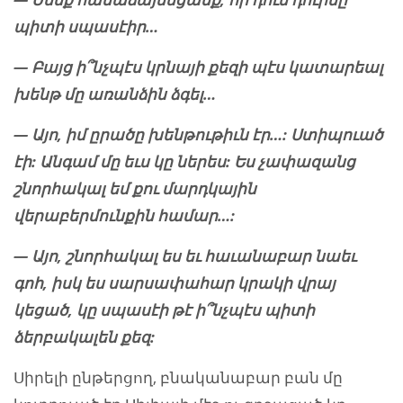
պիտի սպասէիր…
— Բայց ի՞նչպէս կրնայի քեզի պէս կատարեալ
խենթ մը առանձին ձգել…
— Այո, իմ ըրածը խենթութիւն էր…: Ստիպուած
էի: Անգամ մը եւս կը ներես: Ես չափազանց
շնորհակալ եմ քու մարդկային
վերաբերմունքին համար…:
— Այո, շնորհակալ ես եւ հաւանաբար նաեւ
գոհ, իսկ ես սարսափահար կրակի վրայ
կեցած, կը սպասէի թէ ի՞նչպէս պիտի
ձերբակալեն քեզ:
Սիրելի ընթերցող, բնականաբար բան մը