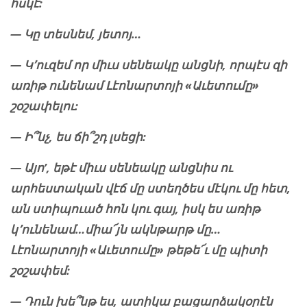
հսկէ:
— Կը տեսնեմ, յետոյ…
— Կ՚ուզեմ որ միւս սենեակը անցնի, որպէս զի
առիթ ունենամ Լէոնարտոյի «Աւետումը»
շօշափելու:
— Ի՞նչ, ես ճի՞շդ լսեցի:
— Այո’, եթէ միւս սենեակը անցնիս ու
արհեստական վէճ մը ստեղծես մէկու մը հետ,
ան ստիպուած հոն կու գայ, իսկ ես առիթ
կ՚ունենամ…միա՜յն ակնթարթ մը…
Լէոնարտոյի «Աւետումը» թեթե՜ւ մը պիտի
շօշափեմ:
— Դուն խե՞նթ ես, ատիկա բացարձակօրէն