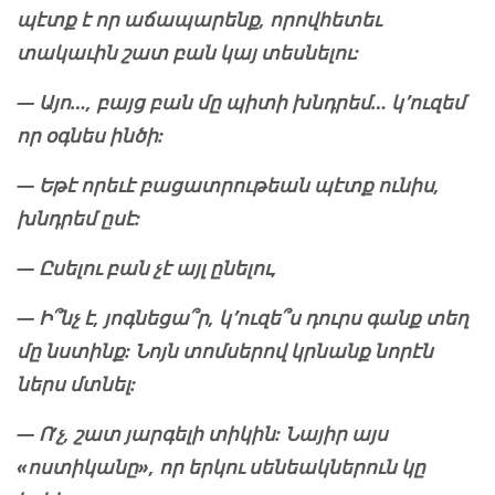
պէտք է որ աճապարենք, որովհետեւ
տակաւին շատ բան կայ տեսնելու:
— Այո…, բայց բան մը պիտի խնդրեմ… կ՚ուզեմ
որ օգնես ինծի:
— Եթէ որեւէ բացատրութեան պէտք ունիս,
խնդրեմ ըսէ:
— Ըսելու բան չէ այլ ընելու,
— Ի՞նչ է, յոգնեցա՞ր, կ՚ուզե՞ս դուրս գանք տեղ
մը նստինք: Նոյն տոմսերով կրնանք նորէն
ներս մտնել:
— Ո’չ, շատ յարգելի տիկին: Նայիր այս
«ոստիկանը», որ երկու սենեակներուն կը