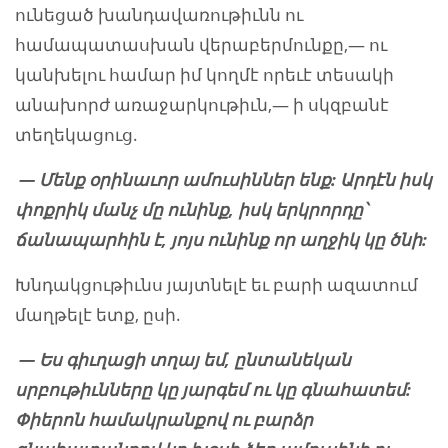
ունեցած խանդավառութիւնն ու
համապատասխան վերաբերմունքը,— ու
կանխելու համար իմ կողմէ որեւէ տեսակի
անախորժ առաջարկութիւն,— ի սկզբանէ
տեղեկացուց.
— Մենք օրինաւոր ամուսիններ ենք: Արդէն իսկ
փոքրիկ մանչ մը ունինք, իսկ երկրորդը՝
ճանապարհին է, յոյս ունինք որ աղջիկ կը ծնի:
Խնդակցութիւնս յայտնելէ եւ բարի ազատում
մաղթելէ ետք, ըսի.
— Ես գիւղացի տղայ եմ, ընտանեկան
սրբութիւնները կը յարգեմ ու կը գնահատեմ:
Փիերոն համակրանքով ու բարձր