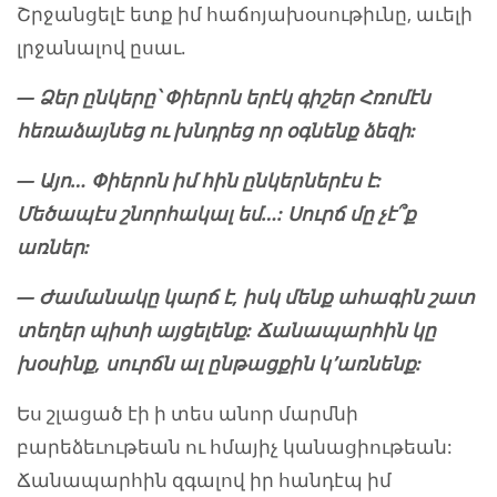
Շրջանցելէ ետք իմ հաճոյախօսութիւնը, աւելի
լրջանալով ըսաւ.
— Ձեր ընկերը՝ Փիերոն երէկ գիշեր Հռոմէն
հեռաձայնեց ու խնդրեց որ օգնենք ձեզի:
— Այո… Փիերոն իմ հին ընկերներէս է:
Մեծապէս շնորհակալ եմ…: Սուրճ մը չէ՞ք
առներ:
— Ժամանակը կարճ է, իսկ մենք ահագին շատ
տեղեր պիտի այցելենք: Ճանապարհին կը
խօսինք, սուրճն ալ ընթացքին կ՚առնենք:
Ես շլացած էի ի տես անոր մարմնի
բարեձեւութեան ու հմայիչ կանացիութեան:
Ճանապարհին զգալով իր հանդէպ իմ