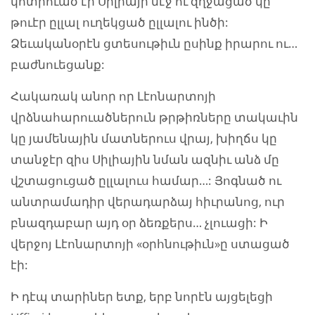
կոտրուած էր Սիլիայի մէջ ու զղջացած կը
թուէր ըլլալ ուղեկցած ըլլալու ինծի:
Ձեւականօրէն ցտեսութիւն ըսինք իրարու ու…
բաժնուեցանք:
Հակառակ անոր որ Լէոնարտոյի
վրձնահարուածներուն թրթիռները տակաւին
կը յամենային մատներուս վրայ, խիղճս կը
տանջէր զիս Սիլիային նման ազնիւ անձ մը
վշտացուցած ըլլալուս համար…: Յոգնած ու
անտրամադիր վերադարձայ հիւրանոց, ուր
բնազդաբար այդ օր ձեռքերս… չլուացի: Ի
վերջոյ Լէոնարտոյի «օրհնութիւն»ը ստացած
էի:
Ի դէպ տարիներ ետք, երբ նորէն այցելեցի