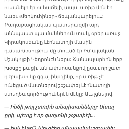
ուսանելի էր ու հաճելի, ապա առիթ մըն էր
նաեւ «մերկուհիներ» ճեպանկարելու…:
Քաղաքացիական պատերազմի այդ
աննպաստ պայմաններուն տակ, օրեր առաջ
Կիրակոսեանը Լէոնատոյի մասին
դասախօսութիւն մը տուած էր Իտալական
Մշակոյթի Կեդրոնէն ներս: Ճանապարհին երբ
խօսքը բացի, ան ափսոսանքով ըսաւ որ շատ
դժբախտ կը զգայ ինքզինք, որ առիթ չէ
ունեցած մատներով շօշափել Լէոնատոյի
ստեղծագործութիւներէն մէկը: Աւելցնելով.
— Ինծի թոյլ չտուին անպիտանները: Սխալ
ըրի, պէտք է որ գաղտնի շօշափէի…
— Իսկ ինչո՞ւ կ՚ուզէիր անպայման շօշափել,