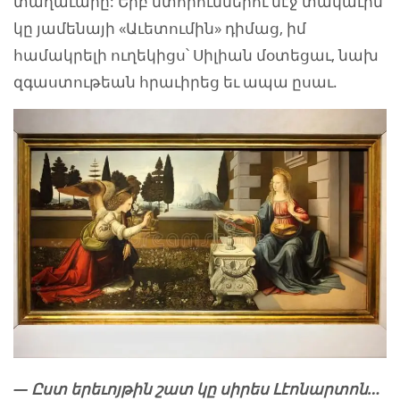
տաղաւարը: Երբ մտորումներու մէջ տակաւին
կը յամենայի «Աւետումին» դիմաց, իմ
համակրելի ուղեկիցս՝ Սիլիան մօտեցաւ, նախ
զգաստութեան հրաւիրեց եւ ապա ըսաւ.
— Ըստ երեւոյթին շատ կը սիրես Լէոնարտոն…