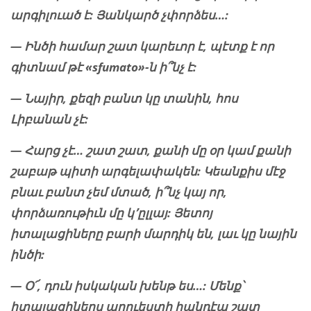
արգիլուած է: Յանկարծ չփորձես…:
— Ինծի համար շատ կարեւոր է, պէտք է որ
գիտնամ թէ «sfumato»-ն ի՞նչ է:
— Նայիր, քեզի բանտ կը տանին, հոս
Լիբանան չէ:
— Հարց չէ… շատ շատ, քանի մը օր կամ քանի
շաբաթ պիտի արգելափակեն: Կեանքիս մէջ
բնաւ բանտ չեմ մտած, ի՞նչ կայ որ,
փորձառութիւն մը կ՚ըլլայ: Յետոյ
իտալացիները բարի մարդիկ են, լաւ կը նային
ինծի:
— Օ՜, դուն իսկական խենթ ես…: Մենք՝
իտալացիներս արուեստի հանդէպ շատ