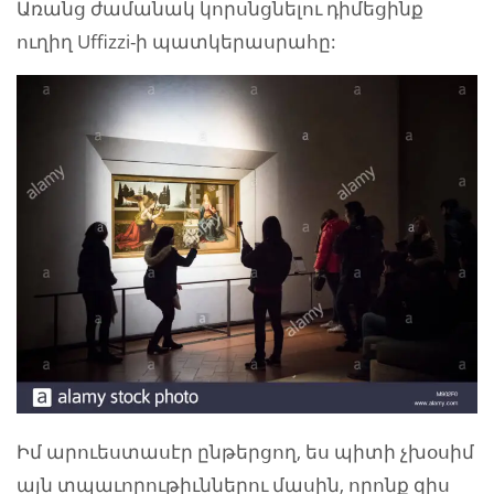
Առանց ժամանակ կորսնցնելու դիմեցինք
ուղիղ Uffizzi-ի պատկերասրահը:
Իմ արուեստասէր ընթերցող, ես պիտի չխօսիմ
այն տպաւորութիւններու մասին, որոնք զիս