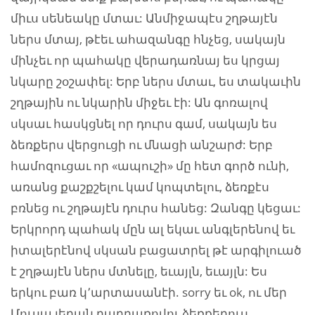
միւս սենեակը մտաւ: Անմիջապէս շղթայէն
ներս մտայ, թէեւ ահազանգը հնչեց, սակայն
մինչեւ որ պահակը վերադառնայ ես կրցայ
նկարը շօշափել: Երբ ներս մտաւ, ես տակաւին
շղթային ու նկարին միջեւ էի: Ան գոռալով
սկսաւ հասկցնել որ դուրս գամ, սակայն ես
ձեռքերս վերցուցի ու մնացի անշարժ: Երբ
համոզուցաւ որ «ապուշի» մը հետ գործ ունի,
առանց քաշքշելու կամ կոպտելու, ձեռքէս
բռնեց ու շղթայէն դուրս հանեց: Զանգը կեցաւ:
Երկրորդ պահակ մըն ալ եկաւ անգլերենով եւ
իտալերէնով սկսան բացատրել թէ արգիլուած
է շղթայէն ներս մտնելը, եւայլն, եւայլն: Ես
երկու բառ կ՚արտասանէի. sorry եւ ok, ու մեր
Մուսա լերան բարբառովու ձեռքերուս