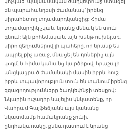
կոչված՝ պայմանական ծաղկեփունջ ստացել
են պարահանդեսի ժամանակ՝ իրենց
սիրահետող տղամարդկանցից: Հիմա
տղամարդիկ չկան. նրանք մենակ են տուն
գնում: Այն բոհեմական, այն խենթ ու խելառ,
սիրո զեղումներով լի պահերը, որ նրանք են
ապրել քիչ առաջ, մնացել են դռներից այն
կողմ, և հիմա կանանց կարծիքով հրաշալի
անցկացրած ժամանակի մասին իբրև հուշ,
իբրև տպավորություն տուն են տանում իրենց
զգացողությունները ծաղկեփնջի տեսքով:
Նկարին ուշադիր նայելիս կնկատենք, որ
Վահրամ Գայֆեճյանն այս կանանց
նկատմամբ համակրանք չունի,
ընդհակառակը, քննադատում է նրանց