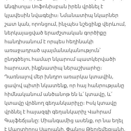
Անգիսոլա Սոֆոնիսբան իրեն վրձնել է
կլավեսին նվագելիս։ Նմանատիպ նկարներ
շատ կան, որոնցում, ինչպես նշեցինք վերևում,
ներկայացված երաժշտական գործիքը
հանդիսանում է որպես հեղինակի
առաջադրած պայմանականություն՝
ընդգծելու համար նկարում պատկերվածի
հարուստ, ինքնատիպ ներաշխարհը։
Դառնալով մեր խնդրո առարկա կտավին,
ցավով պիտի նկատենք, որ հայ հանրությանը
հիմնականում անծանոթ են և՛ կտավը, և՛
կտավը վրձնող գեղանկարիչը։ Իսկ կտավը
վրձնել է հայազգի գեղանկարիչ Վահրամ
Գայֆեճյանը: Միանգամից ասենք, որ նա եղել
է Մարտիրոս Սարյանի, Փանոս Թերլեմեզյանի,