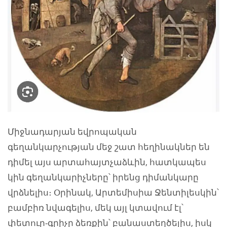
Միջնադարյան եվրոպական
գեղանկարչության մեջ շատ հեղինակներ են
դիմել այս արտահայտչաձևին, հատկապես
կին գեղանկարիչները՝ իրենց դիմանկարը
վրձնելիս։ Օրինակ, Արտեմիսիա Ջենտիլեսկին՝
բամբիռ նվագելիս, մեկ այլ կտավում էլ՝
փետուր-գրիչը ձեռքին՝ բանաստեղծելիս, իսկ