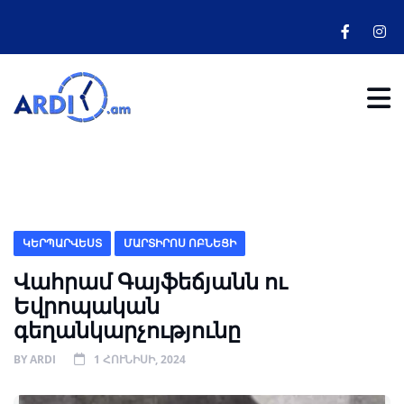
ԿԵՐՊԱՐՎԵՍՏ
ՄԱՐՏԻՐՈՍ ՈԲՆԵՑԻ
Վահրամ Գայֆեճյանն ու
Եվրոպական
գեղանկարչությունը
BY
ARDI
1 ՀՈՒՆԻՍԻ, 2024