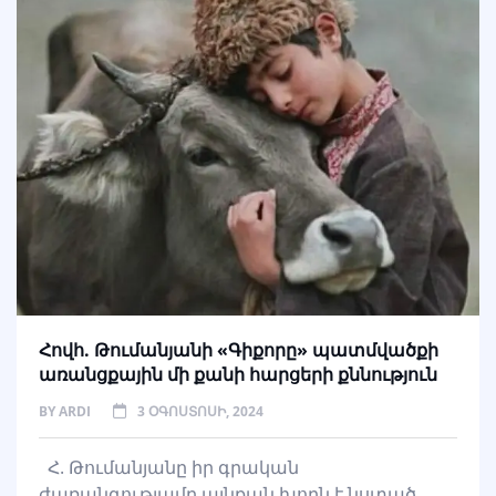
Հովհ. Թումանյանի «Գիքորը» պատմվածքի
առանցքային մի քանի հարցերի քննություն
BY
ARDI
3 ՕԳՈՍՏՈՍԻ, 2024
Հ. Թումանյանը իր գրական
ժառանգությամբ այնքան խորն է նստած