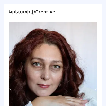
Կրեատիվ/Creative