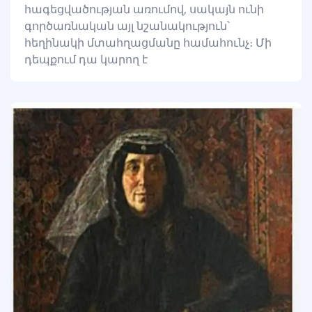
հագեցվածության առումով, սակայն ունի
գործառնական այլ նշանակություն՝
հեղինակի մտահղացմանը համահունչ։ Մի
դեպքում դա կարող է