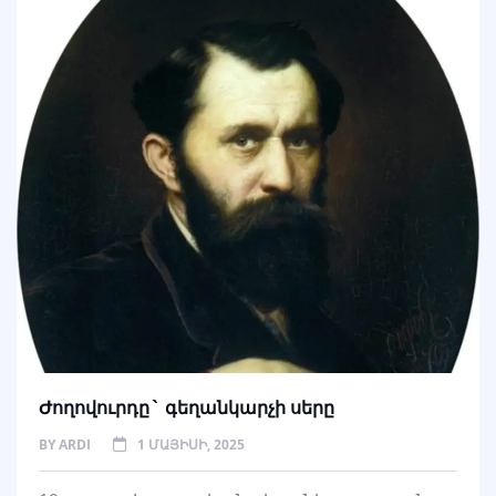
Ժողովուրդը` գեղանկարչի սերը
BY
ARDI
1 ՄԱՅԻՍԻ, 2025