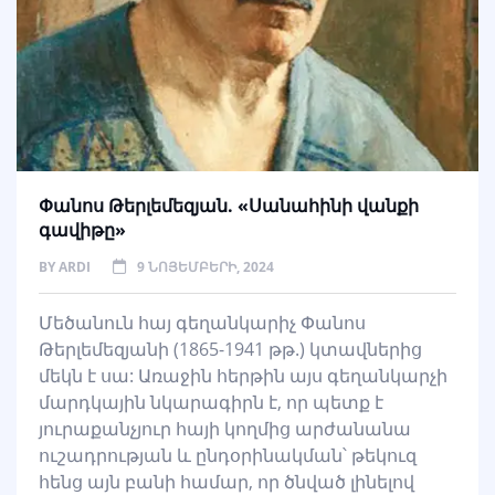
Փանոս Թերլեմեզյան. «Սանահինի վանքի
գավիթը»
BY
ARDI
9 ՆՈՅԵՄԲԵՐԻ, 2024
Մեծանուն հայ գեղանկարիչ Փանոս
Թերլեմեզյանի (1865-1941 թթ.) կտավներից
մեկն է սա: Առաջին հերթին այս գեղանկարչի
մարդկային նկարագիրն է, որ պետք է
յուրաքանչյուր հայի կողմից արժանանա
ուշադրության և ընդօրինակման՝ թեկուզ
հենց այն բանի համար, որ ծնված լինելով