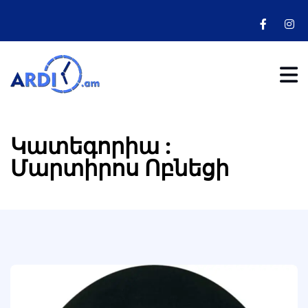
Կատեգորիա :
Մարտիրոս Ոբնեցի