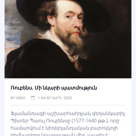
Ռուբենս. Մի նկարի պատմություն
BY
ARDI
1 ՓԵՏՐՎԱՐԻ, 2025
Ֆլամանդացի աշխարհահռչակ գեղանկարիչ
Պիտեր Պաուլ Ռուբենսը (1577-1640 թթ.), որը
համարվում է նիդերլանդական բարոկկոյի
հիմնադիրը նկարչության մեջ, ապրել է