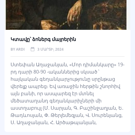
Կտավը՝ ձոներգ մայրերին
BY
ARDI
3 ՄԱՐՏԻ, 2024
Ստեփան Աղաջանյան, «Մոր դիմանկարը» 19-
րդ դարի 80-90 -ականներից սկսած`
հայկական գեղանկարչությունը սրընթաց
վերելք ապրեց։ Եվ առաջին հերթին շնորհիվ
այն բանի, որ ասպարեզ էր մտնել
մեծատաղանդ գեղանկարիչների մի
աստղաբույլ (Մ. Սարյան, Գ. Բաշինջաղյան, Ե.
Թադևոսյան, Փ. Թերլեմեզյան, Վ. Սուրենյանց,
Ս. Աղաջանյան, Հ. Արծաթպանյան,