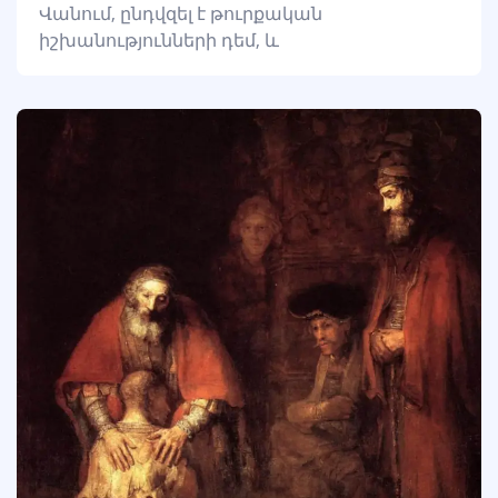
Վանում, ընդվզել է թուրքական
իշխանությունների դեմ, և