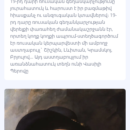
19-րդ դարի ռուսական գեղանկարչությունը
յուրահատուկ և հարուստ է իր բազմաթիվ
հիասքանչ ու անզուգական կտավներով։ 19-
րդ դարը ռուսական գեղանկարչության
վերելքի փառահեղ ժամանակաշրջանն էր,
որտեղ կողք կողքի ապրում-ստեղծագործում
էր ռուսական կերպարվեստի մի ամբողջ
աստղաբույլ` Շիշկին, Լևիտան, Կրամսկոյ,
Բրյուլով… Այդ աստղաբույլում իր
առանձնահատուկ տեղն ունի Վասիլի
Պերովը