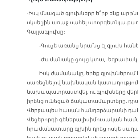
-Իսկ մնացած գլուխները ե՞րբ ենք արթն
սկսեցին առաջ սահել ստորգետնյա-քառ
Գայլագլուխը։
-Գուցե առանց նրա՛նց էլ գլուխ հան
-Ժամանակը ցույց կտա,- եզրափակեց
Իսկ ժամանակը, երեք գլուխներում էլ
սառեցնելով նախնական կատաղություն
նախապատրաստվել, ու գլուխները վեր
իրենց ունեցած ճակատամարտերը, դրան
Վերջապես հասան հանդերձարանի դահլ
Վեցերորդի գեներալիսիմուսական համ
հրամանատարը գլխին դրեց ոսկե սաղա
հայելու տակ քողարկված շտաբի դուռը