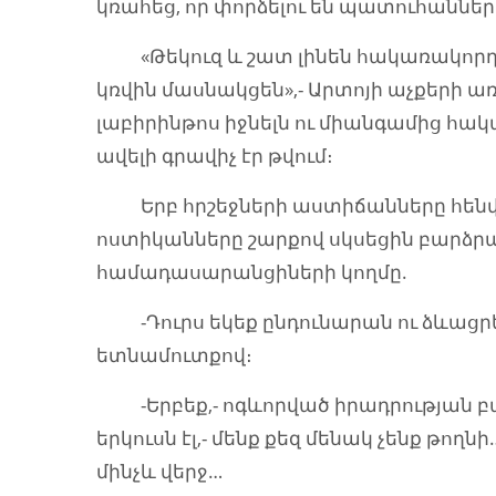
կռահեց, որ փորձելու են պատուհանների
«Թեկուզ և շատ լինեն հակառակորդի զո
կռվին մասնակցեն»,- Արտոյի աչքերի առ
լաբիրինթոս իջնելն ու միանգամից հ
ավելի գրավիչ էր թվում։
Երբ հրշեջների աստիճանները հենվե
ոստիկանները շարքով սկսեցին բարձրա
համադասարանցիների կողմը.
-Դուրս եկեք ընդունարան ու ձևացրեք,
ետնամուտքով։
-Երբեք,- ոգևորված իրադրության բ
երկուսն էլ,- մենք քեզ մենակ չենք թո
մինչև վերջ…