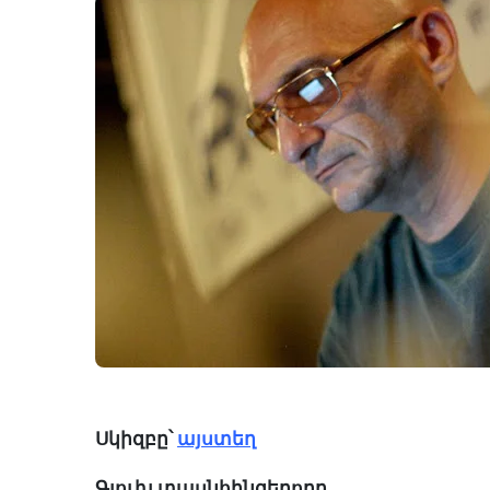
Սկիզբը՝
այստեղ
Գլուխ տասնհինգերորդ