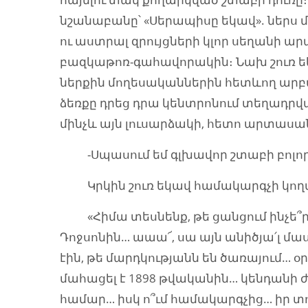
նշանաբանը՝ «Սերապիսը եկավ». ներս 
ու աստրալ զրույցների կլոր սեղանի 
բազկաթոռ-գահավորակին։ Նախ շուռ ե
ներքին մողեսականներին հետևող արբ
ձեռքը դրեց դրա կենտրոնում տեղադրվա
մինչև այն լուսարձակի, հետո արտաս
-Սպասում եմ գլխավոր շտաբի բոլոր 
Կրկին շուռ եկավ համակարգչի կողմ
«Հիմա տեսնենք, թե ցանցում ինչե՞ր
Դոջսոնին… աաա՜, սա այն անիծյա՛լ մասո
էին, թե մարդկությանն են ծառայում… 
մահացել է 1898 թվականին… կենդանի ժա
համար… իսկ ո՞ւմ համակարգչից… իր տ