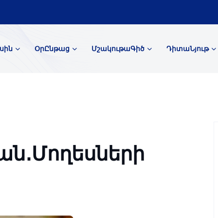
սին
ՕրԸնթաց
ՄշակութաԳիծ
ԴիտաՆյութ
ան․Մողեսների