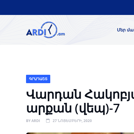
Մեր մա
ԳՐԱԴԱՇՏ
Վարդան Հակոբյ
արքան (վեպ)-7
BY
ARDI
27 ՆՈՅԵՄԲԵՐԻ, 2020