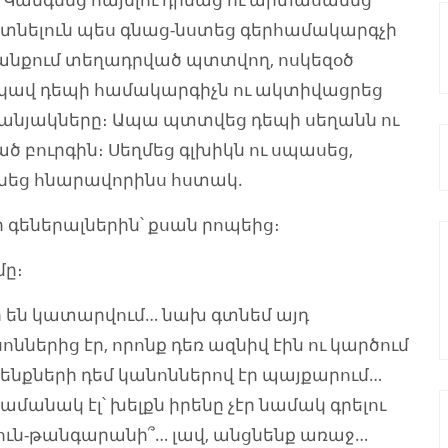
մտնելուն պես գնաց-նստեց գերհամակարգչի
արանքում տեղադրված պտտվող, ոսկեզօծ
կավ դեպի համակարգիչն ու ակտիվացրեց
անյակները։ Ապա պտտվեց դեպի սեղանն ու
ծ բուրգին։ Սեղմեց գլխիկն ու սպասեց,
անեց հնարավորինս հստակ.
գեներալներին՝ քսան րոպեից։
ը։
 են կատարվում… նախ գտնեմ այդ
ններից էր, որոնք դեռ ազնիվ էին ու կարծում
օրենքների դեմ կանոններով էր պայքարում…
մանակ էլ՝ խելքն իրենը չէր նամակ գրելու
ուն-թանգարանի՞… լավ, անցնենք առաջ…