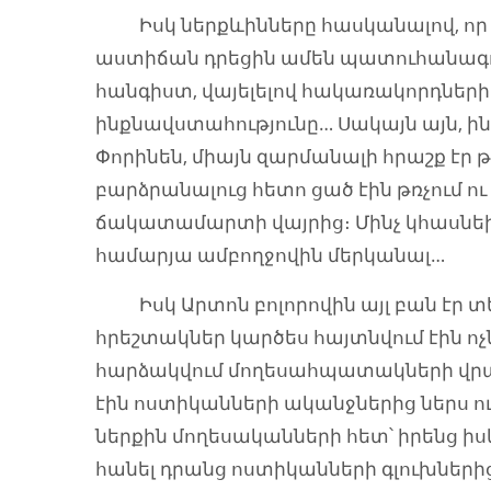
Իսկ ներքևինները հասկանալով, որ իր
աստիճան դրեցին ամեն պատուհանագոգի
հանգիստ, վայելելով հակառակորդների
ինքնավստահությունը… Սակայն այն, ին
Փորինեն, միայն զարմանալի հրաշք էր 
բարձրանալուց հետո ցած էին թռչում ո
ճակատամարտի վայրից։ Մինչ կհասնեին
համարյա ամբողջովին մերկանալ…
Իսկ Արտոն բոլորովին այլ բան էր 
հրեշտակներ կարծես հայտնվում էին ոչն
հարձակվում մողեսահպատակների վրա
էին ոստիկանների ականջներից ներս ու
ներքին մողեսականների հետ՝ իրենց իս
հանել դրանց ոստիկանների գլուխների