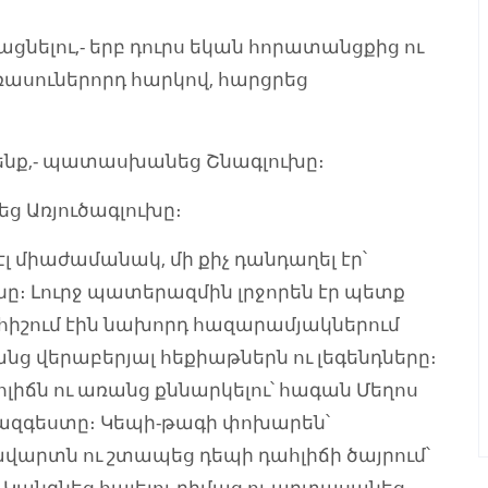
ացնելու,- երբ դուրս եկան հորատանցքից ու
ասուներորդ հարկով, հարցրեց
ենք,- պատասխանեց Շնագլուխը։
 Առյուծագլուխը։
 միաժամանակ, մի քիչ դանդաղել էր՝
ը։ Լուրջ պատերազմին լրջորեն էր պետք
հիշում էին նախորդ հազարամյակներում
ց վերաբերյալ հեքիաթներն ու լեգենդները։
իճն ու առանց քննարկելու՝ հագան Մեղոս
ազգեստը։ Կեպի-թագի փոխարեն՝
վարտն ու շտապեց դեպի դահլիճի ծայրում՝
։ Կանգնեց հայելու դիմաց ու արտասանեց