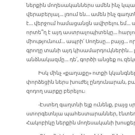
ներքին մողեսականներս ամեն ինչ կպար
վերաբերյալ… լռում են… ամեն ինչ գաղ
է… վերջում համացանցն ավիրելու եմ… 
որտե՞ղ է այդ աստրալոպիտեկը… հարյո
միությունում… ապրի՛ Սողեսը… բայց… ո
գրողը տանի այդ կիսամարդուկներին… լ
անձնակազմը… դե՛, գործի անցեք ու զեկ
Իսկ մինչ «քաղաքը» ոտքի կկանգներ
փորձեցին ներս խուժել ընդունարան, բ
զոդող սարքը բերելու։
-Էստեղ գաղտնի ելք ունենք, բայց սր
ստորգետնյա պահեստարաններ, էնտեղից 
Հակոբիկը ներքին մողեսականի խոսքե