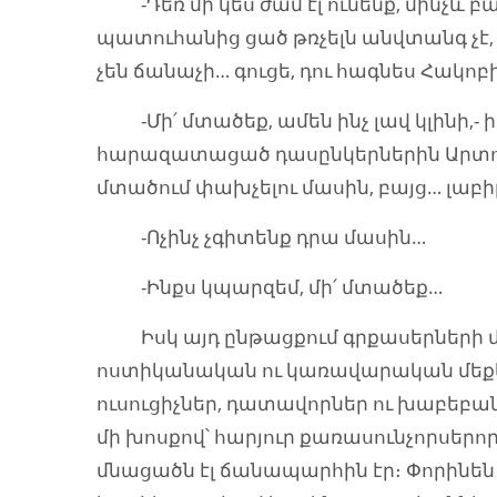
-Դեռ մի կես ժամ էլ ունենք, մինչև բաց
պատուհանից ցած թռչելն անվտանգ չէ, խ
չեն ճանաչի… գուցե, դու հագնես Հակոբ
-Մի՛ մտածեք, ամեն ինչ լավ կլինի,- 
հարազատացած դասընկերներին Արտոն,- 
մտածում փախչելու մասին, բայց… լաբ
-Ոչինչ չգիտենք դրա մասին…
-Ինքս կպարզեմ, մի՛ մտածեք…
Իսկ այդ ընթացքում գրքասերների մի
ոստիկանական ու կառավարական մեքեն
ուսուցիչներ, դատավորներ ու խաբեբան
մի խոսքով՝ հարյուր քառասունչորսեր
մնացածն էլ ճանապարհին էր։ Փորինեն