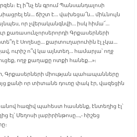
զեն։ Էլ ի՞նչ են գրում Պանսանդալոսի
տնիացրել են… ճիշտ է… վախեցա՜ն… միևնույն
այնպես, որ չվերականգնվի… իսկ հիմա՜…
ւր քառասունչորսերորդի Գրքասերների
րտե՞ղ է Սողեսը… քարտուղարուհին էլ չկա…
ավ, ուրիշ ո՞վ կա այնտեղ… համարյա՝ ողջ
ուցեք, ողջ քաղաքը ոտքի հանեք…»։
, Գրքասերների միության պահապանները
այց քանի որ տիտանե դուռը փակ էր, վազեցին
անով հազիվ պահեստ հասնենք, էնտեղից էլ՝
էլ՝ Մեղոսի լաբիրինթոսը…,- հիշեց
րը։